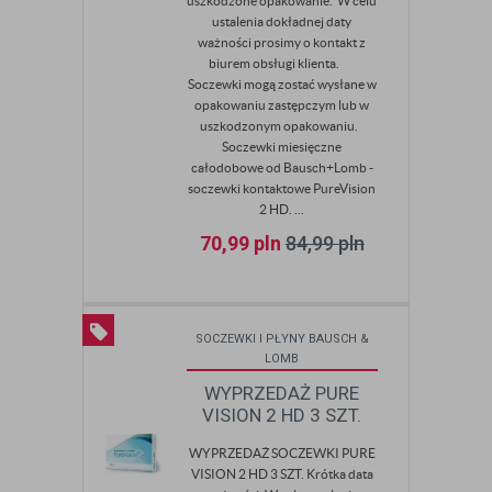
uszkodzone opakowanie. W celu
ustalenia dokładnej daty
ważności prosimy o kontakt z
biurem obsługi klienta.
Soczewki mogą zostać wysłane w
opakowaniu zastępczym lub w
uszkodzonym opakowaniu.
Soczewki miesięczne
całodobowe od Bausch+Lomb -
soczewki kontaktowe PureVision
2 HD. ...
70,99
pln
84,99
pln
SOCZEWKI I PŁYNY BAUSCH &
LOMB
WYPRZEDAŻ PURE
VISION 2 HD 3 SZT.
WYPRZEDAŻ SOCZEWKI PURE
VISION 2 HD 3 SZT. Krótka data