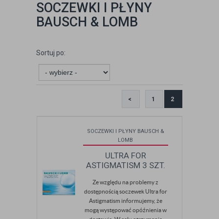
SOCZEWKI I PŁYNY
BAUSCH & LOMB
Sortuj po:
<
1
2
SOCZEWKI I PŁYNY BAUSCH &
LOMB
ULTRA FOR
ASTIGMATISM 3 SZT.
Ze względu na problemy z
dostępnością soczewek Ultra for
Astigmatism informujemy, że
mogą występować opóźnienia w