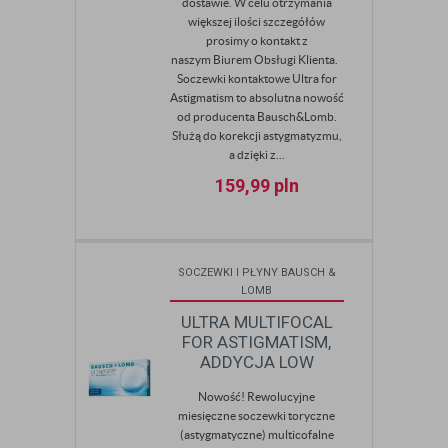
dostawie. W celu otrzymania
większej ilości szczegółów
prosimy o kontakt z
naszym Biurem Obsługi Klienta.
Soczewki kontaktowe Ultra for
Astigmatism to absolutna nowość
od producenta Bausch&Lomb.
Służą do korekcji astygmatyzmu,
a dzięki z...
159,99
pln
SOCZEWKI I PŁYNY BAUSCH &
LOMB
ULTRA MULTIFOCAL
FOR ASTIGMATISM,
ADDYCJA LOW
Nowość! Rewolucyjne
miesięczne soczewki toryczne
(astygmatyczne) multicofalne