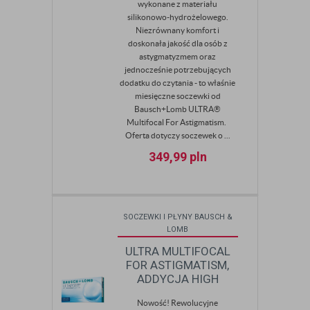
wykonane z materiału
silikonowo-hydrożelowego.
Niezrównany komfort i
doskonała jakość dla osób z
astygmatyzmem oraz
jednocześnie potrzebujących
dodatku do czytania - to właśnie
miesięczne soczewki od
Bausch+Lomb ULTRA®
Multifocal For Astigmatism.
Oferta dotyczy soczewek o ...
349,99
pln
SOCZEWKI I PŁYNY BAUSCH &
LOMB
ULTRA MULTIFOCAL
FOR ASTIGMATISM,
ADDYCJA HIGH
Nowość! Rewolucyjne