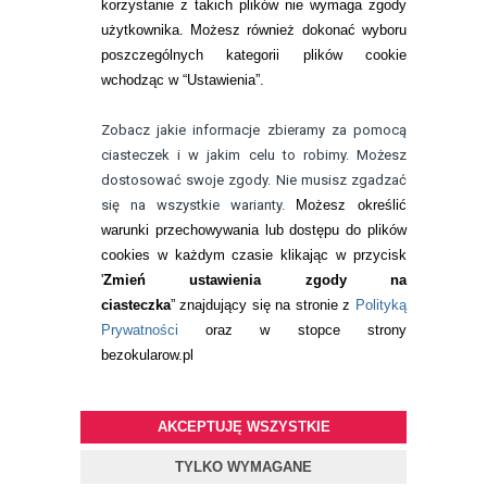
korzystanie z takich plików nie wymaga zgody
telefon:
użytkownika. Możesz również dokonać wyboru
732 08 08 72
poszczególnych kategorii plików cookie
e-mail:
wchodząc w “Ustawienia”.
kontakt@bezokularow.pl
Zobacz jakie informacje zbieramy za pomocą
ciasteczek i w jakim celu to robimy. Możesz
dostosować swoje zgody. Nie musisz zgadzać
się na wszystkie warianty.
Możesz określić
warunki przechowywania lub dostępu do plików
cookies w każdym czasie klikając w przycisk
'
Zmień ustawienia zgody na
ciasteczka
” znajdujący się na stronie z
Polityką
Prywatności
oraz w stopce strony
bezokularow.pl
© Copyright by
BEZOKULARÓW
.PL
| soczewki kontaktowe i płyny
do soczewek
AKCEPTUJĘ WSZYSTKIE
Projekt i oprogramowanie sklepu:
ebexo
TYLKO WYMAGANE