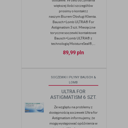
dostawie. W celu otrzymania
większej ilości szczegółów
prosimy o kontakt z
naszym Biurem Obsługi Klienta.
Bausch+Lomb ULTRA® For
Astigmatism 3 szt. Miesięczne
toryczne soczewki kontaktowe
Bausch+Lomb ULTRA® z
technologią MoistureSeal®,...
89,99
pln
SOCZEWKI I PŁYNY BAUSCH &
LOMB
ULTRA FOR
ASTIGMATISM 6 SZT.
Ze względu na problemy z
dostępnością soczewek Ultra for
Astigmatism informujemy, że
mogą występować opóźnienia w