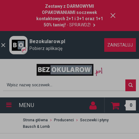
Zestawy z DARMOWYMI
OPAKOWANIAMI soczewek
kontaktowych 2+1 i 3+1 oraz 1+1
50% taniej!
- SPRAWDŹ!
Bezokularow.pl
ZAINSTALUJ
Pobierz aplikację
MENU
0
Strona główna
Producenci
Soczewki i płyny
Bausch & Lomb