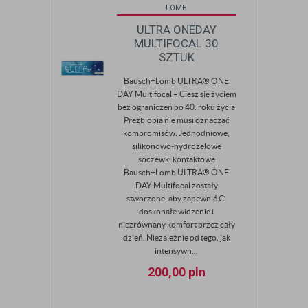
LOMB
ULTRA ONEDAY
MULTIFOCAL 30
SZTUK
Bausch+Lomb ULTRA® ONE
DAY Multifocal – Ciesz się życiem
bez ograniczeń po 40. roku życia
Prezbiopia nie musi oznaczać
kompromisów. Jednodniowe,
silikonowo-hydrożelowe
soczewki kontaktowe
Bausch+Lomb ULTRA® ONE
DAY Multifocal zostały
stworzone, aby zapewnić Ci
doskonałe widzenie i
niezrównany komfort przez cały
dzień. Niezależnie od tego, jak
intensywn...
200,00
pln