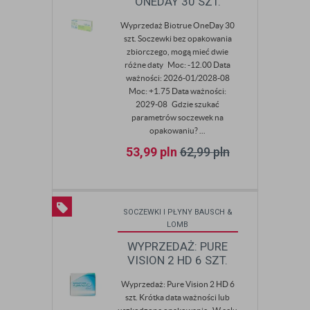
ONEDAY 30 SZT.
Wyprzedaż Biotrue OneDay 30
szt. Soczewki bez opakowania
zbiorczego, mogą mieć dwie
różne daty Moc: -12.00 Data
ważności: 2026-01/2028-08
Moc: +1.75 Data ważności:
2029-08 Gdzie szukać
parametrów soczewek na
opakowaniu? ...
53,99
pln
62,99
pln
SOCZEWKI I PŁYNY BAUSCH &
LOMB
WYPRZEDAŻ: PURE
VISION 2 HD 6 SZT.
Wyprzedaż: Pure Vision 2 HD 6
szt. Krótka data ważności lub