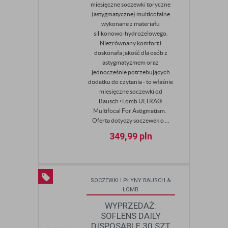
miesięczne soczewki toryczne
(astygmatyczne) multicofalne
wykonane z materiału
silikonowo-hydrożelowego.
Niezrównany komfort i
doskonała jakość dla osób z
astygmatyzmem oraz
jednocześnie potrzebujących
dodatku do czytania - to właśnie
miesięczne soczewki od
Bausch+Lomb ULTRA®
Multifocal For Astigmatism.
Oferta dotyczy soczewek o ...
349,99
pln
SOCZEWKI I PŁYNY BAUSCH &
LOMB
WYPRZEDAŻ:
SOFLENS DAILY
DISPOSABLE 30 SZT