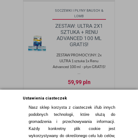
SOCZEWKI I PŁYNY BAUSCH &
LOMB
ZESTAW: ULTRA 2X1
SZTUKA + RENU
ADVANCED 100 ML
GRATIS!
ZESTAW PROMOCYJNY: 2x
ULTRA 1 sztuka 1x Renu
Advanced 100 ml - płyn GRATIS!
...
59,99
pln
Ustawienia ciasteczek
Nasz sklep korzysta z ciasteczek i/lub innych
<
1
2
podobnych technologii, które służą do
gromadzenia i przechowywania informacji.
Każdy konkretny plik cookie jest
wykorzystywany do określonego celu lub celów,