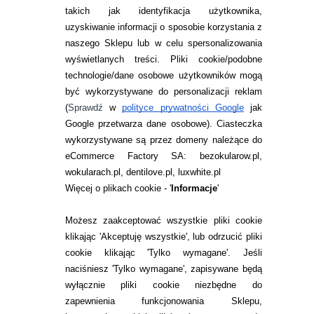
takich jak identyfikacja użytkownika,
INFORMACJE KONTAKTOWE
uzyskiwanie informacji o sposobie korzystania z
naszego Sklepu lub w celu spersonalizowania
JAK ZAMAWIAĆ?
wyświetlanych treści.
Pliki cookie/podobne
technologie/dane osobowe użytkowników mogą
ZWROTY I REKLAMACJA
być wykorzystywane do personalizacji reklam
WARUNKI ZAKUPÓW
(
Sprawdź
w
polityce prywatności Google
jak
Google przetwarza dane osobowe
). Ciasteczka
O NAS
wykorzystywane są przez domeny należące do
eCommerce Factory SA: bezokularow.pl,
RANKINGI SOCZEWEK
wokularach.pl, dentilove.pl, luxwhite.pl
SOCZEWKI KOLOROWE
Więcej o plikach cookie - '
Informacje
'
Zwrot (odstąpienie od umowy)
Możesz zaakceptować wszystkie pliki cookie
ZMIEŃ USTAWIENIA ZGODY NA CIASTECZKA
klikając 'Akceptuję wszystkie', lub odrzucić pliki
cookie klikając 'Tylko wymagane'. Jeśli
naciśniesz 'Tylko wymagane', zapisywane będą
KONTAKT
wyłącznie pliki cookie niezbędne do
telefon:
zapewnienia funkcjonowania Sklepu,
22 113 44 42