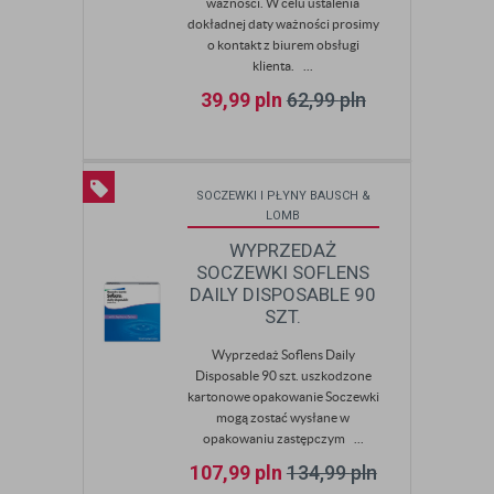
ważności. W celu ustalenia
dokładnej daty ważności prosimy
o kontakt z biurem obsługi
klienta. ...
39,99
pln
62,99
pln
SOCZEWKI I PŁYNY BAUSCH &
LOMB
WYPRZEDAŻ
SOCZEWKI SOFLENS
DAILY DISPOSABLE 90
SZT.
Wyprzedaż Soflens Daily
Disposable 90 szt. uszkodzone
kartonowe opakowanie Soczewki
mogą zostać wysłane w
opakowaniu zastępczym ...
107,99
pln
134,99
pln