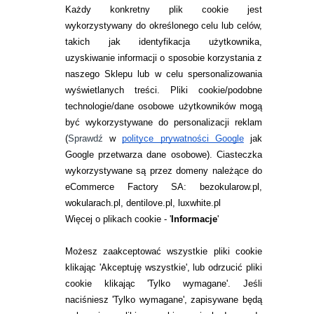
Każdy konkretny plik cookie jest
wykorzystywany do określonego celu lub celów,
takich jak identyfikacja użytkownika,
uzyskiwanie informacji o sposobie korzystania z
naszego Sklepu lub w celu spersonalizowania
INFORMACJE KONTAKTOWE
wyświetlanych treści.
Pliki cookie/podobne
technologie/dane osobowe użytkowników mogą
JAK ZAMAWIAĆ?
być wykorzystywane do personalizacji reklam
ZWROTY I REKLAMACJA
(
Sprawdź
w
polityce prywatności Google
jak
Google przetwarza dane osobowe
). Ciasteczka
WARUNKI ZAKUPÓW
wykorzystywane są przez domeny należące do
eCommerce Factory SA: bezokularow.pl,
O NAS
wokularach.pl, dentilove.pl, luxwhite.pl
RANKINGI SOCZEWEK
Więcej o plikach cookie - '
Informacje
'
SOCZEWKI KOLOROWE
Możesz zaakceptować wszystkie pliki cookie
Zwrot (odstąpienie od umowy)
klikając 'Akceptuję wszystkie', lub odrzucić pliki
cookie klikając 'Tylko wymagane'. Jeśli
ZMIEŃ USTAWIENIA ZGODY NA CIASTECZKA
naciśniesz 'Tylko wymagane', zapisywane będą