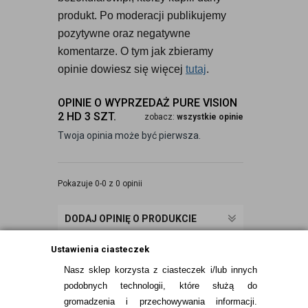
produkt. Po moderacji publikujemy 
pozytywne oraz negatywne 
komentarze. O tym jak zbieramy 
opinie dowiesz się więcej 
tutaj
.
OPINIE O WYPRZEDAŻ PURE VISION
2 HD 3 SZT.
zobacz:
wszystkie opinie
Twoja opinia może być pierwsza.
Pokazuje 0-0 z 0 opinii
DODAJ OPINIĘ O PRODUKCIE
Ustawienia ciasteczek
Nasz sklep korzysta z ciasteczek i/lub innych
podobnych technologii, które służą do
gromadzenia i przechowywania informacji.