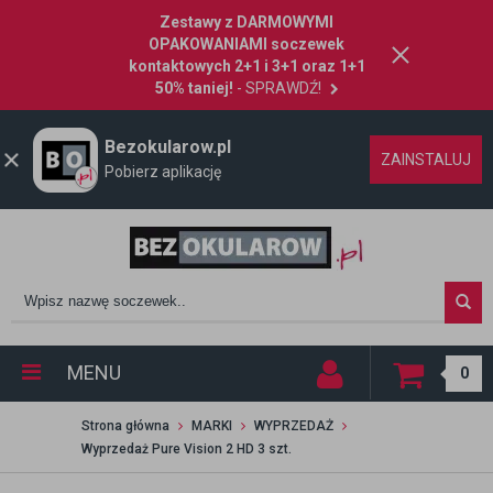
Zestawy z DARMOWYMI
OPAKOWANIAMI soczewek
kontaktowych 2+1 i 3+1 oraz 1+1
50% taniej!
- SPRAWDŹ!
Bezokularow.pl
ZAINSTALUJ
Pobierz aplikację
MENU
0
Strona główna
MARKI
WYPRZEDAŻ
Wyprzedaż Pure Vision 2 HD 3 szt.