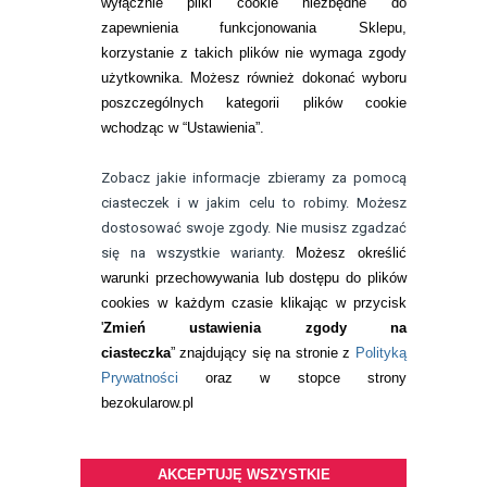
wyłącznie pliki cookie niezbędne do
KONTAKT
zapewnienia funkcjonowania Sklepu,
korzystanie z takich plików nie wymaga zgody
telefon:
22 113 44 42
użytkownika. Możesz również dokonać wyboru
poszczególnych kategorii plików cookie
telefon:
wchodząc w “Ustawienia”.
732 08 08 72
e-mail:
Zobacz jakie informacje zbieramy za pomocą
kontakt@bezokularow.pl
ciasteczek i w jakim celu to robimy. Możesz
dostosować swoje zgody. Nie musisz zgadzać
się na wszystkie warianty.
Możesz określić
warunki przechowywania lub dostępu do plików
cookies w każdym czasie klikając w przycisk
'
Zmień ustawienia zgody na
ciasteczka
” znajdujący się na stronie z
Polityką
Prywatności
oraz w stopce strony
bezokularow.pl
AKCEPTUJĘ WSZYSTKIE
© Copyright by
BEZOKULARÓW
.PL
| soczewki kontaktowe i płyny