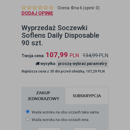
Ocena:
0
na 6 (opinii: 0)
DODAJ OPINIĘ
Wyprzedaż Soczewki
Soflens Daily Disposable
90 szt.
107,99
PLN
134,99
PLN
Twoja cena:
wysyłka
proszę wybrać parametry
Najniższa cena z 30 dni przed obniżką: 107,29 PLN
ZAKUP
SUBSKRYPCJA
JEDNORAZOWY
Wada wzroku na obu oczach taka sama
Wada wzroku na obu oczach inna