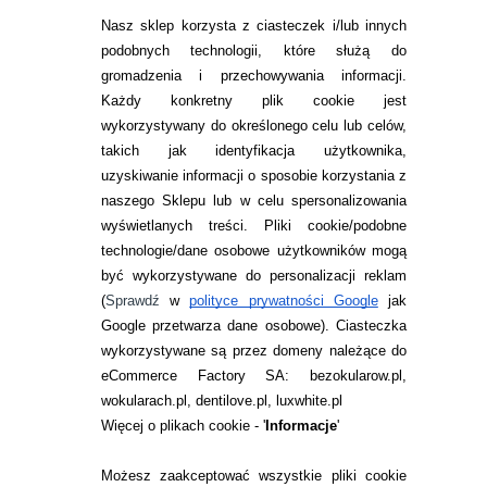
Nasz sklep korzysta z ciasteczek i/lub innych
podobnych technologii, które służą do
gromadzenia i przechowywania informacji.
Każdy konkretny plik cookie jest
wykorzystywany do określonego celu lub celów,
takich jak identyfikacja użytkownika,
uzyskiwanie informacji o sposobie korzystania z
naszego Sklepu lub w celu spersonalizowania
INFORMACJE KONTAKTOWE
wyświetlanych treści.
Pliki cookie/podobne
technologie/dane osobowe użytkowników mogą
JAK ZAMAWIAĆ?
być wykorzystywane do personalizacji reklam
ZWROTY I REKLAMACJA
(
Sprawdź
w
polityce prywatności Google
jak
Google przetwarza dane osobowe
). Ciasteczka
WARUNKI ZAKUPÓW
wykorzystywane są przez domeny należące do
eCommerce Factory SA: bezokularow.pl,
O NAS
wokularach.pl, dentilove.pl, luxwhite.pl
RANKINGI SOCZEWEK
Więcej o plikach cookie - '
Informacje
'
SOCZEWKI KOLOROWE
Możesz zaakceptować wszystkie pliki cookie