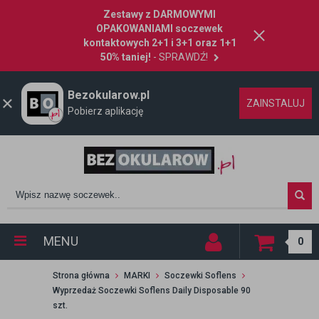
Zestawy z DARMOWYMI
OPAKOWANIAMI soczewek
kontaktowych 2+1 i 3+1 oraz 1+1
50% taniej!
- SPRAWDŹ!
Bezokularow.pl
ZAINSTALUJ
Pobierz aplikację
MENU
0
Strona główna
MARKI
Soczewki Soflens
Wyprzedaż Soczewki Soflens Daily Disposable 90
szt.