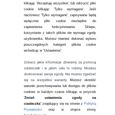
Zwrot (odstąpienie od umowy)
klikając 'Akceptuję wszystkie', lub odrzucić pliki
cookie klikając 'Tylko wymagane'. Jeśli
ZMIEŃ USTAWIENIA ZGODY NA CIASTECZKA
naciśniesz 'Tylko wymagane', zapisywane będą
wyłącznie pliki cookie niezbędne do
KONTAKT
zapewnienia funkcjonowania Sklepu,
korzystanie z takich plików nie wymaga zgody
telefon:
22 113 44 42
użytkownika. Możesz również dokonać wyboru
poszczególnych kategorii plików cookie
telefon:
wchodząc w “Ustawienia”.
732 08 08 72
e-mail:
Zobacz jakie informacje zbieramy za pomocą
kontakt@bezokularow.pl
ciasteczek i w jakim celu to robimy. Możesz
dostosować swoje zgody. Nie musisz zgadzać
się na wszystkie warianty.
Możesz określić
warunki przechowywania lub dostępu do plików
cookies w każdym czasie klikając w przycisk
'
Zmień ustawienia zgody na
ciasteczka
” znajdujący się na stronie z
Polityką
Prywatności
oraz w stopce strony