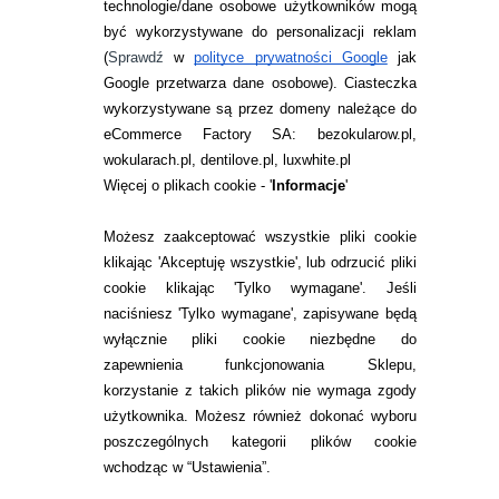
technologie/dane osobowe użytkowników mogą
JAK ZAMAWIAĆ?
być wykorzystywane do personalizacji reklam
ZWROTY I REKLAMACJA
(
Sprawdź
w
polityce prywatności Google
jak
Google przetwarza dane osobowe
). Ciasteczka
WARUNKI ZAKUPÓW
wykorzystywane są przez domeny należące do
eCommerce Factory SA: bezokularow.pl,
O NAS
wokularach.pl, dentilove.pl, luxwhite.pl
RANKINGI SOCZEWEK
Więcej o plikach cookie - '
Informacje
'
SOCZEWKI KOLOROWE
Możesz zaakceptować wszystkie pliki cookie
Zwrot (odstąpienie od umowy)
klikając 'Akceptuję wszystkie', lub odrzucić pliki
cookie klikając 'Tylko wymagane'. Jeśli
ZMIEŃ USTAWIENIA ZGODY NA CIASTECZKA
naciśniesz 'Tylko wymagane', zapisywane będą
wyłącznie pliki cookie niezbędne do
KONTAKT
zapewnienia funkcjonowania Sklepu,
korzystanie z takich plików nie wymaga zgody
telefon:
22 113 44 42
użytkownika. Możesz również dokonać wyboru
poszczególnych kategorii plików cookie
telefon:
wchodząc w “Ustawienia”.
732 08 08 72