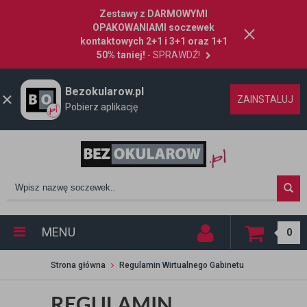
Zestawy z DARMOWYMI
OPAKOWANIAMI soczewek
kontaktowych 2+1 i 3+1 oraz 1+1
50% taniej!
- SPRAWDŹ!
Bezokularow.pl
ZAINSTALUJ
Pobierz aplikację
MENU
0
Strona główna
Regulamin Wirtualnego Gabinetu
REGULAMIN