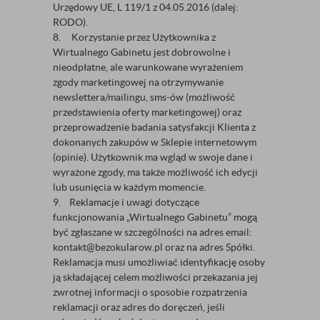
Urzędowy UE, L 119/1 z 04.05.2016 (dalej:
RODO).
8. Korzystanie przez Użytkownika z
Wirtualnego Gabinetu jest dobrowolne i
nieodpłatne, ale warunkowane wyrażeniem
zgody marketingowej na otrzymywanie
newslettera/mailingu, sms-ów (możliwość
przedstawienia oferty marketingowej) oraz
przeprowadzenie badania satysfakcji Klienta z
dokonanych zakupów w Sklepie internetowym
(opinie). Użytkownik ma wgląd w swoje dane i
wyrażone zgody, ma także możliwość ich edycji
lub usunięcia w każdym momencie.
9. Reklamacje i uwagi dotyczące
funkcjonowania „Wirtualnego Gabinetu” mogą
być zgłaszane w szczególności na adres email:
kontakt@bezokularow.pl oraz na adres Spółki.
Reklamacja musi umożliwiać identyfikację osoby
ją składającej celem możliwości przekazania jej
zwrotnej informacji o sposobie rozpatrzenia
reklamacji oraz adres do doręczeń, jeśli