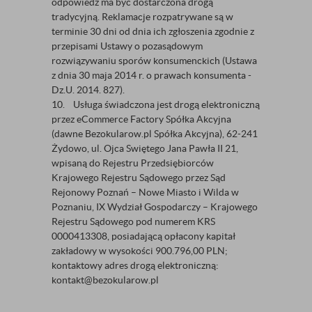
odpowiedź ma być dostarczona drogą
tradycyjną. Reklamacje rozpatrywane są w
terminie 30 dni od dnia ich zgłoszenia zgodnie z
przepisami Ustawy o pozasądowym
rozwiązywaniu sporów konsumenckich (Ustawa
z dnia 30 maja 2014 r. o prawach konsumenta -
Dz.U. 2014. 827).
10. Usługa świadczona jest drogą elektroniczną
przez eCommerce Factory Spółka Akcyjna
(dawne Bezokularow.pl Spółka Akcyjna), 62-241
Żydowo, ul. Ojca Swiętego Jana Pawła II 21,
wpisaną do Rejestru Przedsiębiorców
Krajowego Rejestru Sądowego przez Sąd
Rejonowy Poznań – Nowe Miasto i Wilda w
Poznaniu, IX Wydział Gospodarczy – Krajowego
Rejestru Sądowego pod numerem KRS
0000413308, posiadającą opłacony kapitał
zakładowy w wysokości 900.796,00 PLN;
kontaktowy adres drogą elektroniczną:
kontakt@bezokularow.pl