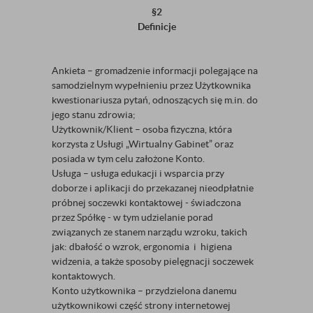
§2
Definicje
Ankieta – gromadzenie informacji polegające na
samodzielnym wypełnieniu przez Użytkownika
kwestionariusza pytań, odnoszących się m.in. do
jego stanu zdrowia;
Użytkownik/Klient – osoba fizyczna, która
korzysta z Usługi „Wirtualny Gabinet” oraz
posiada w tym celu założone Konto.
Usługa – usługa edukacji i wsparcia przy
doborze i aplikacji do przekazanej nieodpłatnie
próbnej soczewki kontaktowej - świadczona
przez Spółkę - w tym udzielanie porad
związanych ze stanem narządu wzroku, takich
jak: dbałość o wzrok, ergonomia i higiena
widzenia, a także sposoby pielęgnacji soczewek
kontaktowych.
Konto użytkownika – przydzielona danemu
użytkownikowi część strony internetowej