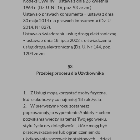
Kodeks Cywilny – ustawa z dnia 23 kwietnia
1964 r. (Dz. U. Nr 16, poz. 93 ze zm.).
Ustawa o prawach konsumenta – ustawa z dnia
30 maja 2014 r. o prawach konsumenta (Dz. U.
2014, Nr 827).
Ustawa o świadczeniu usług drogą elektroniczną
– ustawa z dnia 18 lipca 2002 r. o świadczeniu
usług drogą elektroniczną (Dz. U. Nr 144, poz.
1204 ze zm.
§3
Przebieg procesu dla Użytkownika
1. Z Usługi mogą korzystać osoby fizyczne,
które ukończyły co najmniej 18 rok życia.
2. W pierwszym kroku zostaniesz
poproszona(y) o wypełnienie Ankiety – celem
pozyskania wiedzy na temat Twojego wieku,
stylu życia czy dolegliwości, które mogą być
przeciwskazaniem lub ograniczeniem do
użytkowania soczewek kontaktowych – dzięki