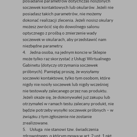
posiadanie parametrów dotychczas noszonych
soczewek kontaktowych lub okularów. Jeżeli nie
posiadasz takich parametrów, nie możemy
dokonać realizacji zlecenia. Jeżeli nosisz okulary
możesz zwrócić się do dowolnego salonu
optycznego z prośbą o zmierzenie wady
soczewek w okularach, aby przedstawić nam
niezbędne parametry.
4. Jedna osoba, na jednym koncie w Sklepie
może tylko raz skorzystać z Usługi Wirtualnego
Gabinetu (dotyczy otrzymania soczewek
próbnych). Pamiętaj proszę, że wysyłamy
soczewki kontaktowe, tylko tym osobom, które
nigdy nie nosiły soczewek lub nigdy wcześniej
nie testowały zalecanego przez nas produktu.
Jeżeli okaże się, że dokonywałeś już zakupu lub
otrzymałeś w ramach testu zalecany produkt, nie
będzie potrzeby wysyłki soczewek próbnych – w
związku z tym zgłoszenie nie zostanie
zrealizowane.
5. Usługa nie stanowi tzw. świadczenia
zdrowotnego, o którym mowa w art. 2 ust. 1 pkt