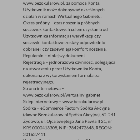
www.bezokularow.pl; za pomocą Konta,
Użytkownik może dokonywać określonych
działań w ramach Wirtualnego Gabinetu.
Okres próbny – czas noszenia próbnych
soczewek kontaktowych celem uzyskania od
Użytkownika informacji i weryfikacji czy
soczewki kontaktowe zostały odpowiednio
dobrane i czy zapewniają komfort noszenia.
Regulamin – niniejszy dokument.
Rejestracja – jednorazowa czynność, polegająca
na utworzeniu przez Użytkownika Konta,
dokonana z wykorzystaniem formularza
rejestracyjnego.
Strona internetowa –
www.bezokularow.pl/wirtualny-gabinet
Sklep internetowy – www.bezokularow.pl
Spółka – eCommerce Factory Spółka Akcyjna
(dawne Bezokularow.pl Spółka Akcyjna), 62-241
Żydowo, ul. Ojca Swiętego Jana Pawła II 21, nr
KRS 0000413308, NIP: 7842472648, REGON:
301637411.