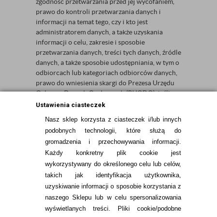
zgodność przetwarzania przed jej wycofaniem,
prawo do kontroli przetwarzania danych i
informacji na temat tego, czy i kto jest
administratorem danych, a także uzyskania
informacji o celu, zakresie i sposobie
przetwarzania danych, treści tych danych, źródle
danych, a także sposobie udostępniania, w tym o
odbiorcach lub kategoriach odbiorców danych,
prawo do wniesienia skargi do Prezesa Urzędu
Ochrony Danych Osobowych (PUODO), jeśli
osoba uzna, że przetwarzanie jej danych jest
Ustawienia ciasteczek
niezgodne z aktualnie obowiązującymi
Nasz sklep korzysta z ciasteczek i/lub innych
przepisami w tym zakresie.
podobnych technologii, które służą do
gromadzenia i przechowywania informacji.
Każdy konkretny plik cookie jest
wykorzystywany do określonego celu lub celów,
takich jak identyfikacja użytkownika,
uzyskiwanie informacji o sposobie korzystania z
naszego Sklepu lub w celu spersonalizowania
INFORMACJE KONTAKTOWE
wyświetlanych treści.
Pliki cookie/podobne