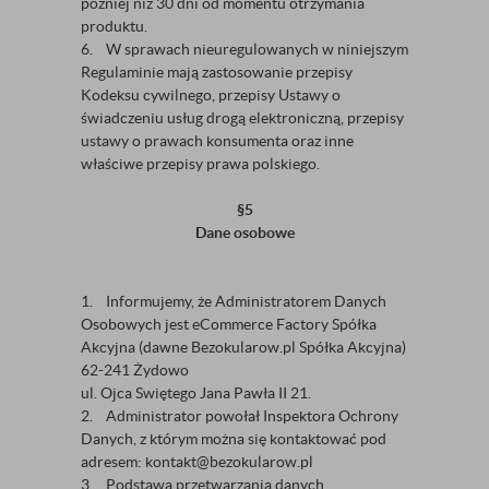
później niż 30 dni od momentu otrzymania
produktu.
6. W sprawach nieuregulowanych w niniejszym
Regulaminie mają zastosowanie przepisy
Kodeksu cywilnego, przepisy Ustawy o
świadczeniu usług drogą elektroniczną, przepisy
ustawy o prawach konsumenta oraz inne
właściwe przepisy prawa polskiego.
§5
Dane osobowe
1. Informujemy, że Administratorem Danych
Osobowych jest eCommerce Factory Spółka
Akcyjna (dawne Bezokularow.pl Spółka Akcyjna)
62-241 Żydowo
ul. Ojca Swiętego Jana Pawła II 21.
2. Administrator powołał Inspektora Ochrony
Danych, z którym można się kontaktować pod
adresem: kontakt@bezokularow.pl
3. Podstawą przetwarzania danych