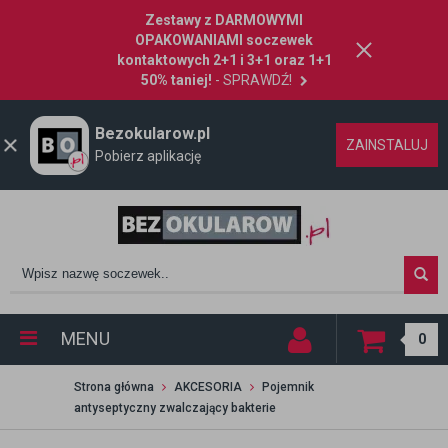
Zestawy z DARMOWYMI
OPAKOWANIAMI soczewek
kontaktowych 2+1 i 3+1 oraz 1+1
50% taniej!
- SPRAWDŹ!
Bezokularow.pl
ZAINSTALUJ
Pobierz aplikację
MENU
0
Strona główna
AKCESORIA
Pojemnik
antyseptyczny zwalczający bakterie