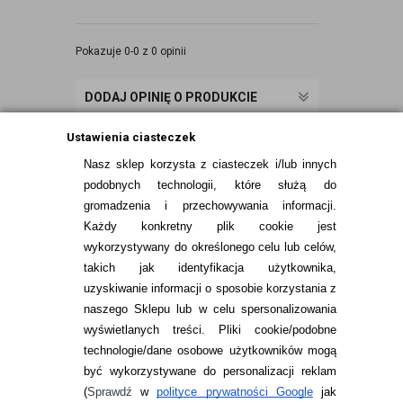
Pokazuje 0-0 z 0 opinii
DODAJ OPINIĘ O PRODUKCIE
Ustawienia ciasteczek
Nasz sklep korzysta z ciasteczek i/lub innych
podobnych technologii, które służą do
gromadzenia i przechowywania informacji.
Każdy konkretny plik cookie jest
wykorzystywany do określonego celu lub celów,
takich jak identyfikacja użytkownika,
uzyskiwanie informacji o sposobie korzystania z
naszego Sklepu lub w celu spersonalizowania
INFORMACJE KONTAKTOWE
wyświetlanych treści.
Pliki cookie/podobne
technologie/dane osobowe użytkowników mogą
JAK ZAMAWIAĆ?
być wykorzystywane do personalizacji reklam
ZWROTY I REKLAMACJA
(
Sprawdź
w
polityce prywatności Google
jak