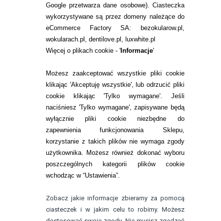
Google przetwarza dane osobowe
). Ciasteczka
WARUNKI ZAKUPÓW
wykorzystywane są przez domeny należące do
eCommerce Factory SA: bezokularow.pl,
O NAS
wokularach.pl, dentilove.pl, luxwhite.pl
RANKINGI SOCZEWEK
Więcej o plikach cookie - '
Informacje
'
SOCZEWKI KOLOROWE
Możesz zaakceptować wszystkie pliki cookie
Zwrot (odstąpienie od umowy)
klikając 'Akceptuję wszystkie', lub odrzucić pliki
cookie klikając 'Tylko wymagane'. Jeśli
ZMIEŃ USTAWIENIA ZGODY NA CIASTECZKA
naciśniesz 'Tylko wymagane', zapisywane będą
wyłącznie pliki cookie niezbędne do
KONTAKT
zapewnienia funkcjonowania Sklepu,
korzystanie z takich plików nie wymaga zgody
telefon:
22 113 44 42
użytkownika. Możesz również dokonać wyboru
poszczególnych kategorii plików cookie
telefon:
wchodząc w “Ustawienia”.
732 08 08 72
e-mail:
Zobacz jakie informacje zbieramy za pomocą
kontakt@bezokularow.pl
ciasteczek i w jakim celu to robimy. Możesz
dostosować swoje zgody. Nie musisz zgadzać