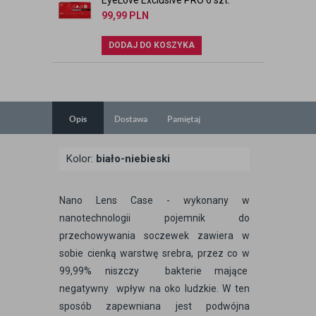
EyeLove Exclusive PRO 6 szt.
99,99
PLN
DODAJ DO KOSZYKA
Opis
Dostawa
Pamiętaj
Kolor:
biało-niebieski
Nano Lens Case - wykonany w
nanotechnologii pojemnik do
przechowywania soczewek zawiera w
sobie cienką warstwę srebra, przez co w
99,99% niszczy bakterie mające
negatywny wpływ na oko ludzkie. W ten
sposób zapewniana jest podwójna