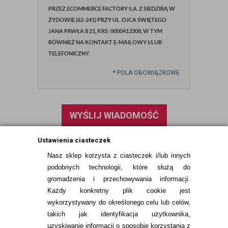
PRZEZ ECOMMERCE FACTORY S.A. Z SIEDZIBĄ W
ŻYDOWIE (62-241) PRZY UL. OJCA ŚWIĘTEGO
JANA PAWŁA II 21, KRS: 0000413308, W TYM
RÓWNIEŻ NA KONTAKT E-MAILOWY I/LUB
TELEFONICZNY.
*
POLA OBOWIĄZKOWE
WYŚLIJ WIADOMOŚĆ
Ustawienia ciasteczek
Nasz sklep korzysta z ciasteczek i/lub innych
podobnych technologii, które służą do
gromadzenia i przechowywania informacji.
Każdy konkretny plik cookie jest
wykorzystywany do określonego celu lub celów,
takich jak identyfikacja użytkownika,
uzyskiwanie informacji o sposobie korzystania z