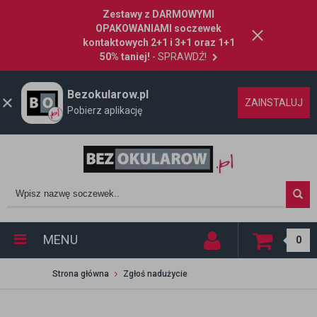
Zestawy z DARMOWYMI
OPAKOWANIAMI soczewek
kontaktowych 2+1 i 3+1 oraz 1+1
50% taniej!
- SPRAWDŹ!
Bezokularow.pl
ZAINSTALUJ
Pobierz aplikację
MENU
0
Strona główna
Zgłoś nadużycie