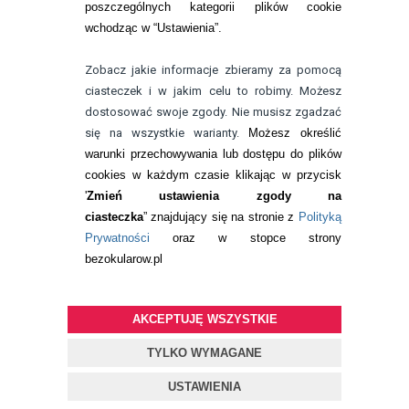
poszczególnych kategorii plików cookie
telefon:
wchodząc w “Ustawienia”.
732 08 08 72
e-mail:
Zobacz jakie informacje zbieramy za pomocą
kontakt@bezokularow.pl
ciasteczek i w jakim celu to robimy. Możesz
dostosować swoje zgody. Nie musisz zgadzać
się na wszystkie warianty.
Możesz określić
warunki przechowywania lub dostępu do plików
cookies w każdym czasie klikając w przycisk
'
Zmień ustawienia zgody na
ciasteczka
” znajdujący się na stronie z
Polityką
Prywatności
oraz w stopce strony
bezokularow.pl
AKCEPTUJĘ WSZYSTKIE
© Copyright by
BEZOKULARÓW
.PL
| soczewki kontaktowe i płyny
do soczewek
TYLKO WYMAGANE
Projekt i oprogramowanie sklepu:
ebexo
USTAWIENIA