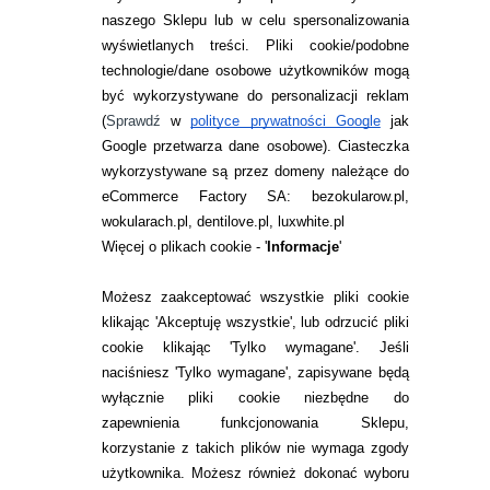
naszego Sklepu lub w celu spersonalizowania
INFORMACJE KONTAKTOWE
wyświetlanych treści.
Pliki cookie/podobne
technologie/dane osobowe użytkowników mogą
JAK ZAMAWIAĆ?
być wykorzystywane do personalizacji reklam
ZWROTY I REKLAMACJA
(
Sprawdź
w
polityce prywatności Google
jak
Google przetwarza dane osobowe
). Ciasteczka
WARUNKI ZAKUPÓW
wykorzystywane są przez domeny należące do
eCommerce Factory SA: bezokularow.pl,
O NAS
wokularach.pl, dentilove.pl, luxwhite.pl
RANKINGI SOCZEWEK
Więcej o plikach cookie - '
Informacje
'
SOCZEWKI KOLOROWE
Możesz zaakceptować wszystkie pliki cookie
Zwrot (odstąpienie od umowy)
klikając 'Akceptuję wszystkie', lub odrzucić pliki
cookie klikając 'Tylko wymagane'. Jeśli
ZMIEŃ USTAWIENIA ZGODY NA CIASTECZKA
naciśniesz 'Tylko wymagane', zapisywane będą
wyłącznie pliki cookie niezbędne do
KONTAKT
zapewnienia funkcjonowania Sklepu,
korzystanie z takich plików nie wymaga zgody
telefon:
22 113 44 42
użytkownika. Możesz również dokonać wyboru