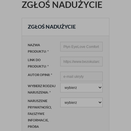
ZGŁOŚ NADUŻYCIE
ZGŁOŚ NADUŻYCIE
NAZWA
PRODUKTU:
*
LINK DO
PRODUKTU:
*
AUTOR OPINII:
*
WYBIERZ RODZAJ
NARUSZENIA:
*
NARUSZENIE
PRYWATNOŚCI,
FAŁSZYWE
INFORMACJE,
PRÓBA