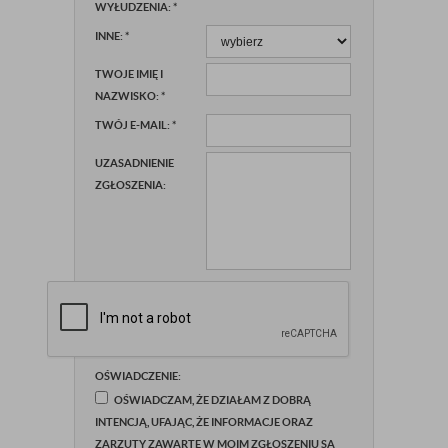
WYŁUDZENIA:
*
INNE:
*
TWOJE IMIĘ I
NAZWISKO:
*
TWÓJ E-MAIL:
*
UZASADNIENIE
ZGŁOSZENIA:
OŚWIADCZENIE:
OŚWIADCZAM, ŻE DZIAŁAM Z DOBRĄ
INTENCJĄ, UFAJĄC, ŻE INFORMACJE ORAZ
ZARZUTY ZAWARTE W MOIM ZGŁOSZENIU SĄ