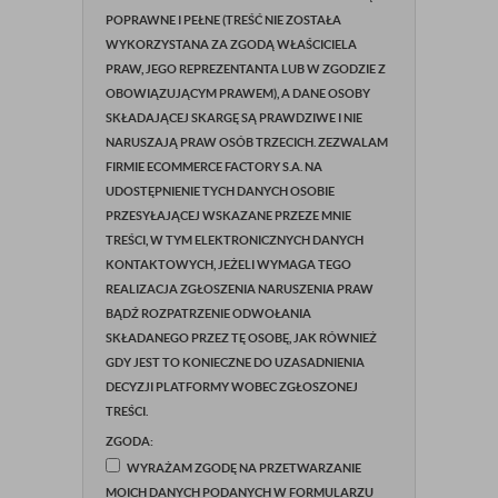
POPRAWNE I PEŁNE (TREŚĆ NIE ZOSTAŁA
WYKORZYSTANA ZA ZGODĄ WŁAŚCICIELA
PRAW, JEGO REPREZENTANTA LUB W ZGODZIE Z
OBOWIĄZUJĄCYM PRAWEM), A DANE OSOBY
SKŁADAJĄCEJ SKARGĘ SĄ PRAWDZIWE I NIE
NARUSZAJĄ PRAW OSÓB TRZECICH. ZEZWALAM
FIRMIE ECOMMERCE FACTORY S.A. NA
UDOSTĘPNIENIE TYCH DANYCH OSOBIE
PRZESYŁAJĄCEJ WSKAZANE PRZEZE MNIE
TREŚCI, W TYM ELEKTRONICZNYCH DANYCH
KONTAKTOWYCH, JEŻELI WYMAGA TEGO
REALIZACJA ZGŁOSZENIA NARUSZENIA PRAW
BĄDŹ ROZPATRZENIE ODWOŁANIA
SKŁADANEGO PRZEZ TĘ OSOBĘ, JAK RÓWNIEŻ
GDY JEST TO KONIECZNE DO UZASADNIENIA
DECYZJI PLATFORMY WOBEC ZGŁOSZONEJ
TREŚCI.
ZGODA:
WYRAŻAM ZGODĘ NA PRZETWARZANIE
MOICH DANYCH PODANYCH W FORMULARZU