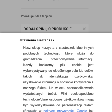
Pokazuje 0-0 z 0 opinii
DODAJ OPINIĘ O PRODUKCIE
Ustawienia ciasteczek
Nasz sklep korzysta z ciasteczek i/lub innych
podobnych technologii, które służą do
gromadzenia i przechowywania informacji.
Każdy konkretny plik cookie jest
wykorzystywany do określonego celu lub celów,
takich jak identyfikacja użytkownika,
uzyskiwanie informacji o sposobie korzystania z
naszego Sklepu lub w celu spersonalizowania
INFORMACJE KONTAKTOWE
wyświetlanych treści.
Pliki cookie/podobne
technologie/dane osobowe użytkowników mogą
JAK ZAMAWIAĆ?
być wykorzystywane do personalizacji reklam
ZWROTY I REKLAMACJA
(
Sprawdź
w
polityce prywatności Google
jak