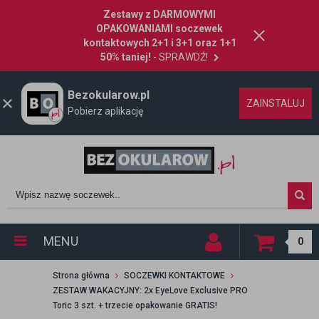
Zestawy z DARMOWYMI
OPAKOWANIAMI soczewek
kontaktowych 2+1 i 3+1 oraz 1+1
50% taniej!
- SPRAWDŹ!
Bezokularow.pl
ZAINSTALUJ
Pobierz aplikację
MENU
0
Strona główna
SOCZEWKI KONTAKTOWE
ZESTAW WAKACYJNY: 2x EyeLove Exclusive PRO
Toric 3 szt. + trzecie opakowanie GRATIS!