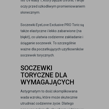
filtr UV klasy 1, który będzie chronić Twoje
oczy przed szkodliwym promieniowaniem
słonecznym.
Soczewki EyeLove Exclusive PRO Toric są
także elastyczne i lekko zabarwione (na
błękit), co ułatwia codzienne zakładanie i
ściąganie soczewek. To szczególnie
ważne dla poczatkujących uzytkowników
soczewek torycznych.
SOCZEWKI
TORYCZNE DLA
WYMAGAJĄCYCH
Astygmatym to dość skomplikowana
wada wzroku, które może skutecznie
utrudniać codzienne życie. Dlatego