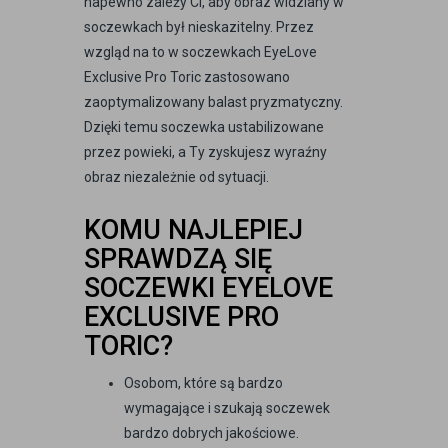
napewno zależy Ci, aby obraz widziany w
soczewkach był nieskazitelny. Przez
wzgląd na to w soczewkach EyeLove
Exclusive Pro Toric zastosowano
zaoptymalizowany balast pryzmatyczny.
Dzięki temu soczewka ustabilizowane
przez powieki, a Ty zyskujesz wyraźny
obraz niezależnie od sytuacji.
KOMU NAJLEPIEJ
SPRAWDZĄ SIĘ
SOCZEWKI EYELOVE
EXCLUSIVE PRO
TORIC?
Osobom, które są bardzo
wymagające i szukają soczewek
bardzo dobrych jakościowe.