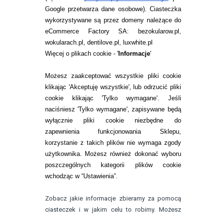
Google przetwarza dane osobowe
). Ciasteczka
WARUNKI ZAKUPÓW
wykorzystywane są przez domeny należące do
eCommerce Factory SA: bezokularow.pl,
O NAS
wokularach.pl, dentilove.pl, luxwhite.pl
RANKINGI SOCZEWEK
Więcej o plikach cookie - '
Informacje
'
SOCZEWKI KOLOROWE
Możesz zaakceptować wszystkie pliki cookie
Zwrot (odstąpienie od umowy)
klikając 'Akceptuję wszystkie', lub odrzucić pliki
cookie klikając 'Tylko wymagane'. Jeśli
ZMIEŃ USTAWIENIA ZGODY NA CIASTECZKA
naciśniesz 'Tylko wymagane', zapisywane będą
wyłącznie pliki cookie niezbędne do
KONTAKT
zapewnienia funkcjonowania Sklepu,
korzystanie z takich plików nie wymaga zgody
telefon:
22 113 44 42
użytkownika. Możesz również dokonać wyboru
poszczególnych kategorii plików cookie
telefon:
wchodząc w “Ustawienia”.
732 08 08 72
e-mail:
Zobacz jakie informacje zbieramy za pomocą
kontakt@bezokularow.pl
ciasteczek i w jakim celu to robimy. Możesz