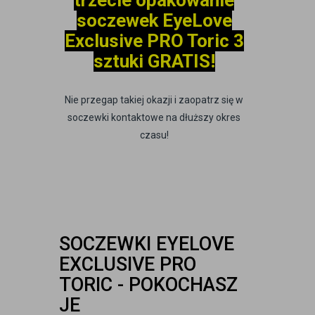
trzecie opakowanie
soczewek EyeLove
Exclusive PRO Toric 3
sztuki GRATIS!
Nie przegap takiej okazji i zaopatrz się w
soczewki kontaktowe na dłuższy okres
czasu!
SOCZEWKI EYELOVE
EXCLUSIVE PRO
TORIC - POKOCHASZ
JE