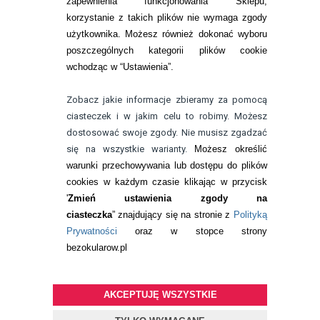
KONTAKT
zapewnienia funkcjonowania Sklepu,
korzystanie z takich plików nie wymaga zgody
telefon:
22 113 44 42
użytkownika. Możesz również dokonać wyboru
poszczególnych kategorii plików cookie
telefon:
wchodząc w “Ustawienia”.
732 08 08 72
e-mail:
Zobacz jakie informacje zbieramy za pomocą
kontakt@bezokularow.pl
ciasteczek i w jakim celu to robimy. Możesz
dostosować swoje zgody. Nie musisz zgadzać
się na wszystkie warianty.
Możesz określić
warunki przechowywania lub dostępu do plików
cookies w każdym czasie klikając w przycisk
'
Zmień ustawienia zgody na
ciasteczka
” znajdujący się na stronie z
Polityką
Prywatności
oraz w stopce strony
bezokularow.pl
AKCEPTUJĘ WSZYSTKIE
© Copyright by
BEZOKULARÓW
.PL
| soczewki kontaktowe i płyny
do soczewek