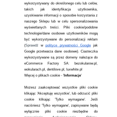
wykorzystywany do określonego celu lub celów,
takich jak identyfikacja użytkownika,
uzyskiwanie informacji o sposobie korzystania z
naszego Sklepu lub w celu spersonalizowania
INFORMACJE KONTAKTOWE
wyświetlanych treści.
Pliki cookie/podobne
technologie/dane osobowe użytkowników mogą
JAK ZAMAWIAĆ?
być wykorzystywane do personalizacji reklam
ZWROTY I REKLAMACJA
(
Sprawdź
w
polityce prywatności Google
jak
Google przetwarza dane osobowe
). Ciasteczka
WARUNKI ZAKUPÓW
wykorzystywane są przez domeny należące do
eCommerce Factory SA: bezokularow.pl,
O NAS
wokularach.pl, dentilove.pl, luxwhite.pl
RANKINGI SOCZEWEK
Więcej o plikach cookie - '
Informacje
'
SOCZEWKI KOLOROWE
Możesz zaakceptować wszystkie pliki cookie
Zwrot (odstąpienie od umowy)
klikając 'Akceptuję wszystkie', lub odrzucić pliki
cookie klikając 'Tylko wymagane'. Jeśli
ZMIEŃ USTAWIENIA ZGODY NA CIASTECZKA
naciśniesz 'Tylko wymagane', zapisywane będą
wyłącznie pliki cookie niezbędne do