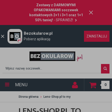
Zestawy z DARMOWYMI
OPAKOWANIAMI soczewek
kontaktowych 2+1 i 3+1 oraz 1+1
50% taniej!
- SPRAWDŹ!
Bezokularow.pl
ZAINSTALUJ
Pobierz aplikację
MENU
0
Strona główna
Lens-Shop.pl to my
LENS-SHOP.PL TO