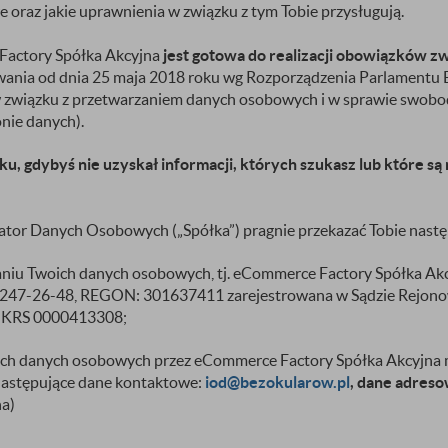
 oraz jakie uprawnienia w związku z tym Tobie przysługują.
actory Spółka Akcyjna
jest gotowa do realizacji obowiązków 
wania od dnia 25 maja 2018 roku wg Rozporządzenia Parlamentu E
 w związku z przetwarzaniem danych osobowych i w sprawie swobo
nie danych).
 gdybyś nie uzyskał informacji, których szukasz lub które są 
ator Danych Osobowych („Spółka”) pragnie przekazać Tobie nastę
aniu Twoich danych osobowych, tj. eCommerce Factory Spółka Akc
84-247-26-48, REGON: 301637411 zarejestrowana w Sądzie Rejon
o KRS 0000413308;
ich danych osobowych przez eCommerce Factory Spółka Akcyjna 
astępujące dane kontaktowe:
iod@bezokularow.pl
, dane adres
na)