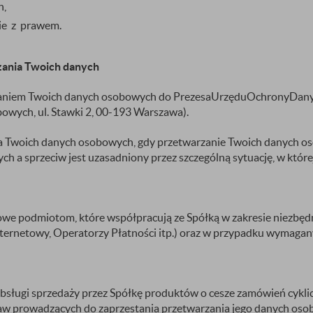
h,
nie z prawem.
zania Twoich danych
arzaniem Twoich danych osobowych do PrezesaUrzęduOchronyD
ych, ul. Stawki 2, 00-193 Warszawa).
a Twoich danych osobowych, gdy przetwarzanie Twoich danych o
h a sprzeciw jest uzasadniony przez szczególną sytuację, w której 
we podmiotom, które współpracują ze Spółką w zakresie niezbęd
nternetowy, Operatorzy Płatności itp.) oraz w przypadku wymaga
 obsługi sprzedaży przez Spółkę produktów o cesze zamówień cy
aw prowadzących do zaprzestania przetwarzania jego danych oso