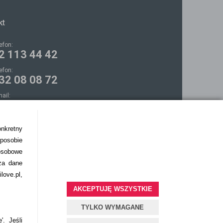
kt
lefon:
2 113 44 42
lefon:
32 08 08 72
mail:
ontakt@bezokularow.pl
onkretny
sposobie
osobowe
za dane
love.pl,
AKCEPTUJĘ WSZYSTKIE
TYLKO WYMAGANE
'. Jeśli