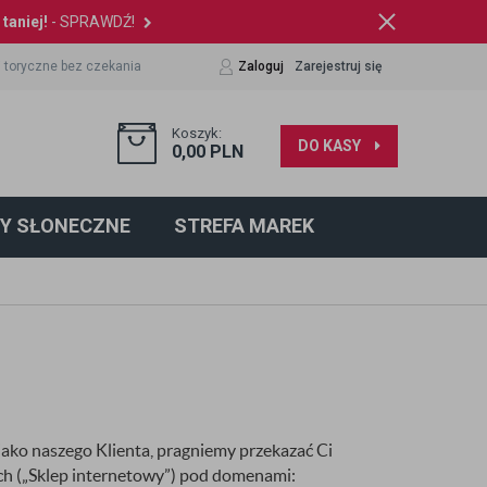
taniej!
- SPRAWDŹ!
 toryczne bez czekania
Zaloguj
Zarejestruj się
Koszyk:
DO KASY
0,00
PLN
Y SŁONECZNE
STREFA MAREK
ko naszego Klienta, pragniemy przekazać Ci
h („Sklep internetowy”) pod domenami: