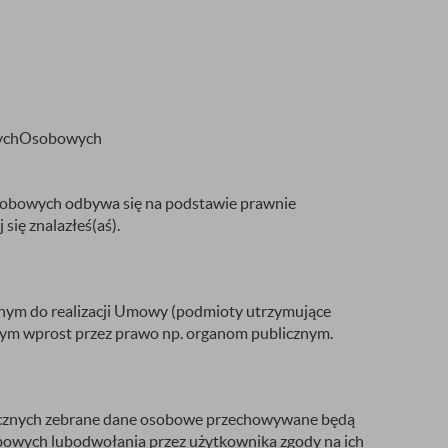
anychOsobowych
sobowych odbywa się na podstawie prawnie
się znalazłeś(aś).
nym do realizacji Umowy (podmioty utrzymujące
nym wprost przez prawo np. organom publicznym.
klicznych zebrane dane osobowe przechowywane będą
bowych lubodwołania przez użytkownika zgody na ich