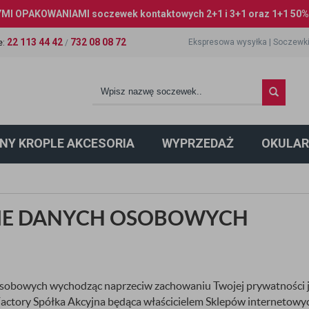
I OPAKOWANIAMI soczewek kontaktowych 2+1 i 3+1 oraz 1+1 50% 
22 113 44 42
732 08 08 72
Ekspresowa wysyłka
|
Soczewki
e
:
/
NY KROPLE AKCESORIA
WYPRZEDAŻ
OKULAR
IE DANYCH OSOBOWYCH
osobowych wychodząc naprzeciw zachowaniu Twojej prywatności ja
ctory Spółka Akcyjna
będąca właścicielem Sklepów internetowyc