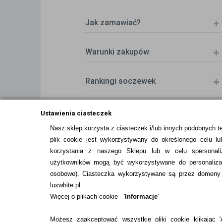
Jak zamawiać?
Warunki zakupów
Rankingi soczewek
Zwrot (odstąpienie od umowy)
Ustawienia ciasteczek
Nasz sklep korzysta z ciasteczek i/lub innych podobnych t
plik cookie jest wykorzystywany do określonego celu lub
ZMIEŃ USTAWIENIA ZGODY NA CIASTEC
korzystania z naszego Sklepu lub w celu spersonali
użytkowników mogą być wykorzystywane do personalizac
osobowe
). Ciasteczka wykorzystywane są przez domeny n
luxwhite.pl
Więcej o plikach cookie - '
Informacje
'
Możesz zaakceptować wszystkie pliki cookie klikając 'A