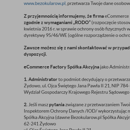
www.bezokularow.pl
, przetwarza Twoje dane osobowe
Z przyjemnością informujemy, że firma
eCommerce F
zgodnie z wymaganiami „RODO”
(rozpoczęcie stoso
kwietnia 2016 r. w sprawie ochrony osób fizycznych
dyrektywy 95/46/WE (ogólne rozporządzenie o ochro
Zawsze możesz się z nami skontaktować w przypadku,
dyspozycji.
eCommerce Factory Spółka Akcyjna
jako Administr
1. Administrator
to podmiot decydujący o przetwarz
Żydowo, ul. Ojca Świętego Jana Pawła II 21, NIP 7
Wydział Gospodarczy Krajowego Rejestru Sądoweg
2.
Jeśli masz
pytania
związane z przetwarzaniem Two
Inspektorem Ochrony Danych /IOD/ wykorzystując n
Spółka Akcyjna (dawne Bezokularow.pl Spółka Akcyj
62-241 Żydowo