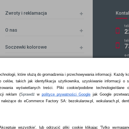
Zwroty i reklamacja
Konta
te
O nas
2
te
7
Soczewki kolorowe
e-
k
echnologii, które służą do gromadzenia i przechowywania informacji. Każdy k
 celów, takich jak identyfikacja użytkownika, uzyskiwanie informacji o 
ZKA
zowania wyświetlanych treści.
Pliki cookie/podobne technologie/dane 
ji reklam
(
Sprawdź
w
polityce prywatności Google
jak Google przetwar
ależące do eCommerce Factory SA: bezokularow.pl, wokularach.pl, denti
kceptuję wszystkie', lub odrzucić pliki cookie klikając 'Tylko wymagane