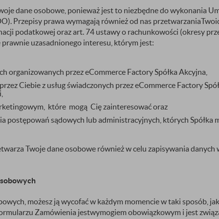
je dane osobowe, ponieważ jest to niezbędne do wykonania Umowy
O). Przepisy prawa wymagają również od nas przetwarzaniaTwoi
dynacji podatkowej oraz art. 74 ustawy o rachunkowości (okresy 
prawnie uzasadnionego interesu, którym jest:
jach organizowanych przez eCommerce Factory Spółka Akcyjna,
a przez Ciebie z usług świadczonych przez eCommerce Factory Spó
,
arketingowym, które mogą Cię zainteresować oraz
a postępowań sądowych lub administracyjnych, których Spółka m
etwarza Twoje dane osobowe również w celu zapisywania danych w
 osobowych
bowych, możesz ją wycofać w każdym momencie w taki sposób, jak j
w Formularzu Zamówienia jestwymogiem obowiązkowym i jest zwi