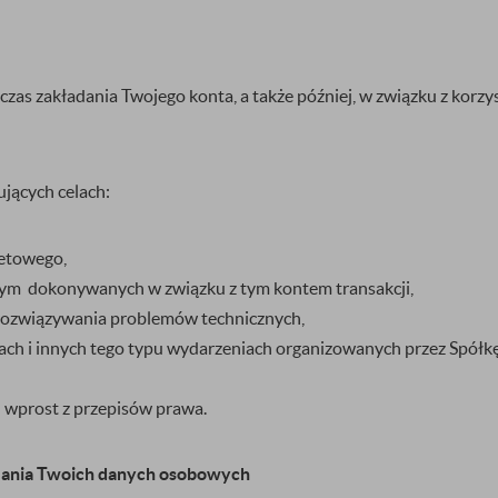
s zakładania Twojego konta, a także później, w związku z korzys
jących celach:
netowego,
 tym dokonywanych w związku z tym kontem transakcji,
m rozwiązywania problemów technicznych,
ach i innych tego typu wydarzeniach organizowanych przez Spółkę
wprost z przepisów prawa.
rzania Twoich danych osobowych