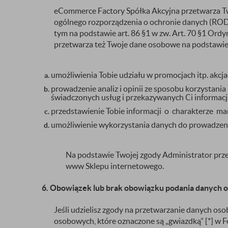
eCommerce Factory Spółka Akcyjna przetwarza Two
ogólnego rozporządzenia o ochronie danych (ROD
tym na podstawie art. 86 §1 w zw. Art. 70 §1 Or
przetwarza też Twoje dane osobowe na podstawie 
umożliwienia Tobie udziału w promocjach itp. akc
prowadzenie analiz i opinii ze sposobu korzystani
świadczonych usług i przekazywanych Ci informacji
przedstawienie Tobie informacji o charakterze m
umożliwienie wykorzystania danych do prowadzeni
Na podstawie Twojej zgody Administrator prz
www Sklepu internetowego.
6. Obowiązek lub brak obowiązku podania danych
Jeśli udzielisz zgody na przetwarzanie danych oso
osobowych, które oznaczone są „gwiazdką” [*] 