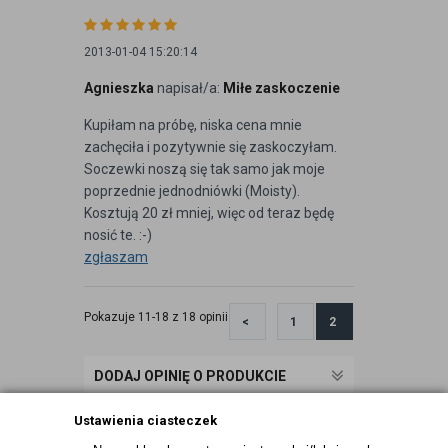
2013-01-04 15:20:14
Agnieszka
napisał/a:
Miłe zaskoczenie
Kupiłam na próbę, niska cena mnie
zachęciła i pozytywnie się zaskoczyłam.
Soczewki noszą się tak samo jak moje
poprzednie jednodniówki (Moisty).
Kosztują 20 zł mniej, więc od teraz będę
nosić te. :-)
zgłaszam
Pokazuje 11-18 z 18 opinii
<
1
2
DODAJ OPINIĘ O PRODUKCIE
Ustawienia ciasteczek