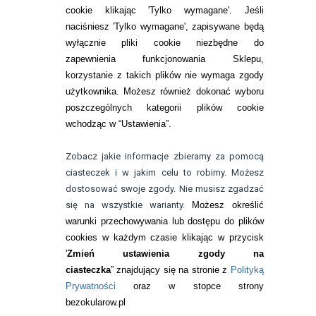
cookie klikając 'Tylko wymagane'. Jeśli
ZMIEŃ USTAWIENIA ZGODY NA CIASTECZKA
naciśniesz 'Tylko wymagane', zapisywane będą
wyłącznie pliki cookie niezbędne do
KONTAKT
zapewnienia funkcjonowania Sklepu,
korzystanie z takich plików nie wymaga zgody
telefon:
22 113 44 42
użytkownika. Możesz również dokonać wyboru
poszczególnych kategorii plików cookie
telefon:
wchodząc w “Ustawienia”.
732 08 08 72
e-mail:
Zobacz jakie informacje zbieramy za pomocą
kontakt@bezokularow.pl
ciasteczek i w jakim celu to robimy. Możesz
dostosować swoje zgody. Nie musisz zgadzać
się na wszystkie warianty.
Możesz określić
warunki przechowywania lub dostępu do plików
cookies w każdym czasie klikając w przycisk
'
Zmień ustawienia zgody na
ciasteczka
” znajdujący się na stronie z
Polityką
Prywatności
oraz w stopce strony
bezokularow.pl