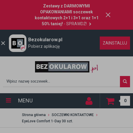
Zestawy z DARMOWYMI
OPAKOWANIAMI soczewek
kontaktowych 2+1 i 3+1 oraz 1+1
50% taniej!
- SPRAWDŹ!
Bezokularow.pl
ZAINSTALUJ
Pobierz aplikację
MENU
0
Strona główna
SOCZEWKI KONTAKTOWE
EyeLove Comfort 1-Day 30 szt.