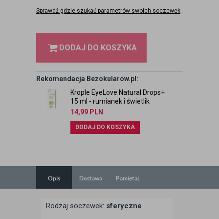
Sprawdź gdzie szukać parametrów swoich soczewek
DODAJ DO KOSZYKA
Rekomendacja Bezokularow.pl:
Krople EyeLove Natural Drops+
15 ml - rumianek i świetlik
14,99
PLN
DODAJ DO KOSZYKA
Opis
Dostawa
Pamiętaj
Rodzaj soczewek:
sferyczne