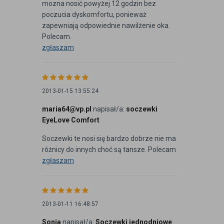
mozna nosić powyżej 12 godzin bez
poczucia dyskomfortu, ponieważ
zapewniają odpowiednie nawilżenie oka.
Polecam.
zgłaszam
2013-01-15 13:55:24
maria64@vp.pl
napisał/a:
soczewki
EyeLove Comfort
Soczewki te nosi się bardzo dobrze nie ma
różnicy do innych choć są tansze. Polecam
zgłaszam
2013-01-11 16:48:57
Sonja
napisał/a:
Soczewki jednodniowe