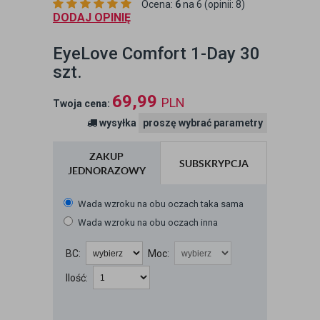
Ocena:
6
na 6 (opinii: 8)
DODAJ OPINIĘ
EyeLove Comfort 1-Day 30
szt.
69,99
PLN
Twoja cena:
wysyłka
proszę wybrać parametry
ZAKUP
SUBSKRYPCJA
JEDNORAZOWY
Wada wzroku na obu oczach taka sama
Wada wzroku na obu oczach inna
BC:
Moc:
Ilość: