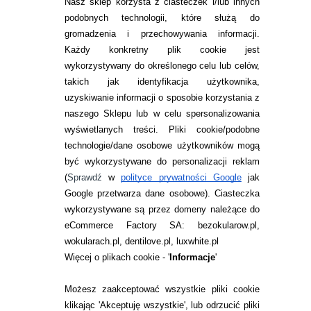
Nasz sklep korzysta z ciasteczek i/lub innych
podobnych technologii, które służą do
gromadzenia i przechowywania informacji.
Każdy konkretny plik cookie jest
wykorzystywany do określonego celu lub celów,
takich jak identyfikacja użytkownika,
uzyskiwanie informacji o sposobie korzystania z
naszego Sklepu lub w celu spersonalizowania
INFORMACJE KONTAKTOWE
wyświetlanych treści.
Pliki cookie/podobne
technologie/dane osobowe użytkowników mogą
JAK ZAMAWIAĆ?
być wykorzystywane do personalizacji reklam
ZWROTY I REKLAMACJA
(
Sprawdź
w
polityce prywatności Google
jak
Google przetwarza dane osobowe
). Ciasteczka
WARUNKI ZAKUPÓW
wykorzystywane są przez domeny należące do
eCommerce Factory SA: bezokularow.pl,
O NAS
wokularach.pl, dentilove.pl, luxwhite.pl
RANKINGI SOCZEWEK
Więcej o plikach cookie - '
Informacje
'
SOCZEWKI KOLOROWE
Możesz zaakceptować wszystkie pliki cookie
Zwrot (odstąpienie od umowy)
klikając 'Akceptuję wszystkie', lub odrzucić pliki