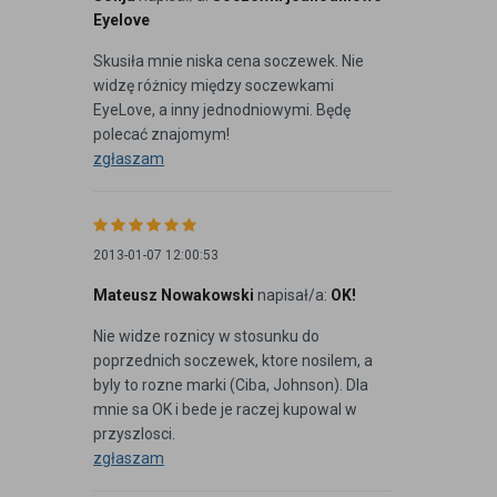
Eyelove
Skusiła mnie niska cena soczewek. Nie
widzę różnicy między soczewkami
EyeLove, a inny jednodniowymi. Będę
polecać znajomym!
zgłaszam
2013-01-07 12:00:53
Mateusz Nowakowski
napisał/a:
OK!
Nie widze roznicy w stosunku do
poprzednich soczewek, ktore nosilem, a
byly to rozne marki (Ciba, Johnson). Dla
mnie sa OK i bede je raczej kupowal w
przyszlosci.
zgłaszam