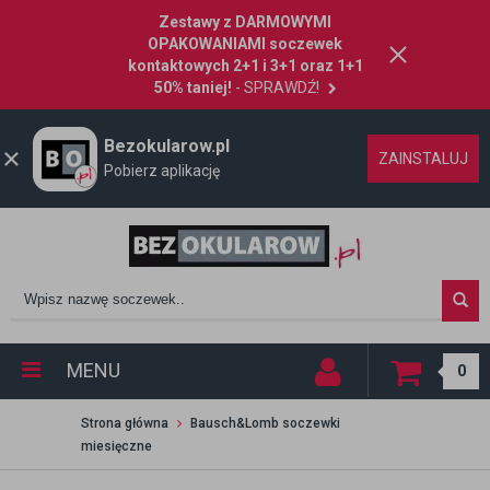
Zestawy z DARMOWYMI
OPAKOWANIAMI soczewek
kontaktowych 2+1 i 3+1 oraz 1+1
50% taniej!
- SPRAWDŹ!
Bezokularow.pl
ZAINSTALUJ
Pobierz aplikację
MENU
0
Strona główna
Bausch&Lomb soczewki
miesięczne