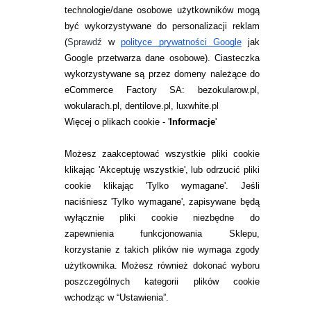
technologie/dane osobowe użytkowników mogą
JAK ZAMAWIAĆ?
być wykorzystywane do personalizacji reklam
ZWROTY I REKLAMACJA
(
Sprawdź
w
polityce prywatności Google
jak
Google przetwarza dane osobowe
). Ciasteczka
WARUNKI ZAKUPÓW
wykorzystywane są przez domeny należące do
eCommerce Factory SA: bezokularow.pl,
O NAS
wokularach.pl, dentilove.pl, luxwhite.pl
RANKINGI SOCZEWEK
Więcej o plikach cookie - '
Informacje
'
SOCZEWKI KOLOROWE
Możesz zaakceptować wszystkie pliki cookie
Zwrot (odstąpienie od umowy)
klikając 'Akceptuję wszystkie', lub odrzucić pliki
cookie klikając 'Tylko wymagane'. Jeśli
ZMIEŃ USTAWIENIA ZGODY NA CIASTECZKA
naciśniesz 'Tylko wymagane', zapisywane będą
wyłącznie pliki cookie niezbędne do
KONTAKT
zapewnienia funkcjonowania Sklepu,
korzystanie z takich plików nie wymaga zgody
telefon:
22 113 44 42
użytkownika. Możesz również dokonać wyboru
poszczególnych kategorii plików cookie
telefon:
wchodząc w “Ustawienia”.
732 08 08 72