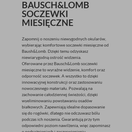
BAUSCH&LOMB
SOCZEWKI
MIESIĘCZNE
Zapomnij o noszeniu niewygodnych okularów,
wybierając komfortowe soczewki miesięczne od
Baush&Lomb. Dzięki temu odzyskasz
niewiarygodną ostrość widzenia.
Oferowane przez Bausch&Lomb soczewki
miesięczne to wyraźne widzenie, komfort oraz
odporność soczewek. A wszystko to dzięki
innowacyjnej konstrukcji oraz zastosowaniu
nowoczesnego materiału. Pozwalają na
zachowanie całodziennej świeżości, dzięki
wyeliminowaniu powstawaniu osadów
białkowych. Zapewniają idealne dopasowanie
się do rogówki, dlatego nie odczuwasz bólu
podczas ich noszenia. Gwarantują przy tym
odpowiedni poziom nawilżenia, więc zapominasz
o podrażnieniach i zaczerwienieniu.