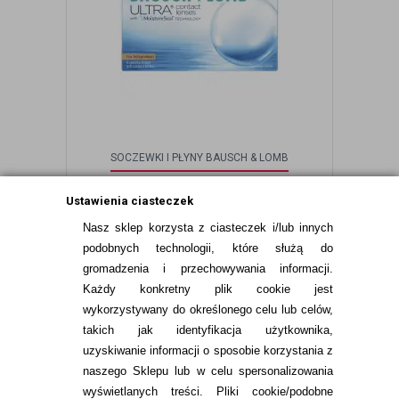
SOCZEWKI I PŁYNY BAUSCH & LOMB
ULTRA FOR ASTIGMATISM 6 SZT.
Ustawienia ciasteczek
Nasz sklep korzysta z ciasteczek i/lub innych
159,99
pln
podobnych technologii, które służą do
gromadzenia i przechowywania informacji.
Każdy konkretny plik cookie jest
wykorzystywany do określonego celu lub celów,
takich jak identyfikacja użytkownika,
uzyskiwanie informacji o sposobie korzystania z
naszego Sklepu lub w celu spersonalizowania
INFORMACJE KONTAKTOWE
wyświetlanych treści.
Pliki cookie/podobne