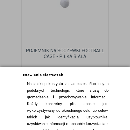
POJEMNIK NA SOCZEWKI FOOTBALL
CASE - PIŁKA BIAŁA
Ustawienia ciasteczek
9,99
pln
Nasz sklep korzysta z ciasteczek i/lub innych
podobnych technologii, które służą do
gromadzenia i przechowywania informacji.
Każdy konkretny plik cookie jest
wykorzystywany do określonego celu lub celów,
takich jak identyfikacja użytkownika,
uzyskiwanie informacji o sposobie korzystania z