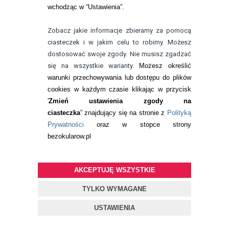
wchodząc w “Ustawienia”.
Zobacz jakie informacje zbieramy za pomocą
ciasteczek i w jakim celu to robimy. Możesz
dostosować swoje zgody. Nie musisz zgadzać
się na wszystkie warianty.
Możesz określić
warunki przechowywania lub dostępu do plików
cookies w każdym czasie klikając w przycisk
'
Zmień ustawienia zgody na
ciasteczka
” znajdujący się na stronie z
Polityką
Prywatności
oraz w stopce strony
CZARNA KOSMETYCZKA - ZESTAW
bezokularow.pl
PODRÓŻNY
AKCEPTUJĘ WSZYSTKIE
19,99
pln
TYLKO WYMAGANE
USTAWIENIA