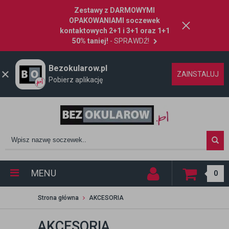
Zestawy z DARMOWYMI
OPAKOWANIAMI soczewek
kontaktowych 2+1 i 3+1 oraz 1+1
50% taniej!
- SPRAWDŹ!
Bezokularow.pl
ZAINSTALUJ
Pobierz aplikację
MENU
0
Strona główna
AKCESORIA
AKCESORIA