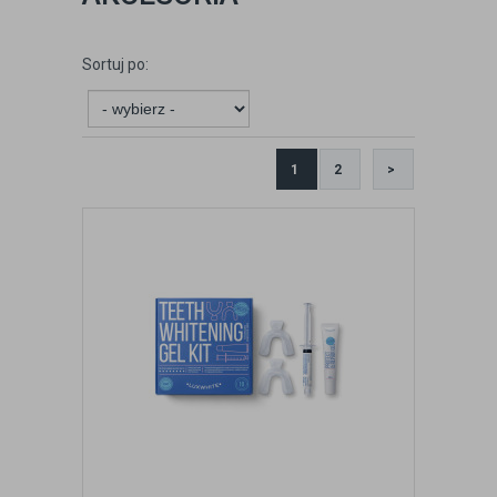
Sortuj po:
1
2
>