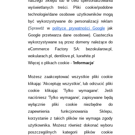
naszego Sklepu lub w celu spersonalizowania
wyświetlanych treści.
Pliki cookie/podobne
technologie/dane osobowe użytkowników mogą
być wykorzystywane do personalizacji reklam
(
Sprawdź
w
polityce prywatności Google
jak
Google przetwarza dane osobowe
). Ciasteczka
wykorzystywane są przez domeny należące do
eCommerce Factory SA: bezokularow.pl,
wokularach.pl, dentilove.pl, luxwhite.pl
Więcej o plikach cookie - '
Informacje
'
POJEMNIK NA SOCZEWKI FOOTBALL
CASE - PIŁKA ŻÓŁTA
Możesz zaakceptować wszystkie pliki cookie
klikając 'Akceptuję wszystkie', lub odrzucić pliki
cookie klikając 'Tylko wymagane'. Jeśli
naciśniesz 'Tylko wymagane', zapisywane będą
9,99
pln
wyłącznie pliki cookie niezbędne do
zapewnienia funkcjonowania Sklepu,
korzystanie z takich plików nie wymaga zgody
użytkownika. Możesz również dokonać wyboru
poszczególnych kategorii plików cookie