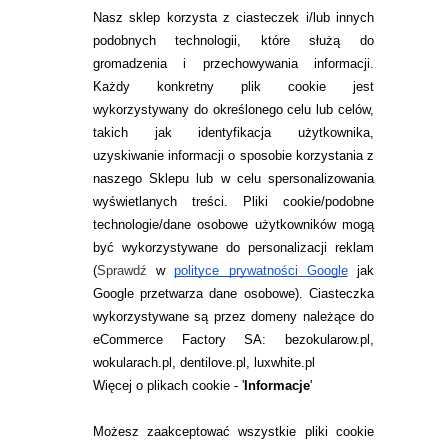
Nasz sklep korzysta z ciasteczek i/lub innych
podobnych technologii, które służą do
gromadzenia i przechowywania informacji.
Każdy konkretny plik cookie jest
wykorzystywany do określonego celu lub celów,
takich jak identyfikacja użytkownika,
uzyskiwanie informacji o sposobie korzystania z
naszego Sklepu lub w celu spersonalizowania
INFORMACJE KONTAKTOWE
wyświetlanych treści.
Pliki cookie/podobne
technologie/dane osobowe użytkowników mogą
JAK ZAMAWIAĆ?
być wykorzystywane do personalizacji reklam
ZWROTY I REKLAMACJA
(
Sprawdź
w
polityce prywatności Google
jak
Google przetwarza dane osobowe
). Ciasteczka
WARUNKI ZAKUPÓW
wykorzystywane są przez domeny należące do
eCommerce Factory SA: bezokularow.pl,
O NAS
wokularach.pl, dentilove.pl, luxwhite.pl
RANKINGI SOCZEWEK
Więcej o plikach cookie - '
Informacje
'
SOCZEWKI KOLOROWE
Możesz zaakceptować wszystkie pliki cookie