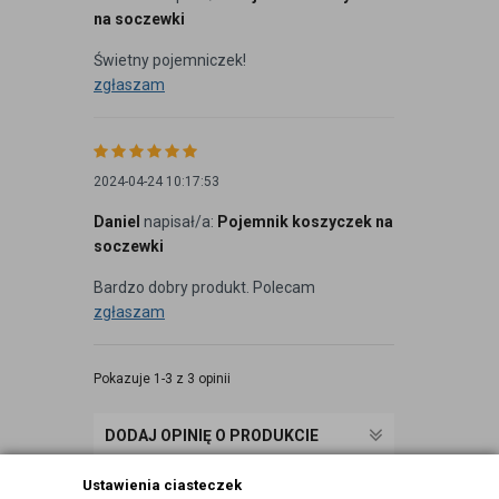
na soczewki
Świetny pojemniczek!
zgłaszam
2024-04-24 10:17:53
Daniel
napisał/a:
Pojemnik koszyczek na
soczewki
Bardzo dobry produkt. Polecam
zgłaszam
Pokazuje 1-3 z 3 opinii
DODAJ OPINIĘ O PRODUKCIE
Ustawienia ciasteczek