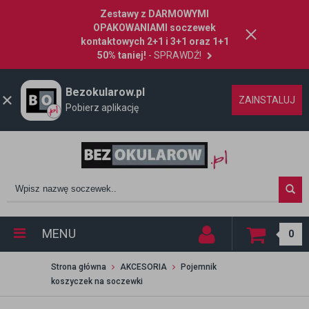
Zestawy z DARMOWYMI
OPAKOWANIAMI soczewek
kontaktowych 2+1 i 3+1 oraz 1+1
50% taniej!
- SPRAWDŹ!
Bezokularow.pl
ZAINSTALUJ
Pobierz aplikację
MENU
0
Strona główna
AKCESORIA
Pojemnik
koszyczek na soczewki