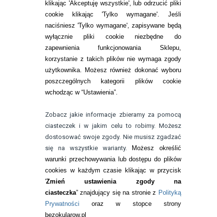
Zwrot (odstąpienie od umowy)
klikając 'Akceptuję wszystkie', lub odrzucić pliki
cookie klikając 'Tylko wymagane'. Jeśli
ZMIEŃ USTAWIENIA ZGODY NA CIASTECZKA
naciśniesz 'Tylko wymagane', zapisywane będą
wyłącznie pliki cookie niezbędne do
KONTAKT
zapewnienia funkcjonowania Sklepu,
korzystanie z takich plików nie wymaga zgody
telefon:
22 113 44 42
użytkownika. Możesz również dokonać wyboru
poszczególnych kategorii plików cookie
telefon:
wchodząc w “Ustawienia”.
732 08 08 72
e-mail:
Zobacz jakie informacje zbieramy za pomocą
kontakt@bezokularow.pl
ciasteczek i w jakim celu to robimy. Możesz
dostosować swoje zgody. Nie musisz zgadzać
się na wszystkie warianty.
Możesz określić
warunki przechowywania lub dostępu do plików
cookies w każdym czasie klikając w przycisk
'
Zmień ustawienia zgody na
ciasteczka
” znajdujący się na stronie z
Polityką
Prywatności
oraz w stopce strony
bezokularow.pl