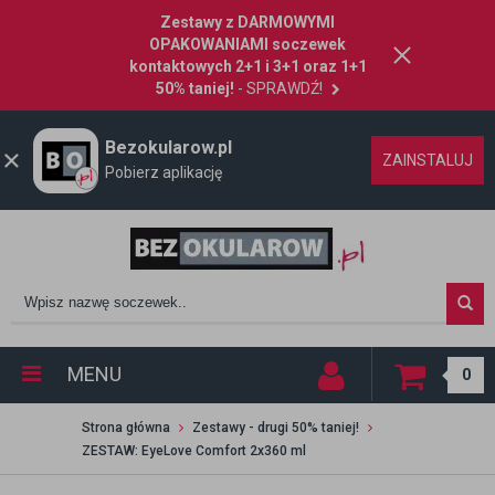
Zestawy z DARMOWYMI
OPAKOWANIAMI soczewek
kontaktowych 2+1 i 3+1 oraz 1+1
50% taniej!
- SPRAWDŹ!
Bezokularow.pl
ZAINSTALUJ
Pobierz aplikację
MENU
0
Strona główna
Zestawy - drugi 50% taniej!
ZESTAW: EyeLove Comfort 2x360 ml