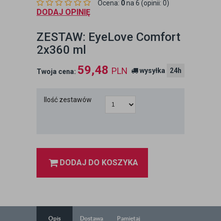
Ocena:
0
na 6 (opinii: 0)
DODAJ OPINIĘ
ZESTAW: EyeLove Comfort
2x360 ml
59,48
PLN
wysyłka
24h
Twoja cena:
Ilość zestawów
DODAJ DO KOSZYKA
Opis
Dostawa
Pamiętaj