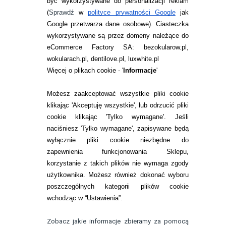
być wykorzystywane do personalizacji reklam
ZWROTY I REKLAMACJA
(
Sprawdź
w
polityce prywatności Google
jak
Google przetwarza dane osobowe
). Ciasteczka
WARUNKI ZAKUPÓW
wykorzystywane są przez domeny należące do
eCommerce Factory SA: bezokularow.pl,
O NAS
wokularach.pl, dentilove.pl, luxwhite.pl
RANKINGI SOCZEWEK
Więcej o plikach cookie - '
Informacje
'
SOCZEWKI KOLOROWE
Możesz zaakceptować wszystkie pliki cookie
Zwrot (odstąpienie od umowy)
klikając 'Akceptuję wszystkie', lub odrzucić pliki
cookie klikając 'Tylko wymagane'. Jeśli
ZMIEŃ USTAWIENIA ZGODY NA CIASTECZKA
naciśniesz 'Tylko wymagane', zapisywane będą
wyłącznie pliki cookie niezbędne do
KONTAKT
zapewnienia funkcjonowania Sklepu,
korzystanie z takich plików nie wymaga zgody
telefon:
22 113 44 42
użytkownika. Możesz również dokonać wyboru
poszczególnych kategorii plików cookie
telefon:
wchodząc w “Ustawienia”.
732 08 08 72
e-mail:
Zobacz jakie informacje zbieramy za pomocą