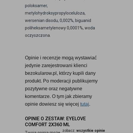
poloksamer,
metylohydroksypropyloceluloza,
wersenian disodu, 0,002%, biguanid
poliheksametylenowy 0,0001%, woda
oczyszczona.
Opinie i recenzje mogą wystawiać 
jedynie zarejestrowani klienci 
bezokularow.pl, którzy kupili dany 
produkt. Po moderacji publikujemy 
pozytywne oraz negatywne 
komentarze. O tym jak zbieramy 
opinie dowiesz się więcej 
tutaj
.
OPINIE O ZESTAW: EYELOVE
COMFORT 2X360 ML
zobacz:
wszystkie opinie
Twoja opinia może