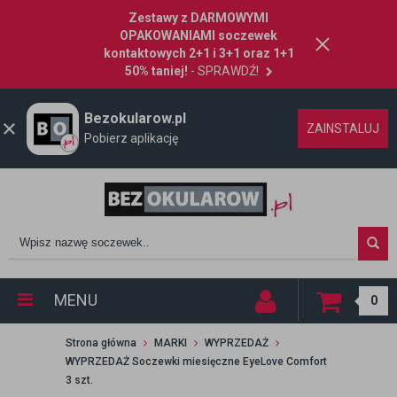
Zestawy z DARMOWYMI
OPAKOWANIAMI soczewek
kontaktowych 2+1 i 3+1 oraz 1+1
50% taniej!
- SPRAWDŹ!
Bezokularow.pl
ZAINSTALUJ
Pobierz aplikację
MENU
0
Strona główna
MARKI
WYPRZEDAŻ
WYPRZEDAŻ Soczewki miesięczne EyeLove Comfort
3 szt.