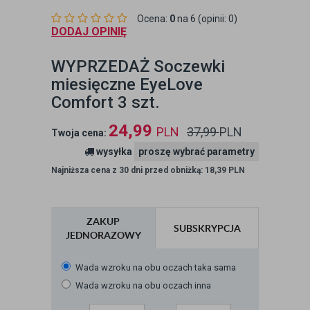
Ocena:
0
na 6 (opinii: 0)
DODAJ OPINIĘ
WYPRZEDAŻ Soczewki
miesięczne EyeLove
Comfort 3 szt.
24,99
PLN
37,99
PLN
Twoja cena:
wysyłka
proszę wybrać parametry
Najniższa cena z 30 dni przed obniżką: 18,39 PLN
ZAKUP
SUBSKRYPCJA
JEDNORAZOWY
Wada wzroku na obu oczach taka sama
Wada wzroku na obu oczach inna