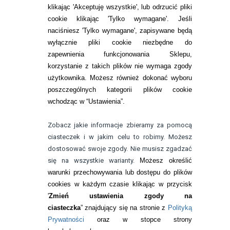
Zwrot (odstąpienie od umowy)
klikając 'Akceptuję wszystkie', lub odrzucić pliki
cookie klikając 'Tylko wymagane'. Jeśli
ZMIEŃ USTAWIENIA ZGODY NA CIASTECZKA
naciśniesz 'Tylko wymagane', zapisywane będą
wyłącznie pliki cookie niezbędne do
KONTAKT
zapewnienia funkcjonowania Sklepu,
korzystanie z takich plików nie wymaga zgody
telefon:
22 113 44 42
użytkownika. Możesz również dokonać wyboru
poszczególnych kategorii plików cookie
telefon:
wchodząc w “Ustawienia”.
732 08 08 72
e-mail:
Zobacz jakie informacje zbieramy za pomocą
kontakt@bezokularow.pl
ciasteczek i w jakim celu to robimy. Możesz
dostosować swoje zgody. Nie musisz zgadzać
się na wszystkie warianty.
Możesz określić
warunki przechowywania lub dostępu do plików
cookies w każdym czasie klikając w przycisk
'
Zmień ustawienia zgody na
ciasteczka
” znajdujący się na stronie z
Polityką
Prywatności
oraz w stopce strony