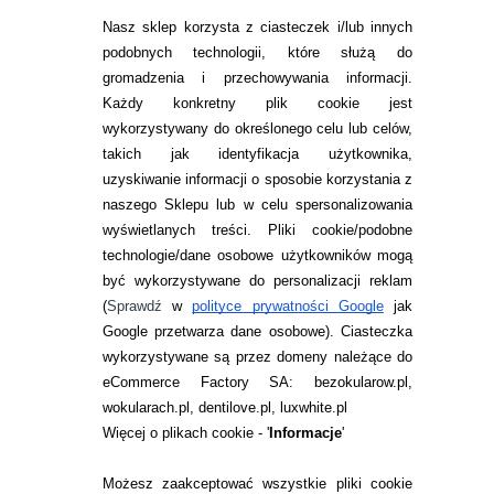
Nasz sklep korzysta z ciasteczek i/lub innych
podobnych technologii, które służą do
gromadzenia i przechowywania informacji.
Każdy konkretny plik cookie jest
wykorzystywany do określonego celu lub celów,
takich jak identyfikacja użytkownika,
uzyskiwanie informacji o sposobie korzystania z
naszego Sklepu lub w celu spersonalizowania
INFORMACJE KONTAKTOWE
wyświetlanych treści.
Pliki cookie/podobne
technologie/dane osobowe użytkowników mogą
JAK ZAMAWIAĆ?
być wykorzystywane do personalizacji reklam
ZWROTY I REKLAMACJA
(
Sprawdź
w
polityce prywatności Google
jak
Google przetwarza dane osobowe
). Ciasteczka
WARUNKI ZAKUPÓW
wykorzystywane są przez domeny należące do
eCommerce Factory SA: bezokularow.pl,
O NAS
wokularach.pl, dentilove.pl, luxwhite.pl
RANKINGI SOCZEWEK
Więcej o plikach cookie - '
Informacje
'
SOCZEWKI KOLOROWE
Możesz zaakceptować wszystkie pliki cookie