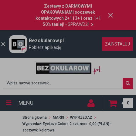
Zestawy z DARMOWYMI
OPAKOWANIAMI soczewek
kontaktowych 2+1 i 3+1 oraz 1+1
50% taniej!
- SPRAWDŹ!
Bezokularow.pl
ZAINSTALUJ
Pobierz aplikację
MENU
0
Strona główna
MARKI
WYPRZEDAŻ
Wyprzedaż: EyeLove Colors 2 szt. moc: 0,00 (PLAN) -
soczewki kolorowe