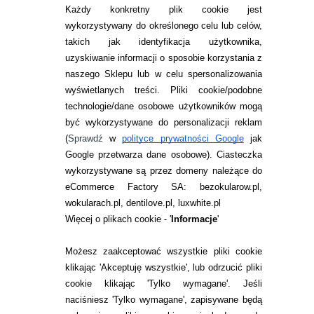
Każdy konkretny plik cookie jest
wykorzystywany do określonego celu lub celów,
takich jak identyfikacja użytkownika,
uzyskiwanie informacji o sposobie korzystania z
naszego Sklepu lub w celu spersonalizowania
INFORMACJE KONTAKTOWE
wyświetlanych treści.
Pliki cookie/podobne
technologie/dane osobowe użytkowników mogą
JAK ZAMAWIAĆ?
być wykorzystywane do personalizacji reklam
ZWROTY I REKLAMACJA
(
Sprawdź
w
polityce prywatności Google
jak
Google przetwarza dane osobowe
). Ciasteczka
WARUNKI ZAKUPÓW
wykorzystywane są przez domeny należące do
eCommerce Factory SA: bezokularow.pl,
O NAS
wokularach.pl, dentilove.pl, luxwhite.pl
RANKINGI SOCZEWEK
Więcej o plikach cookie - '
Informacje
'
SOCZEWKI KOLOROWE
Możesz zaakceptować wszystkie pliki cookie
Zwrot (odstąpienie od umowy)
klikając 'Akceptuję wszystkie', lub odrzucić pliki
cookie klikając 'Tylko wymagane'. Jeśli
ZMIEŃ USTAWIENIA ZGODY NA CIASTECZKA
naciśniesz 'Tylko wymagane', zapisywane będą