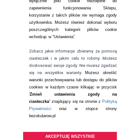
wyłącznie pliki cookie niezbędne do
KONTAKT
zapewnienia funkcjonowania Sklepu,
korzystanie z takich plików nie wymaga zgody
telefon:
22 113 44 42
użytkownika. Możesz również dokonać wyboru
poszczególnych kategorii plików cookie
telefon:
wchodząc w “Ustawienia”.
732 08 08 72
e-mail:
Zobacz jakie informacje zbieramy za pomocą
kontakt@bezokularow.pl
ciasteczek i w jakim celu to robimy. Możesz
dostosować swoje zgody. Nie musisz zgadzać
się na wszystkie warianty.
Możesz określić
warunki przechowywania lub dostępu do plików
cookies w każdym czasie klikając w przycisk
'
Zmień ustawienia zgody na
ciasteczka
” znajdujący się na stronie z
Polityką
Prywatności
oraz w stopce strony
bezokularow.pl
AKCEPTUJĘ WSZYSTKIE
© Copyright by
BEZOKULARÓW
.PL
| soczewki kontaktowe i płyny