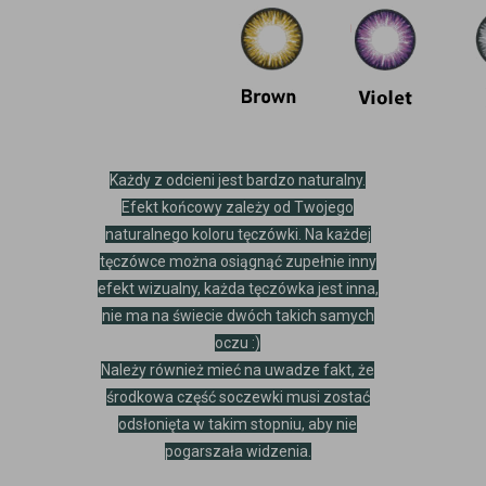
Każdy z odcieni jest bardzo naturalny.
Efekt końcowy zależy od Twojego
naturalnego koloru tęczówki. Na każdej
tęczówce można osiągnąć zupełnie inny
efekt wizualny, każda tęczówka jest inna,
nie ma na świecie dwóch takich samych
oczu :)
Należy również mieć na uwadze fakt, że
środkowa część soczewki musi zostać
odsłonięta w takim stopniu, aby nie
pogarszała widzenia.