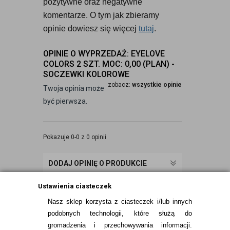
pozytywne oraz negatywne 
komentarze. O tym jak zbieramy 
opinie dowiesz się więcej 
tutaj
.
OPINIE O WYPRZEDAŻ: EYELOVE
COLORS 2 SZT. MOC: 0,00 (PLAN) -
SOCZEWKI KOLOROWE
zobacz:
wszystkie opinie
Twoja opinia może
być pierwsza.
Pokazuje 0-0 z 0 opinii
DODAJ OPINIĘ O PRODUKCIE
Ustawienia ciasteczek
Nasz sklep korzysta z ciasteczek i/lub innych
podobnych technologii, które służą do
gromadzenia i przechowywania informacji.