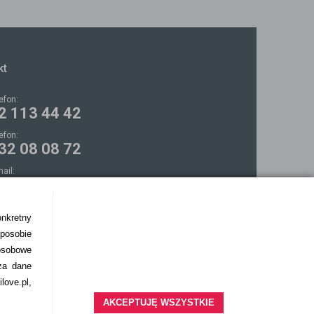
kt
lefon:
2 113 44 42
lefon:
32 08 08 72
mail:
ontakt@bezokularow.pl
onkretny
sposobie
osobowe
za dane
love.pl,
AKCEPTUJĘ WSZYSTKIE