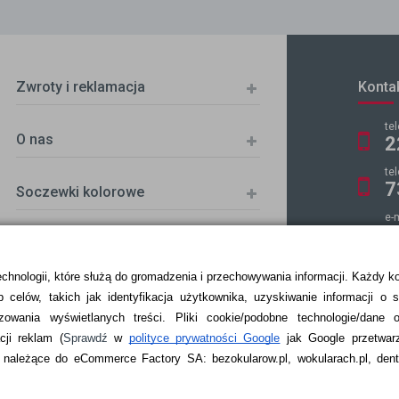
Zwroty i reklamacja
Konta
te
O nas
2
te
7
Soczewki kolorowe
e-
k
echnologii, które służą do gromadzenia i przechowywania informacji. Każdy k
 celów, takich jak identyfikacja użytkownika, uzyskiwanie informacji o 
ZKA
zowania wyświetlanych treści.
Pliki cookie/podobne technologie/dane 
ji reklam
(
Sprawdź
w
polityce prywatności Google
jak Google przetwar
ależące do eCommerce Factory SA: bezokularow.pl, wokularach.pl, denti