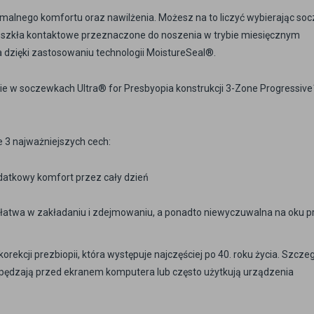
lnego komfortu oraz nawilżenia. Możesz na to liczyć wybierając soc
szkła kontaktowe przeznaczone do noszenia w trybie miesięcznym
 dzięki zastosowaniu technologii MoistureSeal®.
nie w soczewkach Ultra® for Presbyopia konstrukcji 3-Zone Progressiv
 3 najważniejszych cech:
datkowy komfort przez cały dzień
 łatwa w zakładaniu i zdejmowaniu, a ponadto niewyczuwalna na oku p
kcji prezbiopii, która występuje najczęściej po 40. roku życia. Szczeg
pędzają przed ekranem komputera lub często użytkują urządzenia