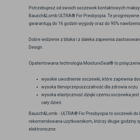
Potrzebujesz od swoich soczewek kontaktowych maksyma
Bausch&Lomb ULTRA® For Presbyopia. Te progresywne 
gwarantują do 16 godzin wygody oraz do 95% nawilżenia
Dobre widzenie z bliska i z daleka zapewnia zastosowa
Design.
Opatentowana technologia MoistureSeal® to połączenie
wysokie uwodnienie soczewki, które zapewnia do
wysoka tlenoprzepuszczalność dla zdrowia oczu
wysoka elastyczność dzięki czemu soczewka jest
cały dzień.
Bausch&Lomb - ULTRA® For Presbyopia to soczewki do kore
rekomendowana użytkownikom, którzy długie godziny s
elektroniczne.