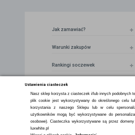
Jak zamawiać?
Warunki zakupów
Rankingi soczewek
Zwrot (odstąpienie od umowy)
Ustawienia ciasteczek
Nasz sklep korzysta z ciasteczek i/lub innych podobnych t
plik cookie jest wykorzystywany do określonego celu lub
ZMIEŃ USTAWIENIA ZGODY NA CIASTEC
korzystania z naszego Sklepu lub w celu spersonali
użytkowników mogą być wykorzystywane do personalizac
osobowe
). Ciasteczka wykorzystywane są przez domeny n
luxwhite.pl