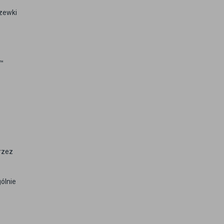
zewki
e™
rzez
ólnie