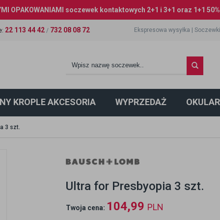
I OPAKOWANIAMI soczewek kontaktowych 2+1 i 3+1 oraz 1+1 50% 
22 113 44 42
732 08 08 72
Ekspresowa wysyłka
|
Soczewki
e
:
/
NY KROPLE AKCESORIA
WYPRZEDAŻ
OKULAR
a 3 szt.
Ultra for Presbyopia 3 szt.
104,99
PLN
Twoja cena: