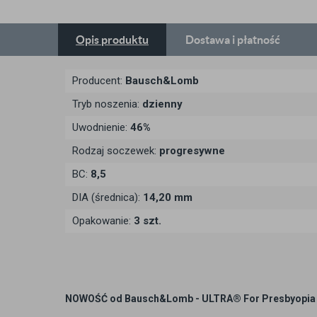
Opis
produktu
Dostawa
i płatność
Producent:
Bausch&Lomb
Tryb noszenia:
dzienny
Uwodnienie:
46%
Rodzaj soczewek:
progresywne
BC:
8,5
DIA (średnica):
14,20 mm
Opakowanie:
3 szt.
NOWOŚĆ od Bausch&Lomb - ULTRA® For Presbyopia