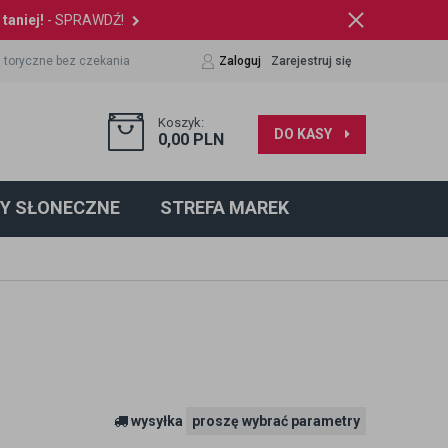
taniej!
- SPRAWDŹ!
 toryczne bez czekania
Zaloguj
Zarejestruj się
Koszyk:
DO KASY
0,00
PLN
Y SŁONECZNE
STREFA MAREK
wysyłka
proszę wybrać parametry