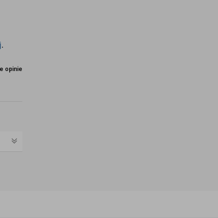
j
.
e opinie