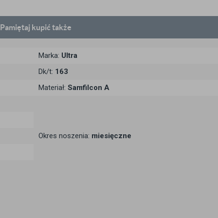
Pamiętaj
kupić także
Marka:
Ultra
Dk/t:
163
Materiał:
Samfilcon A
Okres noszenia:
miesięczne