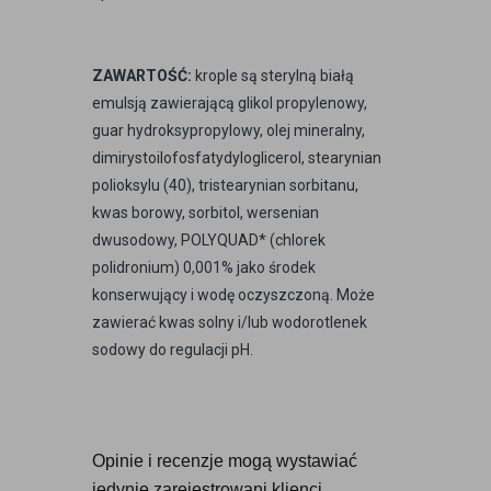
ZAWARTOŚĆ:
krople są sterylną białą
emulsją zawierającą glikol propylenowy,
guar hydroksypropylowy, olej mineralny,
dimirystoilofosfatydyloglicerol, stearynian
polioksylu (40), tristearynian sorbitanu,
kwas borowy, sorbitol, wersenian
dwusodowy, POLYQUAD* (chlorek
polidronium) 0,001% jako środek
konserwujący i wodę oczyszczoną. Może
zawierać kwas solny i/lub wodorotlenek
sodowy do regulacji pH.
Opinie i recenzje mogą wystawiać 
jedynie zarejestrowani klienci 