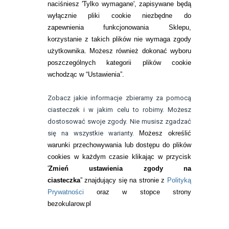
naciśniesz 'Tylko wymagane', zapisywane będą
wyłącznie pliki cookie niezbędne do
KONTAKT
zapewnienia funkcjonowania Sklepu,
korzystanie z takich plików nie wymaga zgody
telefon:
22 113 44 42
użytkownika. Możesz również dokonać wyboru
poszczególnych kategorii plików cookie
telefon:
wchodząc w “Ustawienia”.
732 08 08 72
e-mail:
Zobacz jakie informacje zbieramy za pomocą
kontakt@bezokularow.pl
ciasteczek i w jakim celu to robimy. Możesz
dostosować swoje zgody. Nie musisz zgadzać
się na wszystkie warianty.
Możesz określić
warunki przechowywania lub dostępu do plików
cookies w każdym czasie klikając w przycisk
'
Zmień ustawienia zgody na
ciasteczka
” znajdujący się na stronie z
Polityką
Prywatności
oraz w stopce strony
bezokularow.pl