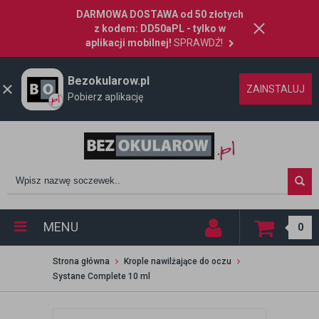
DARMOWA DOSTAWA od 50 złotych
z kodem: DD50aPL - tylko w
aplikacji mobilnej!
SPRAWDŹ!
Bezokularow.pl
ZAINSTALUJ
Pobierz aplikację
MENU
0
Strona główna
Krople nawilżające do oczu
Systane Complete 10 ml