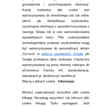
gromadzenia i przechowywania informacji.
Każdy konkretny plik cookie jest
wykorzystywany do określonego celu lub celów,
takich jak identyfikacja użytkownika,
uzyskiwanie informacji o sposobie korzystania z
naszego Sklepu lub w celu spersonalizowania
INFORMACJE KONTAKTOWE
wyświetlanych treści.
Pliki cookie/podobne
technologie/dane osobowe użytkowników mogą
JAK ZAMAWIAĆ?
być wykorzystywane do personalizacji reklam
ZWROTY I REKLAMACJA
(
Sprawdź
w
polityce prywatności Google
jak
Google przetwarza dane osobowe
). Ciasteczka
WARUNKI ZAKUPÓW
wykorzystywane są przez domeny należące do
eCommerce Factory SA: bezokularow.pl,
O NAS
wokularach.pl, dentilove.pl, luxwhite.pl
RANKINGI SOCZEWEK
Więcej o plikach cookie - '
Informacje
'
SOCZEWKI KOLOROWE
Możesz zaakceptować wszystkie pliki cookie
Zwrot (odstąpienie od umowy)
klikając 'Akceptuję wszystkie', lub odrzucić pliki
cookie klikając 'Tylko wymagane'. Jeśli
ZMIEŃ USTAWIENIA ZGODY NA CIASTECZKA