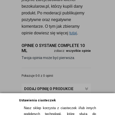
bezokularow.pl, którzy kupili dany 
produkt. Po moderacji publikujemy 
pozytywne oraz negatywne 
komentarze. O tym jak zbieramy 
opinie dowiesz się więcej 
tutaj
.
OPINIE O SYSTANE COMPLETE 10
ML
zobacz:
wszystkie opinie
Twoja opinia może być pierwsza.
Pokazuje 0-0 z 0 opinii
DODAJ OPINIĘ O PRODUKCIE
Ustawienia ciasteczek
Nasz sklep korzysta z ciasteczek i/lub innych
podobnych technologii, które służą do