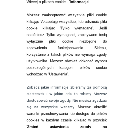
RANKINGI SOCZEWEK
Więcej o plikach cookie - '
Informacje
'
SOCZEWKI KOLOROWE
Możesz zaakceptować wszystkie pliki cookie
Zwrot (odstąpienie od umowy)
klikając 'Akceptuję wszystkie', lub odrzucić pliki
cookie klikając 'Tylko wymagane'. Jeśli
ZMIEŃ USTAWIENIA ZGODY NA CIASTECZKA
naciśniesz 'Tylko wymagane', zapisywane będą
wyłącznie pliki cookie niezbędne do
KONTAKT
zapewnienia funkcjonowania Sklepu,
korzystanie z takich plików nie wymaga zgody
telefon:
22 113 44 42
użytkownika. Możesz również dokonać wyboru
poszczególnych kategorii plików cookie
telefon:
wchodząc w “Ustawienia”.
732 08 08 72
e-mail:
Zobacz jakie informacje zbieramy za pomocą
kontakt@bezokularow.pl
ciasteczek i w jakim celu to robimy. Możesz
dostosować swoje zgody. Nie musisz zgadzać
się na wszystkie warianty.
Możesz określić
warunki przechowywania lub dostępu do plików
cookies w każdym czasie klikając w przycisk
'
Zmień ustawienia zgody na