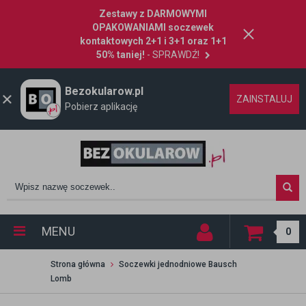
Zestawy z DARMOWYMI
OPAKOWANIAMI soczewek
kontaktowych 2+1 i 3+1 oraz 1+1
50% taniej!
- SPRAWDŹ!
Bezokularow.pl
ZAINSTALUJ
Pobierz aplikację
MENU
0
Strona główna
Soczewki jednodniowe Bausch
Lomb