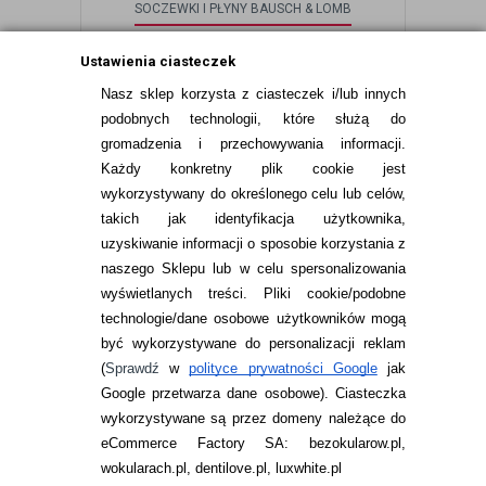
SOCZEWKI I PŁYNY BAUSCH & LOMB
BIOTRUE ONEDAY FOR PRESBYOPIA
Ustawienia ciasteczek
30 SZT.
Nasz sklep korzysta z ciasteczek i/lub innych
93,99
pln
podobnych technologii, które służą do
gromadzenia i przechowywania informacji.
Każdy konkretny plik cookie jest
wykorzystywany do określonego celu lub celów,
takich jak identyfikacja użytkownika,
uzyskiwanie informacji o sposobie korzystania z
naszego Sklepu lub w celu spersonalizowania
INFORMACJE KONTAKTOWE
wyświetlanych treści.
Pliki cookie/podobne
technologie/dane osobowe użytkowników mogą
JAK ZAMAWIAĆ?
być wykorzystywane do personalizacji reklam
ZWROTY I REKLAMACJA
(
Sprawdź
w
polityce prywatności Google
jak
Google przetwarza dane osobowe
). Ciasteczka
WARUNKI ZAKUPÓW
wykorzystywane są przez domeny należące do
eCommerce Factory SA: bezokularow.pl,
O NAS
wokularach.pl, dentilove.pl, luxwhite.pl