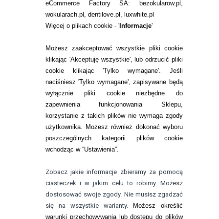
eCommerce Factory SA: bezokularow.pl,
O NAS
wokularach.pl, dentilove.pl, luxwhite.pl
RANKINGI SOCZEWEK
Więcej o plikach cookie - '
Informacje
'
SOCZEWKI KOLOROWE
Możesz zaakceptować wszystkie pliki cookie
Zwrot (odstąpienie od umowy)
klikając 'Akceptuję wszystkie', lub odrzucić pliki
cookie klikając 'Tylko wymagane'. Jeśli
ZMIEŃ USTAWIENIA ZGODY NA CIASTECZKA
naciśniesz 'Tylko wymagane', zapisywane będą
wyłącznie pliki cookie niezbędne do
KONTAKT
zapewnienia funkcjonowania Sklepu,
korzystanie z takich plików nie wymaga zgody
telefon:
22 113 44 42
użytkownika. Możesz również dokonać wyboru
poszczególnych kategorii plików cookie
telefon:
wchodząc w “Ustawienia”.
732 08 08 72
e-mail:
Zobacz jakie informacje zbieramy za pomocą
kontakt@bezokularow.pl
ciasteczek i w jakim celu to robimy. Możesz
dostosować swoje zgody. Nie musisz zgadzać
się na wszystkie warianty.
Możesz określić
warunki przechowywania lub dostępu do plików