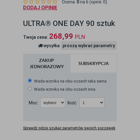
Ocena:
0
na 6 (opinii: 0)
DODAJ OPINIĘ
ULTRA® ONE DAY 90 sztuk
268,99
PLN
Twoja cena:
wysyłka
proszę wybrać parametry
ZAKUP
SUBSKRYPCJA
JEDNORAZOWY
Wada wzroku na obu oczach taka sama
Wada wzroku na obu oczach inna
Moc:
Ilość:
Sprawdź gdzie szukać parametrów swoich soczewek