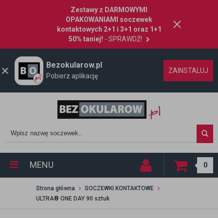
Zestawy z DARMOWYMI
OPAKOWANIAMI soczewek
kontaktowych 2+1 i 3+1 oraz 1+1
50% taniej!
- SPRAWDŹ!
Bezokularow.pl
ZAINSTALUJ
Pobierz aplikację
MENU
0
Strona główna
SOCZEWKI KONTAKTOWE
ULTRA® ONE DAY 90 sztuk