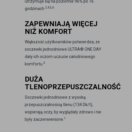
utrzymuje się na poziomie 96% po 16
2,4,5,6
godzinach.
ZAPEWNIAJĄ WIĘCEJ
NIŻ KOMFORT
Większość użytkowników potwierdza, że
soczewki jednodniowe ULTRA® ONE DAY
dały ich oczom uczucie całodniowego
3
komfortu.
DUŻA
TLENOPRZEPUSZCZALNOŚĆ
Soczewki jednodniowe z wysoką
przepuszczalnością tlenu (134 Dk/t),
wspierają oczy, by wyglądały zdrowo i nie
1
były zaczerwienione.