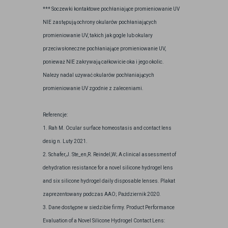
*** Soczewki kontaktowe pochłaniające promieniowanie UV
NIE zastępują ochrony okularów pochłaniających
promieniowanie UV, takich jak gogle lub okulary
przeciwsłoneczne pochłaniające promieniowanie UV,
ponieważ NIE zakrywają całkowicie oka i jego okolic.
Należy nadal używać okularów pochłaniających
promieniowanie UV zgodnie z zaleceniami.
Referencje:
1. Rah M. Ocular surface homeostasis and contact lens
desig n. Luty 2021.
2. Schafer,J. Ste_en,R. Reindel,W; A clinical assessment of
dehydration resistance for a novel silicone hydrogel lens
and six silicone hydrogel daily disposable lenses. Plakat
zaprezentowany podczas AAO; Październik 2020.
3. Dane dostępne w siedzibie firmy. Product Performance
Evaluation of a Novel Silicone Hydrogel Contact Lens: