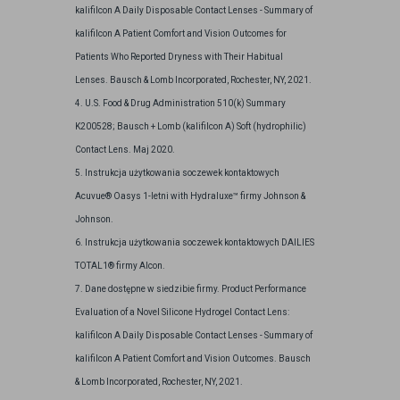
kalifilcon A Daily Disposable Contact Lenses - Summary of
kalifilcon A Patient Comfort and Vision Outcomes for
Patients Who Reported Dryness with Their Habitual
Lenses. Bausch & Lomb Incorporated, Rochester, NY, 2021.
4. U.S. Food & Drug Administration 510(k) Summary
K200528; Bausch + Lomb (kalifilcon A) Soft (hydrophilic)
Contact Lens. Maj 2020.
5. Instrukcja użytkowania soczewek kontaktowych
Acuvue® Oasys 1-letni with Hydraluxe™ firmy Johnson &
Johnson.
6. Instrukcja użytkowania soczewek kontaktowych DAILIES
TOTAL1® firmy Alcon.
7. Dane dostępne w siedzibie firmy. Product Performance
Evaluation of a Novel Silicone Hydrogel Contact Lens:
kalifilcon A Daily Disposable Contact Lenses - Summary of
kalifilcon A Patient Comfort and Vision Outcomes. Bausch
& Lomb Incorporated, Rochester, NY, 2021.