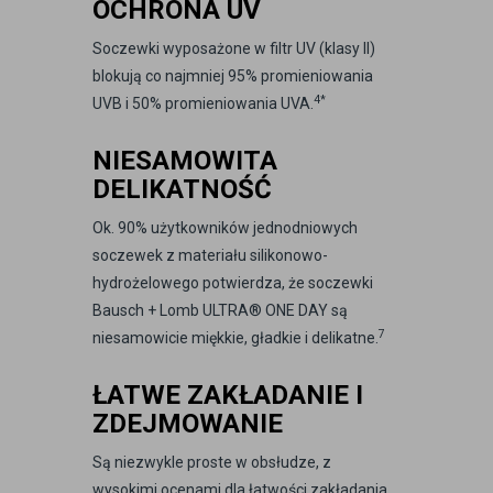
OCHRONA UV
Soczewki wyposażone w filtr UV (klasy II)
blokują co najmniej 95% promieniowania
4*
UVB i 50% promieniowania UVA.
NIESAMOWITA
DELIKATNOŚĆ
Ok. 90% użytkowników jednodniowych
soczewek z materiału silikonowo-
hydrożelowego potwierdza, że soczewki
Bausch + Lomb ULTRA® ONE DAY są
7
niesamowicie miękkie, gładkie i delikatne.
ŁATWE ZAKŁADANIE I
ZDEJMOWANIE
Są niezwykle proste w obsłudze, z
wysokimi ocenami dla łatwości zakładania