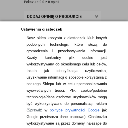
Pokazuje 0-0 z 0 opinii
DODAJ OPINIĘ O PRODUKCIE
Ustawienia ciasteczek
Nasz sklep korzysta z ciasteczek i/lub innych
podobnych technologii, które służą do
gromadzenia i przechowywania informacji.
Każdy konkretny plik cookie jest
wykorzystywany do określonego celu lub celów,
takich jak identyfikacja użytkownika,
uzyskiwanie informacji o sposobie korzystania z
naszego Sklepu lub w celu spersonalizowania
INFORMACJE KONTAKTOWE
wyświetlanych treści.
Pliki cookie/podobne
technologie/dane osobowe użytkowników mogą
JAK ZAMAWIAĆ?
być wykorzystywane do personalizacji reklam
ZWROTY I REKLAMACJA
(
Sprawdź
w
polityce prywatności Google
jak
Google przetwarza dane osobowe
). Ciasteczka
WARUNKI ZAKUPÓW
wykorzystywane są przez domeny należące do