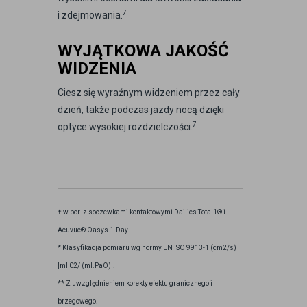
7
i zdejmowania.
WYJĄTKOWA JAKOŚĆ
WIDZENIA
Ciesz się wyraźnym widzeniem przez cały
dzień, także podczas jazdy nocą dzięki
7
optyce wysokiej rozdzielczości.
† w por. z soczewkami kontaktowymi Dailies Total1® i
Acuvue® Oasys 1-Day .
* Klasyfikacja pomiaru wg normy EN ISO 9913-1 (cm2/s)
[ml 02/ (ml.PaO)].
** Z uwzględnieniem korekty efektu granicznego i
brzegowego.