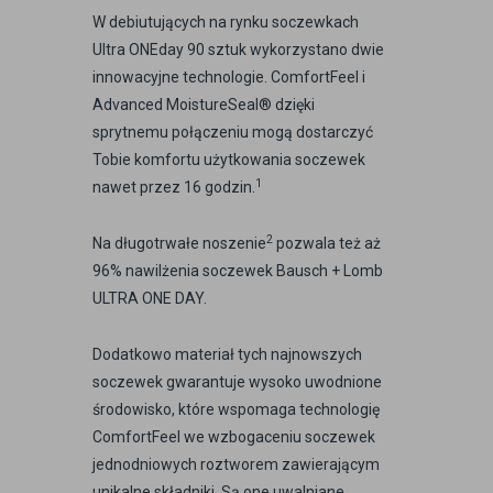
W debiutujących na rynku soczewkach
Ultra ONEday 90 sztuk wykorzystano dwie
innowacyjne technologie. ComfortFeel i
Advanced MoistureSeal® dzięki
sprytnemu połączeniu mogą dostarczyć
Tobie komfortu użytkowania soczewek
1
nawet przez 16 godzin.
2
Na długotrwałe noszenie
pozwala też aż
96% nawilżenia soczewek Bausch + Lomb
ULTRA ONE DAY.
Dodatkowo materiał tych najnowszych
soczewek gwarantuje wysoko uwodnione
środowisko, które wspomaga technologię
ComfortFeel we wzbogaceniu soczewek
jednodniowych roztworem zawierającym
unikalne składniki. Są one uwalniane