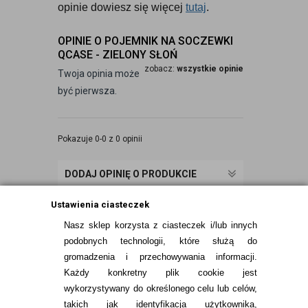
opinie dowiesz się więcej 
tutaj
.
OPINIE O POJEMNIK NA SOCZEWKI
QCASE - ZIELONY SŁOŃ
zobacz:
wszystkie opinie
Twoja opinia może
być pierwsza.
Pokazuje 0-0 z 0 opinii
DODAJ OPINIĘ O PRODUKCIE
Ustawienia ciasteczek
Nasz sklep korzysta z ciasteczek i/lub innych
podobnych technologii, które służą do
gromadzenia i przechowywania informacji.
Każdy konkretny plik cookie jest
wykorzystywany do określonego celu lub celów,
takich jak identyfikacja użytkownika,