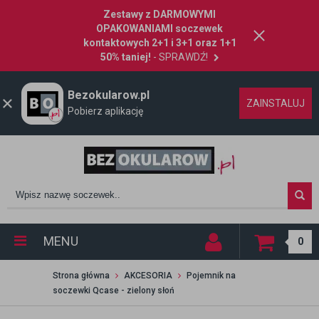
Zestawy z DARMOWYMI
OPAKOWANIAMI soczewek
kontaktowych 2+1 i 3+1 oraz 1+1
50% taniej!
- SPRAWDŹ!
Bezokularow.pl
ZAINSTALUJ
Pobierz aplikację
MENU
0
Strona główna
AKCESORIA
Pojemnik na
soczewki Qcase - zielony słoń