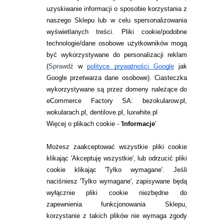
uzyskiwanie informacji o sposobie korzystania z
naszego Sklepu lub w celu spersonalizowania
INFORMACJE KONTAKTOWE
wyświetlanych treści.
Pliki cookie/podobne
technologie/dane osobowe użytkowników mogą
JAK ZAMAWIAĆ?
być wykorzystywane do personalizacji reklam
ZWROTY I REKLAMACJA
(
Sprawdź
w
polityce prywatności Google
jak
Google przetwarza dane osobowe
). Ciasteczka
WARUNKI ZAKUPÓW
wykorzystywane są przez domeny należące do
eCommerce Factory SA: bezokularow.pl,
O NAS
wokularach.pl, dentilove.pl, luxwhite.pl
RANKINGI SOCZEWEK
Więcej o plikach cookie - '
Informacje
'
SOCZEWKI KOLOROWE
Możesz zaakceptować wszystkie pliki cookie
Zwrot (odstąpienie od umowy)
klikając 'Akceptuję wszystkie', lub odrzucić pliki
cookie klikając 'Tylko wymagane'. Jeśli
ZMIEŃ USTAWIENIA ZGODY NA CIASTECZKA
naciśniesz 'Tylko wymagane', zapisywane będą
wyłącznie pliki cookie niezbędne do
KONTAKT
zapewnienia funkcjonowania Sklepu,
korzystanie z takich plików nie wymaga zgody
telefon: