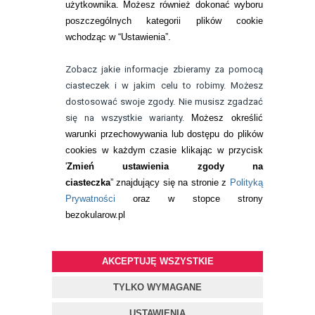
22 113 44 42
użytkownika. Możesz również dokonać wyboru
poszczególnych kategorii plików cookie
telefon:
wchodząc w “Ustawienia”.
732 08 08 72
e-mail:
Zobacz jakie informacje zbieramy za pomocą
kontakt@bezokularow.pl
ciasteczek i w jakim celu to robimy. Możesz
dostosować swoje zgody. Nie musisz zgadzać
się na wszystkie warianty.
Możesz określić
warunki przechowywania lub dostępu do plików
cookies w każdym czasie klikając w przycisk
'
Zmień ustawienia zgody na
ciasteczka
” znajdujący się na stronie z
Polityką
Prywatności
oraz w stopce strony
bezokularow.pl
AKCEPTUJĘ WSZYSTKIE
© Copyright by
BEZOKULARÓW
.PL
| soczewki kontaktowe i płyny
do soczewek
TYLKO WYMAGANE
Projekt i oprogramowanie sklepu:
ebexo
USTAWIENIA