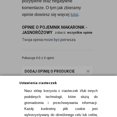
pozytywne oraz negatywne 
komentarze. O tym jak zbieramy 
opinie dowiesz się więcej 
tutaj
.
OPINIE O POJEMNIK MAKARONIK -
JASNORÓŻOWY
zobacz:
wszystkie opinie
Twoja opinia może być pierwsza.
Pokazuje 0-0 z 0 opinii
DODAJ OPINIĘ O PRODUKCIE
Ustawienia ciasteczek
Nasz sklep korzysta z ciasteczek i/lub innych
podobnych technologii, które służą do
gromadzenia i przechowywania informacji.
Każdy konkretny plik cookie jest
wykorzystywany do określonego celu lub celów,