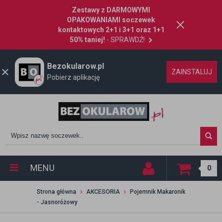
Zestawy z DARMOWYMI
OPAKOWANIAMI soczewek
kontaktowych 2+1 i 3+1 oraz 1+1
50% taniej!
- SPRAWDŹ!
Bezokularow.pl
ZAINSTALUJ
Pobierz aplikację
MENU
0
Strona główna
AKCESORIA
Pojemnik Makaronik
- Jasnoróżowy