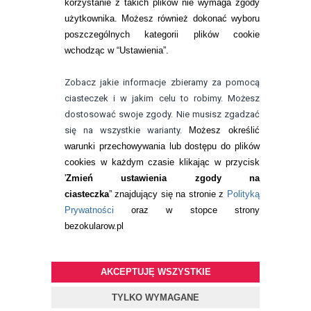
korzystanie z takich plików nie wymaga zgody
telefon:
22 113 44 42
użytkownika. Możesz również dokonać wyboru
poszczególnych kategorii plików cookie
telefon:
wchodząc w “Ustawienia”.
732 08 08 72
e-mail:
Zobacz jakie informacje zbieramy za pomocą
kontakt@bezokularow.pl
ciasteczek i w jakim celu to robimy. Możesz
dostosować swoje zgody. Nie musisz zgadzać
się na wszystkie warianty.
Możesz określić
warunki przechowywania lub dostępu do plików
cookies w każdym czasie klikając w przycisk
'
Zmień ustawienia zgody na
ciasteczka
” znajdujący się na stronie z
Polityką
Prywatności
oraz w stopce strony
bezokularow.pl
AKCEPTUJĘ WSZYSTKIE
© Copyright by
BEZOKULARÓW
.PL
| soczewki kontaktowe i płyny
do soczewek
TYLKO WYMAGANE