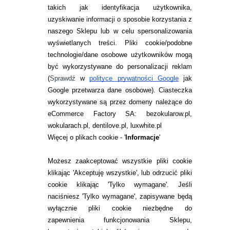
takich jak identyfikacja użytkownika,
uzyskiwanie informacji o sposobie korzystania z
naszego Sklepu lub w celu spersonalizowania
INFORMACJE KONTAKTOWE
wyświetlanych treści.
Pliki cookie/podobne
technologie/dane osobowe użytkowników mogą
JAK ZAMAWIAĆ?
być wykorzystywane do personalizacji reklam
ZWROTY I REKLAMACJA
(
Sprawdź
w
polityce prywatności Google
jak
Google przetwarza dane osobowe
). Ciasteczka
WARUNKI ZAKUPÓW
wykorzystywane są przez domeny należące do
eCommerce Factory SA: bezokularow.pl,
O NAS
wokularach.pl, dentilove.pl, luxwhite.pl
RANKINGI SOCZEWEK
Więcej o plikach cookie - '
Informacje
'
SOCZEWKI KOLOROWE
Możesz zaakceptować wszystkie pliki cookie
Zwrot (odstąpienie od umowy)
klikając 'Akceptuję wszystkie', lub odrzucić pliki
cookie klikając 'Tylko wymagane'. Jeśli
ZMIEŃ USTAWIENIA ZGODY NA CIASTECZKA
naciśniesz 'Tylko wymagane', zapisywane będą
wyłącznie pliki cookie niezbędne do
KONTAKT
zapewnienia funkcjonowania Sklepu,