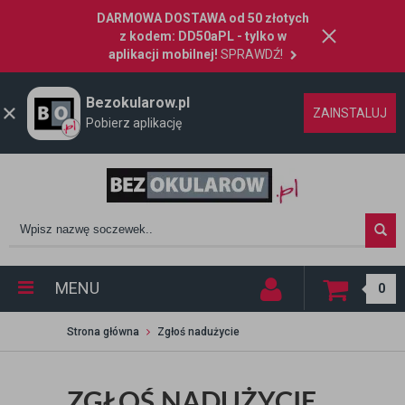
DARMOWA DOSTAWA od 50 złotych
z kodem: DD50aPL - tylko w
aplikacji mobilnej!
SPRAWDŹ!
Bezokularow.pl
ZAINSTALUJ
Pobierz aplikację
MENU
0
Strona główna
Zgłoś nadużycie
ZGŁOŚ NADUŻYCIE