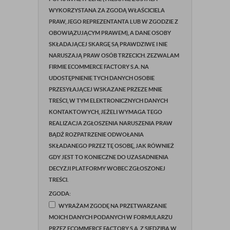
WYKORZYSTANA ZA ZGODĄ WŁAŚCICIELA
PRAW, JEGO REPREZENTANTA LUB W ZGODZIE Z
OBOWIĄZUJĄCYM PRAWEM), A DANE OSOBY
SKŁADAJĄCEJ SKARGĘ SĄ PRAWDZIWE I NIE
NARUSZAJĄ PRAW OSÓB TRZECICH. ZEZWALAM
FIRMIE ECOMMERCE FACTORY S.A. NA
UDOSTĘPNIENIE TYCH DANYCH OSOBIE
PRZESYŁAJĄCEJ WSKAZANE PRZEZE MNIE
TREŚCI, W TYM ELEKTRONICZNYCH DANYCH
KONTAKTOWYCH, JEŻELI WYMAGA TEGO
REALIZACJA ZGŁOSZENIA NARUSZENIA PRAW
BĄDŹ ROZPATRZENIE ODWOŁANIA
SKŁADANEGO PRZEZ TĘ OSOBĘ, JAK RÓWNIEŻ
GDY JEST TO KONIECZNE DO UZASADNIENIA
DECYZJI PLATFORMY WOBEC ZGŁOSZONEJ
TREŚCI.
ZGODA:
WYRAŻAM ZGODĘ NA PRZETWARZANIE
MOICH DANYCH PODANYCH W FORMULARZU
PRZEZ ECOMMERCE FACTORY S.A. Z SIEDZIBĄ W