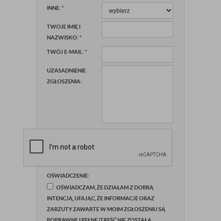
INNE:
*
TWOJE IMIĘ I
NAZWISKO:
*
TWÓJ E-MAIL:
*
UZASADNIENIE
ZGŁOSZENIA:
OŚWIADCZENIE:
OŚWIADCZAM, ŻE DZIAŁAM Z DOBRĄ
INTENCJĄ, UFAJĄC, ŻE INFORMACJE ORAZ
ZARZUTY ZAWARTE W MOIM ZGŁOSZENIU SĄ
POPRAWNE I PEŁNE (TREŚĆ NIE ZOSTAŁA