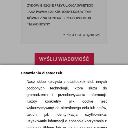
ŻYDOWIE (62-241) PRZY UL. OJCA ŚWIĘTEGO
JANA PAWŁA II 21, KRS: 0000413308, W TYM
RÓWNIEŻ NA KONTAKT E-MAILOWY I/LUB
TELEFONICZNY.
*
POLA OBOWIĄZKOWE
WYŚLIJ WIADOMOŚĆ
Ustawienia ciasteczek
Nasz sklep korzysta z ciasteczek i/lub innych
podobnych technologii, które służą do
gromadzenia i przechowywania informacji.
Każdy konkretny plik cookie jest
wykorzystywany do określonego celu lub celów,
takich jak identyfikacja użytkownika,
uzyskiwanie informacji o sposobie korzystania z
naszego Sklepu lub w celu spersonalizowania