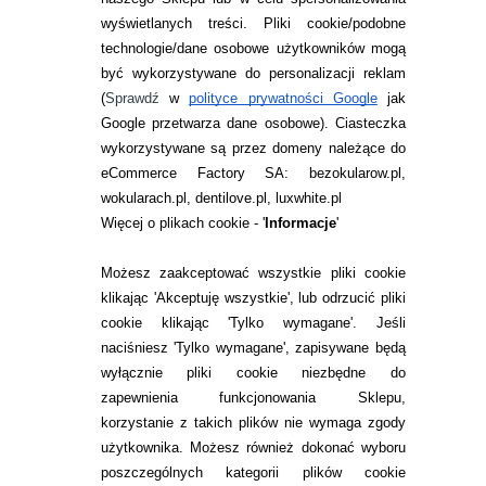
INFORMACJE KONTAKTOWE
wyświetlanych treści.
Pliki cookie/podobne
technologie/dane osobowe użytkowników mogą
JAK ZAMAWIAĆ?
być wykorzystywane do personalizacji reklam
ZWROTY I REKLAMACJA
(
Sprawdź
w
polityce prywatności Google
jak
Google przetwarza dane osobowe
). Ciasteczka
WARUNKI ZAKUPÓW
wykorzystywane są przez domeny należące do
eCommerce Factory SA: bezokularow.pl,
O NAS
wokularach.pl, dentilove.pl, luxwhite.pl
RANKINGI SOCZEWEK
Więcej o plikach cookie - '
Informacje
'
SOCZEWKI KOLOROWE
Możesz zaakceptować wszystkie pliki cookie
Zwrot (odstąpienie od umowy)
klikając 'Akceptuję wszystkie', lub odrzucić pliki
cookie klikając 'Tylko wymagane'. Jeśli
ZMIEŃ USTAWIENIA ZGODY NA CIASTECZKA
naciśniesz 'Tylko wymagane', zapisywane będą
wyłącznie pliki cookie niezbędne do
KONTAKT
zapewnienia funkcjonowania Sklepu,
korzystanie z takich plików nie wymaga zgody
telefon:
22 113 44 42
użytkownika. Możesz również dokonać wyboru
poszczególnych kategorii plików cookie
telefon: