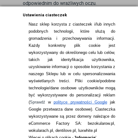
odpowiednim do wrażliwych oczu.
Płyn dostępny jest w pojemności: 120 ml i
Ustawienia ciasteczek
360 ml, należy zużyć go po 90. dniach od
otwarcia.
Nasz sklep korzysta z ciasteczek i/lub innych
podobnych technologii, które służą do
gromadzenia i przechowywania informacji.
Każdy konkretny plik cookie jest
wykorzystywany do określonego celu lub celów,
takich jak identyfikacja użytkownika,
uzyskiwanie informacji o sposobie korzystania z
naszego Sklepu lub w celu spersonalizowania
INFORMACJE KONTAKTOWE
wyświetlanych treści.
Pliki cookie/podobne
technologie/dane osobowe użytkowników mogą
JAK ZAMAWIAĆ?
być wykorzystywane do personalizacji reklam
ZWROTY I REKLAMACJA
(
Sprawdź
w
polityce prywatności Google
jak
Google przetwarza dane osobowe
). Ciasteczka
WARUNKI ZAKUPÓW
wykorzystywane są przez domeny należące do
eCommerce Factory SA: bezokularow.pl,
O NAS
wokularach.pl, dentilove.pl, luxwhite.pl
RANKINGI SOCZEWEK
Więcej o plikach cookie - '
Informacje
'