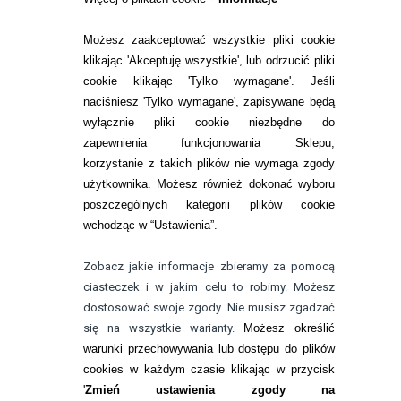
SOCZEWKI KOLOROWE
Możesz zaakceptować wszystkie pliki cookie
Zwrot (odstąpienie od umowy)
klikając 'Akceptuję wszystkie', lub odrzucić pliki
cookie klikając 'Tylko wymagane'. Jeśli
ZMIEŃ USTAWIENIA ZGODY NA CIASTECZKA
naciśniesz 'Tylko wymagane', zapisywane będą
wyłącznie pliki cookie niezbędne do
KONTAKT
zapewnienia funkcjonowania Sklepu,
korzystanie z takich plików nie wymaga zgody
telefon:
22 113 44 42
użytkownika. Możesz również dokonać wyboru
poszczególnych kategorii plików cookie
telefon:
wchodząc w “Ustawienia”.
732 08 08 72
e-mail:
Zobacz jakie informacje zbieramy za pomocą
kontakt@bezokularow.pl
ciasteczek i w jakim celu to robimy. Możesz
dostosować swoje zgody. Nie musisz zgadzać
się na wszystkie warianty.
Możesz określić
warunki przechowywania lub dostępu do plików
cookies w każdym czasie klikając w przycisk
'
Zmień ustawienia zgody na