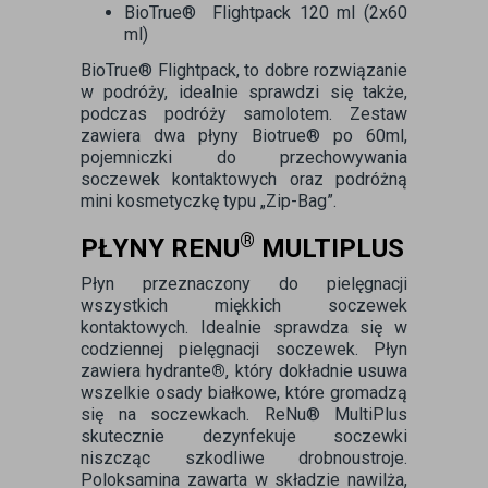
BioTrue® Flightpack 120 ml (2x60
ml)
BioTrue® Flightpack, to dobre rozwiązanie
w podróży, idealnie sprawdzi się także,
podczas podróży samolotem. Zestaw
zawiera dwa płyny Biotrue® po 60ml,
pojemniczki do przechowywania
soczewek kontaktowych oraz podróżną
mini kosmetyczkę typu „Zip-Bag”.
®
PŁYNY RENU
MULTIPLUS
Płyn przeznaczony do pielęgnacji
wszystkich miękkich soczewek
kontaktowych. Idealnie sprawdza się w
codziennej pielęgnacji soczewek. Płyn
zawiera hydrante
®
, który dokładnie usuwa
wszelkie osady białkowe, które gromadzą
się na soczewkach. ReNu® MultiPlus
skutecznie dezynfekuje soczewki
niszcząc szkodliwe drobnoustroje.
Poloksamina zawarta w składzie nawilża,