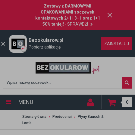
Zestawy z DARMOWYMI
OPAKOWANIAMI soczewek
kontaktowych 2+1 i 3+1 oraz 1+1
50% taniej!
- SPRAWDŹ!
Bezokularow.pl
ZAINSTALUJ
Pobierz aplikację
MENU
0
Strona główna
Producenci
Płyny Bausch &
Lomb