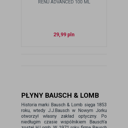
RENU ADVANCED 100 ML
29,99
pln
PŁYNY BAUSCH & LOMB
Historia marki Bausch & Lomb sięga 1853
roku, wtedy J.J.Bausch w Nowym Jorku
otworzył własny zakład optyczny. Po
niedługim czasie wspólnikiem Bausch’a
został H.Lomb. W 1971 roku firma Bausch