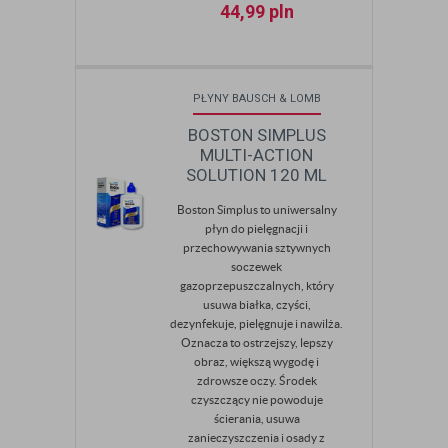
44,99
pln
PŁYNY BAUSCH & LOMB
BOSTON SIMPLUS
MULTI-ACTION
SOLUTION 120 ML
Boston Simplus to uniwersalny
płyn do pielęgnacji i
przechowywania sztywnych
soczewek
gazoprzepuszczalnych, który
usuwa białka, czyści,
dezynfekuje, pielęgnuje i nawilża.
Oznacza to ostrzejszy, lepszy
obraz, większą wygodę i
zdrowsze oczy. Środek
czyszczący nie powoduje
ścierania, usuwa
zanieczyszczenia i osady z