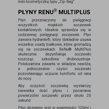
mini kosmetyczkę typu „Zip-Bag”.
®
PŁYNY RENU
MULTIPLUS
Płyn przeznaczony do pielęgnacji
wszystkich miękkich soczewek
kontaktowych. Idealnie sprawdza się w
codziennej pielęgnacji soczewek. Płyn
zawiera hydrante
®
, który dokładnie usuwa
wszelkie osady białkowe, które gromadzą
się na soczewkach. ReNu® MultiPlus
skutecznie dezynfekuje soczewki
niszcząc szkodliwe drobnoustroje.
Poloksamina zawarta w składzie nawilża,
a jednocześnie czyści soczewki
pozostawiając uczucie komfortu od rana
do nocy.
Aby oczyścić soczewkę wystarczy
niewielka ilość płynu i pocieranie
powierzchni soczewki przez około 20
sekund.
Płyn dostępny jest w pojemności 120ml i