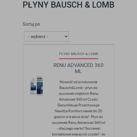
PŁYNY BAUSCH & LOMB
Sortuj po:
PŁYNY BAUSCH & LOMB
RENU ADVANCED 360
ML
Nowość od producenta
Bausch&Lomb - płyn do
soczewek miękkich Renu
Advanced 360 ml Czyści
Dezynfekuje Przechowuje
Nawilża Komfort nawet do 20
godzin w trakcie dnia! Płyn do
soczewek Renu Advanced 360 ml
- dlaczego warto? Soczewki
kontaktowe więcej niż czyste? - to