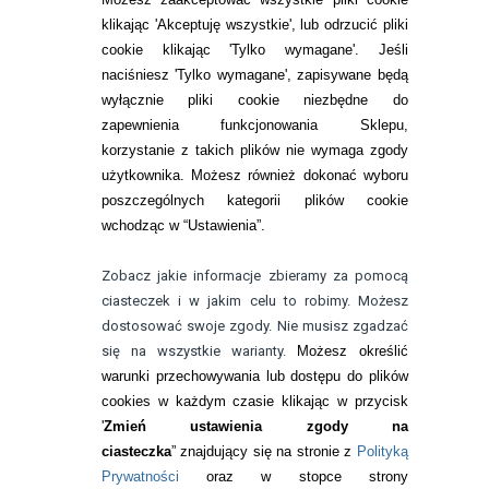
telefon:
klikając 'Akceptuję wszystkie', lub odrzucić pliki
22 113 44 42
cookie klikając 'Tylko wymagane'. Jeśli
telefon:
naciśniesz 'Tylko wymagane', zapisywane będą
732 08 08 72
wyłącznie pliki cookie niezbędne do
e-mail:
zapewnienia funkcjonowania Sklepu,
kontakt@bezokularow.pl
korzystanie z takich plików nie wymaga zgody
użytkownika. Możesz również dokonać wyboru
poszczególnych kategorii plików cookie
wchodząc w “Ustawienia”.
Zobacz jakie informacje zbieramy za pomocą
ciasteczek i w jakim celu to robimy. Możesz
dostosować swoje zgody. Nie musisz zgadzać
się na wszystkie warianty.
Możesz określić
warunki przechowywania lub dostępu do plików
cookies w każdym czasie klikając w przycisk
'
Zmień ustawienia zgody na
© Copyright by
BEZOKULARÓW
.PL
| soczewki kontaktowe i płyny
ciasteczka
” znajdujący się na stronie z
Polityką
do soczewek
Prywatności
oraz w stopce strony