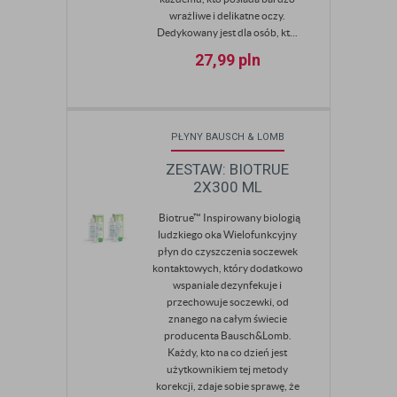
wrażliwe i delikatne oczy.
Dedykowany jest dla osób, kt...
27,99
pln
PŁYNY BAUSCH & LOMB
ZESTAW: BIOTRUE
2X300 ML
Biotrue™ Inspirowany biologią
ludzkiego oka Wielofunkcyjny
płyn do czyszczenia soczewek
kontaktowych, który dodatkowo
wspaniale dezynfekuje i
przechowuje soczewki, od
znanego na całym świecie
producenta Bausch&Lomb.
Każdy, kto na co dzień jest
użytkownikiem tej metody
korekcji, zdaje sobie sprawę, że