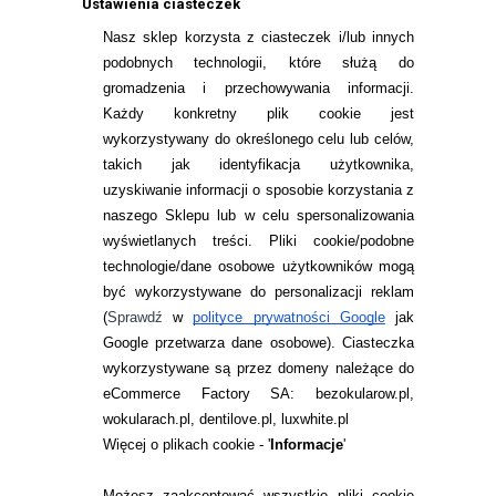
Ustawienia ciasteczek
Nasz sklep korzysta z ciasteczek i/lub innych
podobnych technologii, które służą do
INFORMACJE KONTAKTOWE
gromadzenia i przechowywania informacji.
Każdy konkretny plik cookie jest
JAK ZAMAWIAĆ?
wykorzystywany do określonego celu lub celów,
takich jak identyfikacja użytkownika,
ZWROTY I REKLAMACJA
uzyskiwanie informacji o sposobie korzystania z
WARUNKI ZAKUPÓW
naszego Sklepu lub w celu spersonalizowania
wyświetlanych treści.
Pliki cookie/podobne
O NAS
technologie/dane osobowe użytkowników mogą
być wykorzystywane do personalizacji reklam
RANKINGI SOCZEWEK
(
Sprawdź
w
polityce prywatności Google
jak
SOCZEWKI KOLOROWE
Google przetwarza dane osobowe
). Ciasteczka
wykorzystywane są przez domeny należące do
Zwrot (odstąpienie od umowy)
eCommerce Factory SA: bezokularow.pl,
ZMIEŃ USTAWIENIA ZGODY NA CIASTECZKA
wokularach.pl, dentilove.pl, luxwhite.pl
Więcej o plikach cookie - '
Informacje
'
KONTAKT
Możesz zaakceptować wszystkie pliki cookie