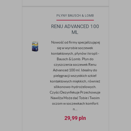
PŁYNY BAUSCH & LOMB
RENU ADVANCED 100
ML
Nowość od firmy specjalizującej
się w wyrobie soczewek
kontaktowych, płynów i kropli -
Bausch & Lomb. Płyn do
czyszczenia soczewek Renu
Advanced 100 ml. Idealny do
pielęgnacji wszystkich szkieł
kontaktowych miękkich, również
silikonowo-hydrożelowych.
Czyści Dezynfekuje Przechowuje
Nawilża Może dać Tobie i Twoim
oczom w soczewkach komfort
n...
29,99
pln