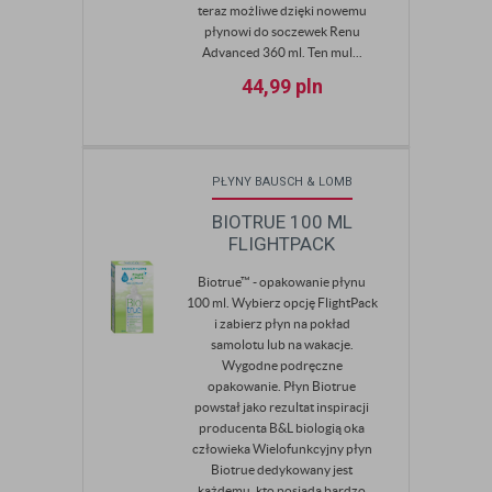
teraz możliwe dzięki nowemu
płynowi do soczewek Renu
Advanced 360 ml. Ten mul...
44,99
pln
PŁYNY BAUSCH & LOMB
BIOTRUE 100 ML
FLIGHTPACK
Biotrue™ - opakowanie płynu
100 ml. Wybierz opcję FlightPack
i zabierz płyn na pokład
samolotu lub na wakacje.
Wygodne podręczne
opakowanie. Płyn Biotrue
powstał jako rezultat inspiracji
producenta B&L biologią oka
człowieka Wielofunkcyjny płyn
Biotrue dedykowany jest
każdemu, kto posiada bardzo