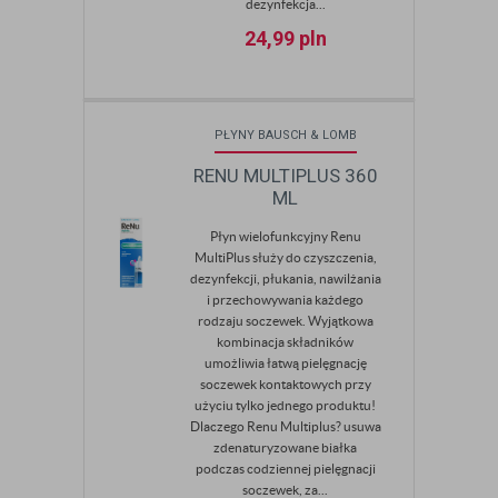
dezynfekcja...
24,99
pln
PŁYNY BAUSCH & LOMB
RENU MULTIPLUS 360
ML
Płyn wielofunkcyjny Renu
MultiPlus służy do czyszczenia,
dezynfekcji, płukania, nawilżania
i przechowywania każdego
rodzaju soczewek. Wyjątkowa
kombinacja składników
umożliwia łatwą pielęgnację
soczewek kontaktowych przy
użyciu tylko jednego produktu!
Dlaczego Renu Multiplus? usuwa
zdenaturyzowane białka
podczas codziennej pielęgnacji
soczewek, za...