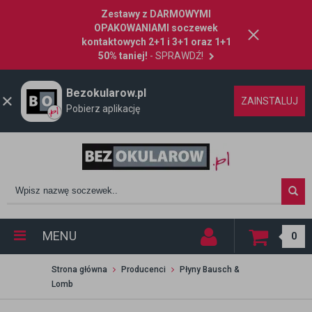
Zestawy z DARMOWYMI
OPAKOWANIAMI soczewek
kontaktowych 2+1 i 3+1 oraz 1+1
50% taniej!
- SPRAWDŹ!
Bezokularow.pl
ZAINSTALUJ
Pobierz aplikację
MENU
0
Strona główna
Producenci
Płyny Bausch &
Lomb