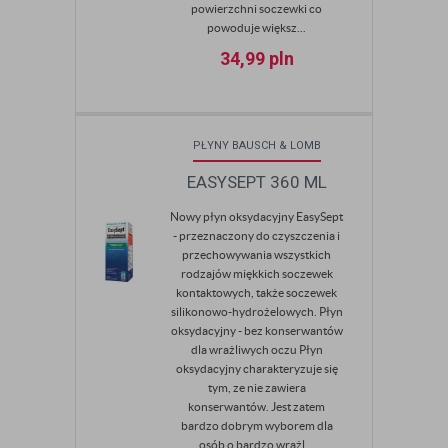
powierzchni soczewki co
powoduje większ...
34,99
pln
PŁYNY BAUSCH & LOMB
EASYSEPT 360 ML
Nowy płyn oksydacyjny EasySept
- przeznaczony do czyszczenia i
przechowywania wszystkich
rodzajów miękkich soczewek
kontaktowych, także soczewek
silikonowo-hydrożelowych. Płyn
oksydacyjny - bez konserwantów
dla wrażliwych oczu Płyn
oksydacyjny charakteryzuje się
tym, ze nie zawiera
konserwantów. Jest zatem
bardzo dobrym wyborem dla
osób o bardzo wrażl...