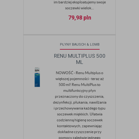
im bardziej eksploatujemy swoje
soczewki wielok...
79,98
pln
PŁYNY BAUSCH & LOMB
RENU MULTIPLUS 500
ML
NOWOŚĆ - Renu Multiplus o
większej pojemności - teraz aż
500 ml! Renu MultiPlus to
multifunkcyjny płyn
przeznaczony do czyszczenia,
dezynfekcji, płukania, nawilżania
i przechowywania każdego typu
soczewek miękkich. Ułatwia
codzienną higienę soczewek
kontaktowych, zapewniając
dokładne czyszczenie przy
pomocy zaledwie jednego