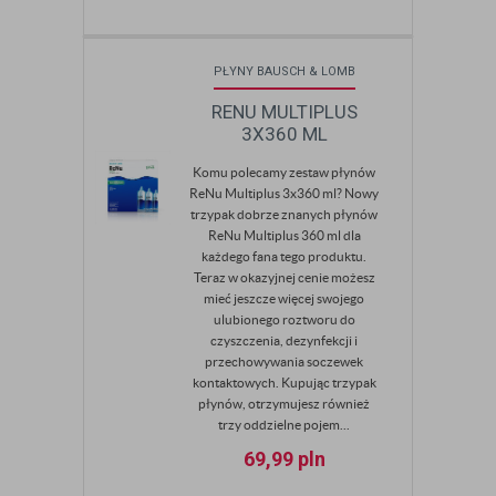
PŁYNY BAUSCH & LOMB
RENU MULTIPLUS
3X360 ML
Komu polecamy zestaw płynów
ReNu Multiplus 3x360 ml? Nowy
trzypak dobrze znanych płynów
ReNu Multiplus 360 ml dla
każdego fana tego produktu.
Teraz w okazyjnej cenie możesz
mieć jeszcze więcej swojego
ulubionego roztworu do
czyszczenia, dezynfekcji i
przechowywania soczewek
kontaktowych. Kupując trzypak
płynów, otrzymujesz również
trzy oddzielne pojem...
69,99
pln