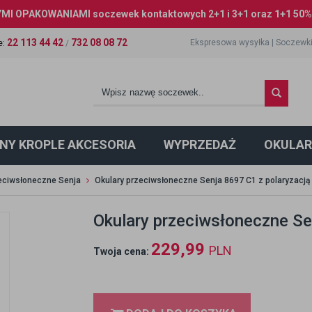
I OPAKOWANIAMI soczewek kontaktowych 2+1 i 3+1 oraz 1+1 50% 
22 113 44 42
732 08 08 72
Ekspresowa wysyłka
|
Soczewki
e
:
/
NY KROPLE AKCESORIA
WYPRZEDAŻ
OKULAR
zeciwsłoneczne Senja
Okulary przeciwsłoneczne Senja 8697 C1 z polaryzacją
Okulary przeciwsłoneczne Se
229,99
PLN
Twoja cena: