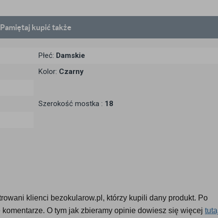
Pamiętaj
kupić także
Płeć:
Damskie
Kolor:
Czarny
Szerokość mostka :
18
owani klienci bezokularow.pl, którzy kupili dany produkt. Po 
komentarze. O tym jak zbieramy opinie dowiesz się więcej 
tuta