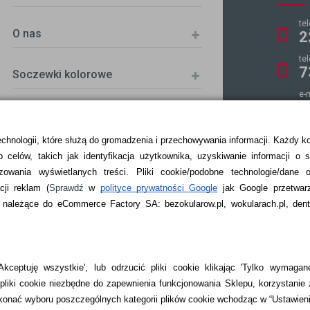
te
O nas
2
te
7
Soczewki kolorowe
e-
k
echnologii, które służą do gromadzenia i przechowywania informacji. Każdy k
 celów, takich jak identyfikacja użytkownika, uzyskiwanie informacji o 
ZKA
zowania wyświetlanych treści.
Pliki cookie/podobne technologie/dane 
ji reklam
(
Sprawdź
w
polityce prywatności Google
jak Google przetwar
ależące do eCommerce Factory SA: bezokularow.pl, wokularach.pl, denti
kceptuję wszystkie', lub odrzucić pliki cookie klikając 'Tylko wymagane
liki cookie niezbędne do zapewnienia funkcjonowania Sklepu, korzystanie 
onać wyboru poszczególnych kategorii plików cookie wchodząc w “Ustawien