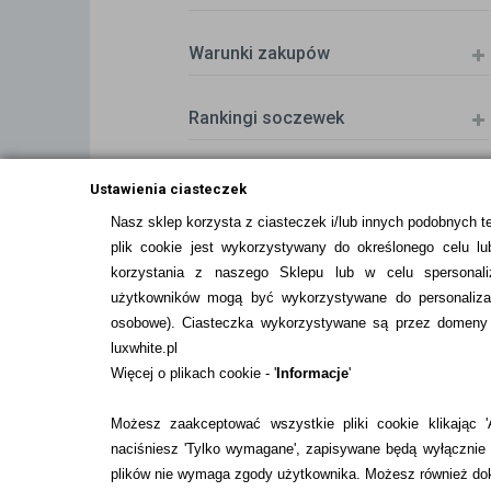
Warunki zakupów
Rankingi soczewek
Zwrot (odstąpienie od umowy)
Ustawienia ciasteczek
Nasz sklep korzysta z ciasteczek i/lub innych podobnych t
plik cookie jest wykorzystywany do określonego celu lub
ZMIEŃ USTAWIENIA ZGODY NA CIASTEC
korzystania z naszego Sklepu lub w celu spersonali
użytkowników mogą być wykorzystywane do personalizac
osobowe
). Ciasteczka wykorzystywane są przez domeny n
luxwhite.pl
Więcej o plikach cookie - '
Informacje
'
Możesz zaakceptować wszystkie pliki cookie klikając 'A
naciśniesz 'Tylko wymagane', zapisywane będą wyłącznie p
plików nie wymaga zgody użytkownika. Możesz również dok
Pobierz z
Pobierz z