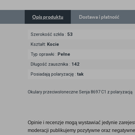
Opis
produktu
Dostawa
i płatność
Szerokość szkła :
53
Kształt:
Kocie
Typ oprawki :
Pełne
Długość zausznika :
142
Posiadają polaryzację :
tak
Okulary przeciwsłoneczne Senja 8697 C1 z polaryzacją
Opinie i recenzje mogą wystawiać jedynie zarejestr
moderacji publikujemy pozytywne oraz negatywne 