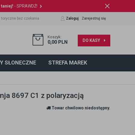
taniej!
- SPRAWDŹ!
 toryczne bez czekania
Zaloguj
Zarejestruj się
Koszyk:
DO KASY
0,00
PLN
Y SŁONECZNE
STREFA MAREK
nja 8697 C1 z polaryzacją
Towar chwilowo niedostępny.