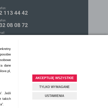
lefon:
2 113 44 42
lefon:
32 08 08 72
mail:
ontakt@bezokularow.pl
onkretny
sposobie
osobowe
za dane
love.pl,
AKCEPTUJĘ WSZYSTKIE
TYLKO WYMAGANE
'. Jeśli
USTAWIENIA
z takich
ia”.