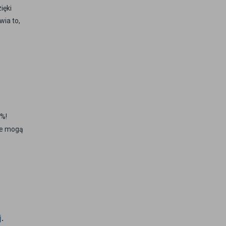
ięki
wia to,
0%!
ale mogą
j
.