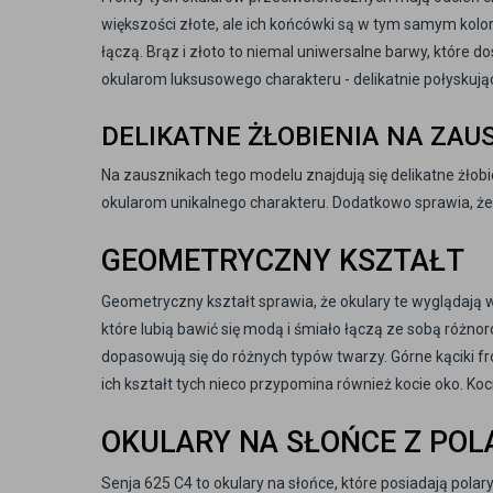
większości złote, ale ich końcówki są w tym samym kolor
łączą. Brąz i złoto to niemal uniwersalne barwy, które 
okularom luksusowego charakteru - delikatnie połyskując
DELIKATNE ŻŁOBIENIA NA ZAU
Na zausznikach tego modelu znajdują się delikatne żłobie
okularom unikalnego charakteru. Dodatkowo sprawia, ż
GEOMETRYCZNY KSZTAŁT
Geometryczny kształt sprawia, że okulary te wyglądają 
które lubią bawić się modą i śmiało łączą ze sobą różnor
dopasowują się do różnych typów twarzy. Górne kąciki fr
ich kształt tych nieco przypomina również kocie oko. Koc
OKULARY NA SŁOŃCE Z PO
Senja 625 C4 to okulary na słońce, które posiadają polar