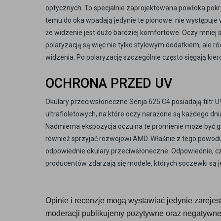
optycznych. To specjalnie zaprojektowana powłoka pokry
temu do oka wpadają jedynie te pionowe: nie występuje wi
że widzenie jest dużo bardziej komfortowe. Oczy mniej si
polaryzacją są więc nie tylko stylowym dodatkiem, ale r
widzenia. Po polaryzację szczególnie często sięgają kier
OCHRONA PRZED UV
Okulary przeciwsłoneczne Senja 625 C4 posiadają filtr U
ultrafioletowych, na które oczy narażone są każdego dnia
Nadmierna ekspozycja oczu na te promienie może być gro
również sprzyjać rozwojowi AMD. Właśnie z tego powodu
odpowiednie okulary przeciwsłoneczne. Odpowiednie, czy
producentów zdarzają się modele, których soczewki są j
Opinie i recenzje mogą wystawiać jedynie zarejestr
moderacji publikujemy pozytywne oraz negatywne 