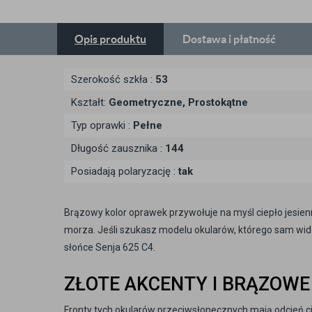
Opis
produktu
Dostawa
i płatność
Szerokość szkła :
53
Kształt:
Geometryczne, Prostokątne
Typ oprawki :
Pełne
Długość zausznika :
144
Posiadają polaryzację :
tak
Brązowy kolor oprawek przywołuje na myśl ciepło jesienn
morza. Jeśli szukasz modelu okularów, którego sam wid
słońce Senja 625 C4.
ZŁOTE AKCENTY I BRĄZOWE
Fronty tych okularów przeciwsłonecznych mają odcień c