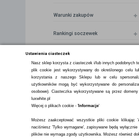
Warunki zakupów
Rankingi soczewek
Zwrot (odstąpienie od umowy)
Ustawienia ciasteczek
Nasz sklep korzysta z ciasteczek i/lub innych podobnych t
plik cookie jest wykorzystywany do określonego celu lub
ZMIEŃ USTAWIENIA ZGODY NA CIASTEC
korzystania z naszego Sklepu lub w celu spersonali
użytkowników mogą być wykorzystywane do personalizac
osobowe
). Ciasteczka wykorzystywane są przez domeny n
luxwhite.pl
Więcej o plikach cookie - '
Informacje
'
Możesz zaakceptować wszystkie pliki cookie klikając 'A
naciśniesz 'Tylko wymagane', zapisywane będą wyłącznie p
plików nie wymaga zgody użytkownika. Możesz również dok
Pobierz z
Pobierz z