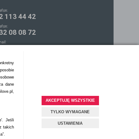
lefon:
2 113 44 42
lefon:
32 08 08 72
mail:
ontakt@bezokularow.pl
onkretny
sposobie
osobowe
za dane
love.pl,
AKCEPTUJĘ WSZYSTKIE
TYLKO WYMAGANE
'. Jeśli
USTAWIENIA
z takich
ia”.