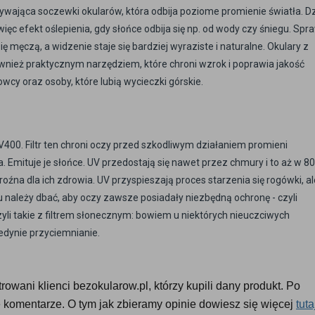
wająca soczewki okularów, która odbija poziome promienie światła. Dz
ęc efekt oślepienia, gdy słońce odbija się np. od wody czy śniegu. Spra
ę męczą, a widzenie staje się bardziej wyraziste i naturalne. Okulary z
ównież praktycznym narzędziem, które chroni wzrok i poprawia jakość
owcy oraz osoby, które lubią wycieczki górskie.
V400. Filtr ten chroni oczy przed szkodliwym działaniem promieni
. Emituje je słońce. UV przedostają się nawet przez chmury i to aż w 8
źna dla ich zdrowia. UV przyspieszają proces starzenia się rogówki, 
 należy dbać, aby oczy zawsze posiadały niezbędną ochronę - czyli
li takie z filtrem słonecznym: bowiem u niektórych nieuczciwych
edynie przyciemnianie.
owani klienci bezokularow.pl, którzy kupili dany produkt. Po 
komentarze. O tym jak zbieramy opinie dowiesz się więcej 
tuta