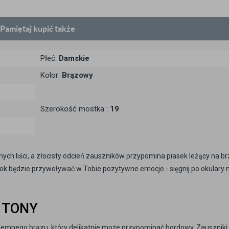
Pamiętaj
kupić także
Płeć:
Damskie
Kolor:
Brązowy
Szerokość mostka :
19
ych liści, a złocisty odcień zauszników przypomina piasek leżący na b
ok będzie przywoływać w Tobie pozytywne emocje - sięgnij po okulary 
 TONY
iemnego brązu, który delikatnie może przypominać bordowy. Zauszniki