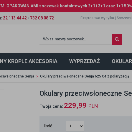
I OPAKOWANIAMI soczewek kontaktowych 2+1 i 3+1 oraz 1+1 50% 
22 113 44 42
732 08 08 72
Ekspresowa wysyłka
|
Soczewki
e
:
/
NY KROPLE AKCESORIA
WYPRZEDAŻ
OKULAR
zeciwsłoneczne Senja
Okulary przeciwsłoneczne Senja 625 C4 z polaryzacją
Okulary przeciwsłoneczne Se
229,99
PLN
Twoja cena:
Ilość