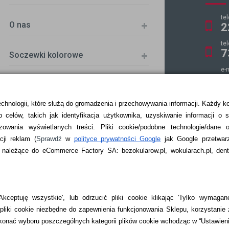
te
O nas
2
te
7
Soczewki kolorowe
e-
k
echnologii, które służą do gromadzenia i przechowywania informacji. Każdy k
 celów, takich jak identyfikacja użytkownika, uzyskiwanie informacji o 
ZKA
zowania wyświetlanych treści.
Pliki cookie/podobne technologie/dane 
ji reklam
(
Sprawdź
w
polityce prywatności Google
jak Google przetwar
ależące do eCommerce Factory SA: bezokularow.pl, wokularach.pl, denti
kceptuję wszystkie', lub odrzucić pliki cookie klikając 'Tylko wymagane
liki cookie niezbędne do zapewnienia funkcjonowania Sklepu, korzystanie 
onać wyboru poszczególnych kategorii plików cookie wchodząc w “Ustawien