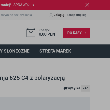
taniej!
- SPRAWDŹ!
 toryczne bez czekania
Zaloguj
Zarejestruj się
Koszyk:
DO KASY
0,00
PLN
Y SŁONECZNE
STREFA MAREK
nja 625 C4 z polaryzacją
wysyłka
24h