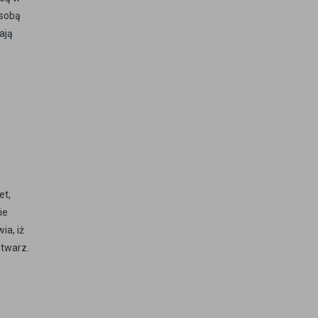
 sobą
ają
et,
ie
ia, iż
 twarz.