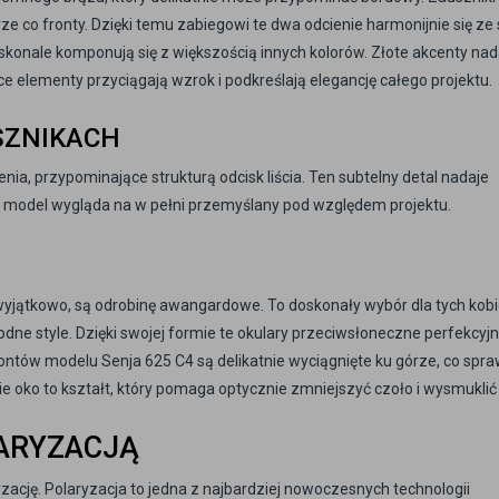
ze co fronty. Dzięki temu zabiegowi te dwa odcienie harmonijnie się ze
doskonale komponują się z większością innych kolorów. Złote akcenty nad
e elementy przyciągają wzrok i podkreślają elegancję całego projektu.
SZNIKACH
nia, przypominające strukturą odcisk liścia. Ten subtelny detal nadaje
e model wygląda na w pełni przemyślany pod względem projektu.
wyjątkowo, są odrobinę awangardowe. To doskonały wybór dla tych kobi
odne style. Dzięki swojej formie te okulary przeciwsłoneczne perfekcyjn
ontów modelu Senja 625 C4 są delikatnie wyciągnięte ku górze, co spraw
ie oko to kształt, który pomaga optycznie zmniejszyć czoło i wysmuklić
LARYZACJĄ
yzację. Polaryzacja to jedna z najbardziej nowoczesnych technologii