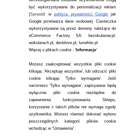
JAK ZAMAWIAĆ?
być wykorzystywane do personalizacji reklam
ZWROTY I REKLAMACJA
(
Sprawdź
w
polityce prywatności Google
jak
Google przetwarza dane osobowe
). Ciasteczka
WARUNKI ZAKUPÓW
wykorzystywane są przez domeny należące do
eCommerce Factory SA: bezokularow.pl,
O NAS
wokularach.pl, dentilove.pl, luxwhite.pl
RANKINGI SOCZEWEK
Więcej o plikach cookie - '
Informacje
'
SOCZEWKI KOLOROWE
Możesz zaakceptować wszystkie pliki cookie
Zwrot (odstąpienie od umowy)
klikając 'Akceptuję wszystkie', lub odrzucić pliki
cookie klikając 'Tylko wymagane'. Jeśli
ZMIEŃ USTAWIENIA ZGODY NA CIASTECZKA
naciśniesz 'Tylko wymagane', zapisywane będą
wyłącznie pliki cookie niezbędne do
KONTAKT
zapewnienia funkcjonowania Sklepu,
korzystanie z takich plików nie wymaga zgody
telefon:
22 113 44 42
użytkownika. Możesz również dokonać wyboru
poszczególnych kategorii plików cookie
telefon:
wchodząc w “Ustawienia”.
732 08 08 72