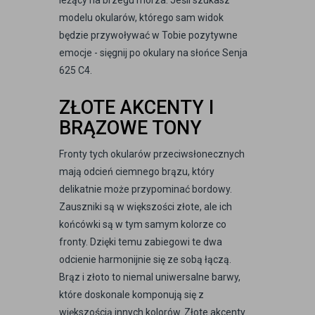
leżący na brzegu morza. Jeśli szukasz
modelu okularów, którego sam widok
będzie przywoływać w Tobie pozytywne
emocje - sięgnij po okulary na słońce Senja
625 C4.
ZŁOTE AKCENTY I
BRĄZOWE TONY
Fronty tych okularów przeciwsłonecznych
mają odcień ciemnego brązu, który
delikatnie może przypominać bordowy.
Zauszniki są w większości złote, ale ich
końcówki są w tym samym kolorze co
fronty. Dzięki temu zabiegowi te dwa
odcienie harmonijnie się ze sobą łączą.
Brąz i złoto to niemal uniwersalne barwy,
które doskonale komponują się z
większością innych kolorów. Złote akcenty