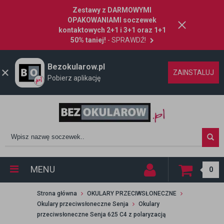
Zestawy z DARMOWYMI
OPAKOWANIAMI soczewek
kontaktowych 2+1 i 3+1 oraz 1+1
50% taniej!
- SPRAWDŹ!
Bezokularow.pl
ZAINSTALUJ
Pobierz aplikację
MENU
0
Strona główna
OKULARY PRZECIWSŁONECZNE
Okulary przeciwsłoneczne Senja
Okulary
przeciwsłoneczne Senja 625 C4 z polaryzacją