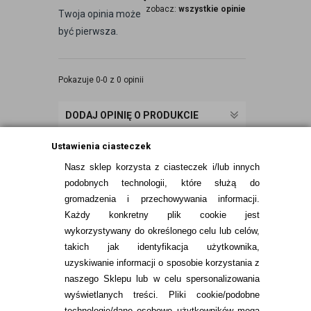
zobacz:
wszystkie opinie
Twoja opinia może
być pierwsza.
Pokazuje 0-0 z 0 opinii
DODAJ OPINIĘ O PRODUKCIE
Ustawienia ciasteczek
Nasz sklep korzysta z ciasteczek i/lub innych
podobnych technologii, które służą do
gromadzenia i przechowywania informacji.
Każdy konkretny plik cookie jest
wykorzystywany do określonego celu lub celów,
takich jak identyfikacja użytkownika,
uzyskiwanie informacji o sposobie korzystania z
naszego Sklepu lub w celu spersonalizowania
INFORMACJE KONTAKTOWE
wyświetlanych treści.
Pliki cookie/podobne
technologie/dane osobowe użytkowników mogą