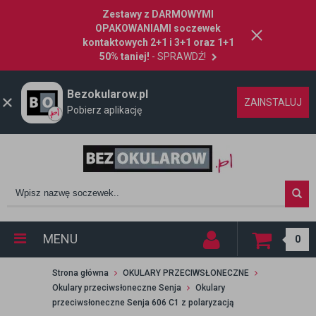
Zestawy z DARMOWYMI
OPAKOWANIAMI soczewek
kontaktowych 2+1 i 3+1 oraz 1+1
50% taniej!
- SPRAWDŹ!
Bezokularow.pl
ZAINSTALUJ
Pobierz aplikację
MENU
0
Strona główna
OKULARY PRZECIWSŁONECZNE
Okulary przeciwsłoneczne Senja
Okulary
przeciwsłoneczne Senja 606 C1 z polaryzacją