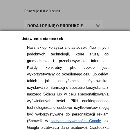
Pokazuje 0-0 z 0 opinii
DODAJ OPINIĘ O PRODUKCIE
Ustawienia ciasteczek
Nasz sklep korzysta z ciasteczek i/lub innych
podobnych technologii, które służą do
gromadzenia i przechowywania informacji.
Każdy konkretny plik cookie jest
wykorzystywany do określonego celu lub celów,
takich jak identyfikacja użytkownika,
uzyskiwanie informacji o sposobie korzystania z
naszego Sklepu lub w celu spersonalizowania
INFORMACJE KONTAKTOWE
wyświetlanych treści.
Pliki cookie/podobne
technologie/dane osobowe użytkowników mogą
JAK ZAMAWIAĆ?
być wykorzystywane do personalizacji reklam
ZWROTY I REKLAMACJA
(
Sprawdź
w
polityce prywatności Google
jak
Google przetwarza dane osobowe
). Ciasteczka