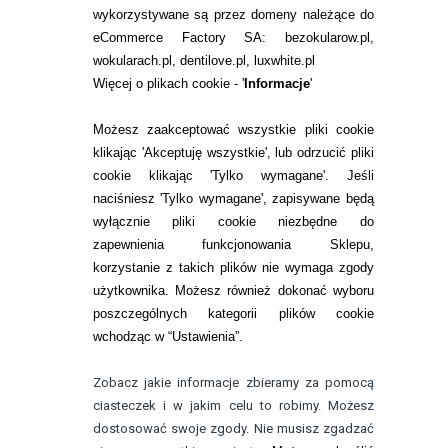
WARUNKI ZAKUPÓW
wykorzystywane są przez domeny należące do
eCommerce Factory SA: bezokularow.pl,
O NAS
wokularach.pl, dentilove.pl, luxwhite.pl
RANKINGI SOCZEWEK
Więcej o plikach cookie - '
Informacje
'
SOCZEWKI KOLOROWE
Możesz zaakceptować wszystkie pliki cookie
Zwrot (odstąpienie od umowy)
klikając 'Akceptuję wszystkie', lub odrzucić pliki
cookie klikając 'Tylko wymagane'. Jeśli
ZMIEŃ USTAWIENIA ZGODY NA CIASTECZKA
naciśniesz 'Tylko wymagane', zapisywane będą
wyłącznie pliki cookie niezbędne do
KONTAKT
zapewnienia funkcjonowania Sklepu,
korzystanie z takich plików nie wymaga zgody
telefon:
22 113 44 42
użytkownika. Możesz również dokonać wyboru
poszczególnych kategorii plików cookie
telefon:
wchodząc w “Ustawienia”.
732 08 08 72
e-mail:
Zobacz jakie informacje zbieramy za pomocą
kontakt@bezokularow.pl
ciasteczek i w jakim celu to robimy. Możesz
dostosować swoje zgody. Nie musisz zgadzać