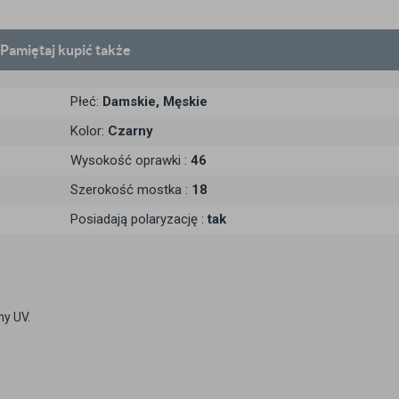
Pamiętaj
kupić także
Płeć:
Damskie, Męskie
Kolor:
Czarny
Wysokość oprawki :
46
Szerokość mostka :
18
Posiadają polaryzację :
tak
ny UV.