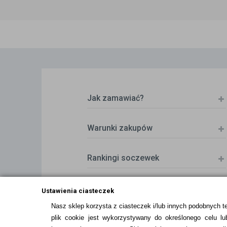
Jak zamawiać?
Warunki zakupów
Rankingi soczewek
Zwrot (odstąpienie od umowy)
Ustawienia ciasteczek
Nasz sklep korzysta z ciasteczek i/lub innych podobnych t
plik cookie jest wykorzystywany do określonego celu lub
ZMIEŃ USTAWIENIA ZGODY NA CIASTEC