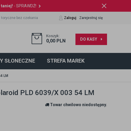
taniej!
- SPRAWDŹ!
 toryczne bez czekania
Zaloguj
Zarejestruj się
Koszyk:
DO KASY
0,00
PLN
Y SŁONECZNE
STREFA MAREK
54 LM
olaroid PLD 6039/X 003 54 LM
Towar chwilowo niedostępny.