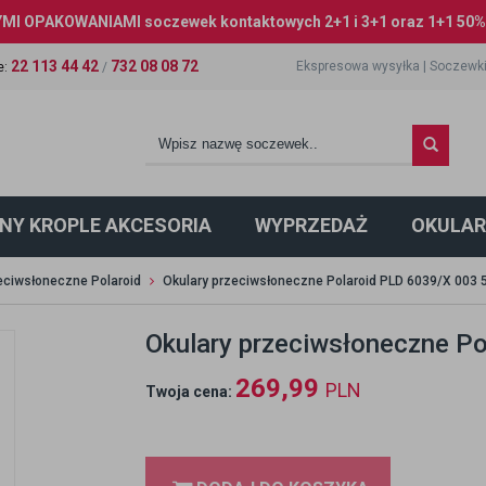
I OPAKOWANIAMI soczewek kontaktowych 2+1 i 3+1 oraz 1+1 50% 
22 113 44 42
732 08 08 72
Ekspresowa wysyłka
|
Soczewki
e
:
/
NY KROPLE AKCESORIA
WYPRZEDAŻ
OKULAR
eciwsłoneczne Polaroid
Okulary przeciwsłoneczne Polaroid PLD 6039/X 003 
Okulary przeciwsłoneczne P
269,99
PLN
Twoja cena: