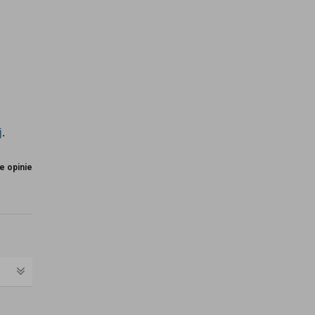
j
.
e opinie