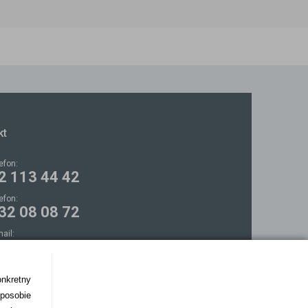
kt
lefon:
2 113 44 42
lefon:
32 08 08 72
mail:
ontakt@bezokularow.pl
onkretny
sposobie