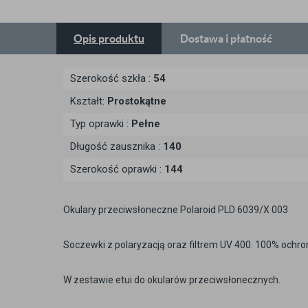
Opis
produktu
Dostawa
i płatność
Szerokość szkła :
54
Kształt:
Prostokątne
Typ oprawki :
Pełne
Długość zausznika :
140
Szerokość oprawki :
144
Okulary przeciwsłoneczne Polaroid PLD 6039/X 003
Soczewki z polaryzacją oraz filtrem UV 400. 100% ochro
W zestawie etui do okularów przeciwsłonecznych.