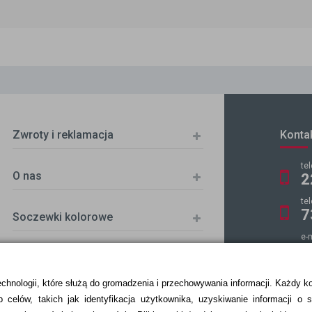
Zwroty i reklamacja
Konta
te
O nas
2
te
7
Soczewki kolorowe
e-
k
echnologii, które służą do gromadzenia i przechowywania informacji. Każdy k
 celów, takich jak identyfikacja użytkownika, uzyskiwanie informacji o 
ZKA