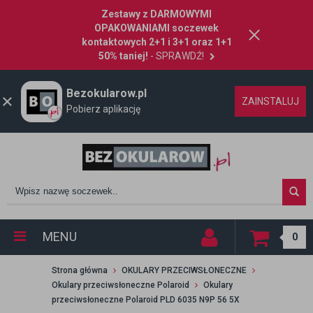
Zestawy z DARMOWYMI
OPAKOWANIAMI soczewek
kontaktowych 2+1 i 3+1 oraz 1+1
50% taniej!
- SPRAWDŹ!
Bezokularow.pl
ZAINSTALUJ
Pobierz aplikację
MENU
0
Strona główna
OKULARY PRZECIWSŁONECZNE
Okulary przeciwsłoneczne Polaroid
Okulary
przeciwsłoneczne Polaroid PLD 6035 N9P 56 5X