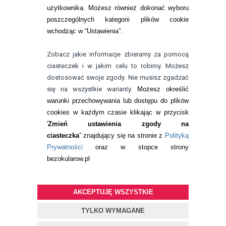
22 113 44 42
użytkownika. Możesz również dokonać wyboru
poszczególnych kategorii plików cookie
telefon:
wchodząc w “Ustawienia”.
732 08 08 72
e-mail:
Zobacz jakie informacje zbieramy za pomocą
kontakt@bezokularow.pl
ciasteczek i w jakim celu to robimy. Możesz
dostosować swoje zgody. Nie musisz zgadzać
się na wszystkie warianty.
Możesz określić
warunki przechowywania lub dostępu do plików
cookies w każdym czasie klikając w przycisk
'
Zmień ustawienia zgody na
ciasteczka
” znajdujący się na stronie z
Polityką
Prywatności
oraz w stopce strony
bezokularow.pl
AKCEPTUJĘ WSZYSTKIE
© Copyright by
BEZOKULARÓW
.PL
| soczewki kontaktowe i płyny
do soczewek
TYLKO WYMAGANE
Projekt i oprogramowanie sklepu:
ebexo