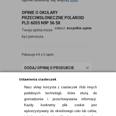
OPINIE O OKULARY
PRZECIWSŁONECZNE POLAROID
PLD 6035 N9P 56 5X
zobacz:
wszystkie opinie
Twoja opinia może
być pierwsza.
Pokazuje 0-0 z 0 opinii
DODAJ OPINIĘ O PRODUKCIE
Ustawienia ciasteczek
Nasz sklep korzysta z ciasteczek i/lub innych
podobnych technologii, które służą do
gromadzenia i przechowywania informacji.
Każdy konkretny plik cookie jest
wykorzystywany do określonego celu lub celów,