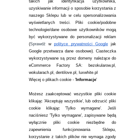
takich jak identyfikacja użytkownika,
uzyskiwanie informacji o sposobie korzystania z
naszego Sklepu lub w celu spersonalizowania
INFORMACJE KONTAKTOWE
wyświetlanych treści.
Pliki cookie/podobne
technologie/dane osobowe użytkowników mogą
JAK ZAMAWIAĆ?
być wykorzystywane do personalizacji reklam
ZWROTY I REKLAMACJA
(
Sprawdź
w
polityce prywatności Google
jak
Google przetwarza dane osobowe
). Ciasteczka
WARUNKI ZAKUPÓW
wykorzystywane są przez domeny należące do
eCommerce Factory SA: bezokularow.pl,
O NAS
wokularach.pl, dentilove.pl, luxwhite.pl
RANKINGI SOCZEWEK
Więcej o plikach cookie - '
Informacje
'
SOCZEWKI KOLOROWE
Możesz zaakceptować wszystkie pliki cookie
Zwrot (odstąpienie od umowy)
klikając 'Akceptuję wszystkie', lub odrzucić pliki
cookie klikając 'Tylko wymagane'. Jeśli
ZMIEŃ USTAWIENIA ZGODY NA CIASTECZKA
naciśniesz 'Tylko wymagane', zapisywane będą
wyłącznie pliki cookie niezbędne do
KONTAKT
zapewnienia funkcjonowania Sklepu,
korzystanie z takich plików nie wymaga zgody
telefon: