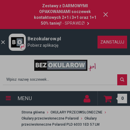
Zestawy z DARMOWYMI
OPAKOWANIAMI soczewek
kontaktowych 2+1 i 3+1 oraz 1+1
50% taniej!
- SPRAWDŹ!
Bezokularow.pl
ZAINSTALUJ
Pobierz aplikację
MENU
0
Strona główna
OKULARY PRZECIWSŁONECZNE
Okulary przeciwsłoneczne Polaroid
Okulary
przeciwsłoneczne Polaroid PLD 6033 1ED 57 LM