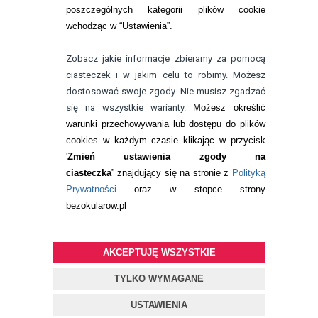
poszczególnych kategorii plików cookie
telefon:
wchodząc w “Ustawienia”.
732 08 08 72
e-mail:
Zobacz jakie informacje zbieramy za pomocą
kontakt@bezokularow.pl
ciasteczek i w jakim celu to robimy. Możesz
dostosować swoje zgody. Nie musisz zgadzać
się na wszystkie warianty.
Możesz określić
warunki przechowywania lub dostępu do plików
cookies w każdym czasie klikając w przycisk
'
Zmień ustawienia zgody na
ciasteczka
” znajdujący się na stronie z
Polityką
Prywatności
oraz w stopce strony
bezokularow.pl
AKCEPTUJĘ WSZYSTKIE
© Copyright by
BEZOKULARÓW
.PL
| soczewki kontaktowe i płyny
do soczewek
TYLKO WYMAGANE
Projekt i oprogramowanie sklepu:
ebexo
USTAWIENIA