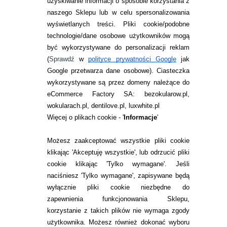
uzyskiwanie informacji o sposobie korzystania z
naszego Sklepu lub w celu spersonalizowania
INFORMACJE KONTAKTOWE
wyświetlanych treści.
Pliki cookie/podobne
technologie/dane osobowe użytkowników mogą
JAK ZAMAWIAĆ?
być wykorzystywane do personalizacji reklam
ZWROTY I REKLAMACJA
(
Sprawdź
w
polityce prywatności Google
jak
Google przetwarza dane osobowe
). Ciasteczka
WARUNKI ZAKUPÓW
wykorzystywane są przez domeny należące do
eCommerce Factory SA: bezokularow.pl,
O NAS
wokularach.pl, dentilove.pl, luxwhite.pl
RANKINGI SOCZEWEK
Więcej o plikach cookie - '
Informacje
'
SOCZEWKI KOLOROWE
Możesz zaakceptować wszystkie pliki cookie
Zwrot (odstąpienie od umowy)
klikając 'Akceptuję wszystkie', lub odrzucić pliki
cookie klikając 'Tylko wymagane'. Jeśli
ZMIEŃ USTAWIENIA ZGODY NA CIASTECZKA
naciśniesz 'Tylko wymagane', zapisywane będą
wyłącznie pliki cookie niezbędne do
KONTAKT
zapewnienia funkcjonowania Sklepu,
korzystanie z takich plików nie wymaga zgody
telefon:
22 113 44 42
użytkownika. Możesz również dokonać wyboru