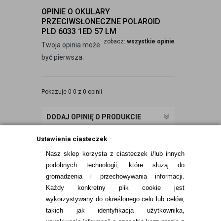
OPINIE O OKULARY
PRZECIWSŁONECZNE POLAROID
PLD 6033 1ED 57 LM
zobacz:
wszystkie opinie
Twoja opinia może
być pierwsza.
Pokazuje 0-0 z 0 opinii
DODAJ OPINIĘ O PRODUKCIE
Ustawienia ciasteczek
Nasz sklep korzysta z ciasteczek i/lub innych
podobnych technologii, które służą do
gromadzenia i przechowywania informacji.
Każdy konkretny plik cookie jest
wykorzystywany do określonego celu lub celów,
takich jak identyfikacja użytkownika,