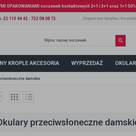
I OPAKOWANIAMI soczewek kontaktowych 2+1 i 3+1 oraz 1+1 50% 
22 113 44 42
732 08 08 72
Ekspresowa wysyłka
|
Soczewki
e
:
/
NY KROPLE AKCESORIA
WYPRZEDAŻ
OKULAR
zeciwsłoneczne damskie
Okulary przeciwsłoneczne damski