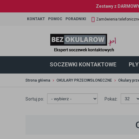
Zestawy z DARMOWYM
KONTAKT
POMOC
PORADNIKI
Zamówienia telefoniczn
SOCZEWKI KONTAKTOWE
PŁY
Strona główna
OKULARY PRZECIWSŁONECZNE
Okulary pr
Sortuj po:
Pokaż: