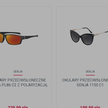
SENJA
SENJA
ARY PRZECIWSŁONECZNE
OKULARY PRZECIWSŁON
 PL86 C2 Z POLARYZACJĄ
SENJA 1150 C1
229,99
pln
199,99
pln