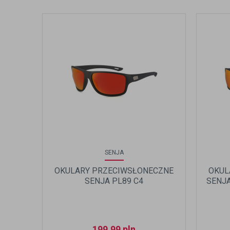
SENJA
OKULARY PRZECIWSŁONECZNE
OKUL
SENJA PL89 C4
SENJA
199,99
pln