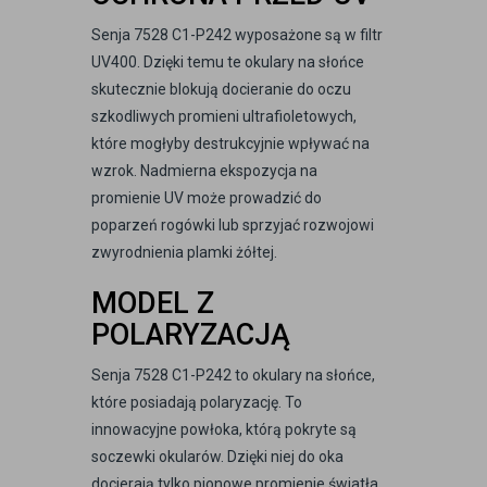
Senja 7528 C1-P242 wyposażone są w filtr
UV400. Dzięki temu te okulary na słońce
skutecznie blokują docieranie do oczu
szkodliwych promieni ultrafioletowych,
które mogłyby destrukcyjnie wpływać na
wzrok. Nadmierna ekspozycja na
promienie UV może prowadzić do
poparzeń rogówki lub sprzyjać rozwojowi
zwyrodnienia plamki żółtej.
MODEL Z
POLARYZACJĄ
Senja 7528 C1-P242 to okulary na słońce,
które posiadają polaryzację. To
innowacyjne powłoka, którą pokryte są
soczewki okularów. Dzięki niej do oka
docierają tylko pionowe promienie światła,