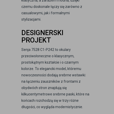
klasyczna, a zarazem modna, dzięki
czemu doskonale łączy się zarówno z
casualowymi, jak i formalnymi
stylizacjami.
DESIGNERSKI
PROJEKT
Senja 7528 C1-P242 to okulary
przeciwsłoneczne o klasycznym,
prostokątnym kształcie i o czarnym
kolorze. To elegancki model, któremu
nowoczesności dodają srebrne wstawki:
na łączeniu zauszników z frontami z
obydwóch stron znajdują się
kilkucentymetrowe srebrne paski, które na
końcach rozchodzą się w trzy różne
długości, co wygląda modernistycznie.