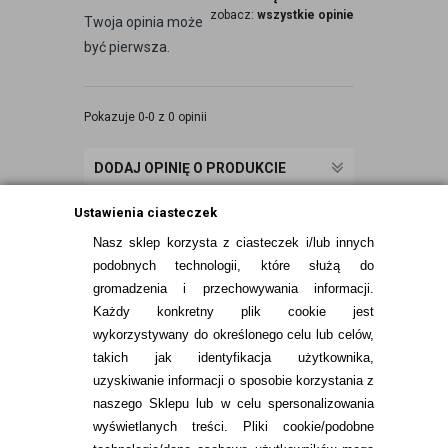
zobacz:
wszystkie opinie
Twoja opinia może
być pierwsza.
Pokazuje 0-0 z 0 opinii
DODAJ OPINIĘ O PRODUKCIE
Ustawienia ciasteczek
Nasz sklep korzysta z ciasteczek i/lub innych
podobnych technologii, które służą do
gromadzenia i przechowywania informacji.
Każdy konkretny plik cookie jest
wykorzystywany do określonego celu lub celów,
takich jak identyfikacja użytkownika,
uzyskiwanie informacji o sposobie korzystania z
naszego Sklepu lub w celu spersonalizowania
INFORMACJE KONTAKTOWE
wyświetlanych treści.
Pliki cookie/podobne