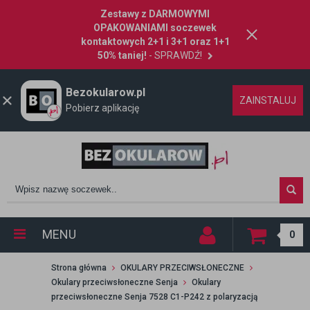
Zestawy z DARMOWYMI
OPAKOWANIAMI soczewek
kontaktowych 2+1 i 3+1 oraz 1+1
50% taniej!
- SPRAWDŹ!
Bezokularow.pl
ZAINSTALUJ
Pobierz aplikację
MENU
0
Strona główna
OKULARY PRZECIWSŁONECZNE
Okulary przeciwsłoneczne Senja
Okulary
przeciwsłoneczne Senja 7528 C1-P242 z polaryzacją