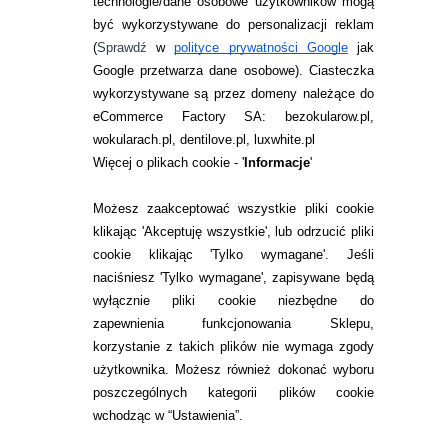
technologie/dane osobowe użytkowników mogą
JAK ZAMAWIAĆ?
być wykorzystywane do personalizacji reklam
ZWROTY I REKLAMACJA
(
Sprawdź
w
polityce prywatności Google
jak
Google przetwarza dane osobowe
). Ciasteczka
WARUNKI ZAKUPÓW
wykorzystywane są przez domeny należące do
eCommerce Factory SA: bezokularow.pl,
O NAS
wokularach.pl, dentilove.pl, luxwhite.pl
RANKINGI SOCZEWEK
Więcej o plikach cookie - '
Informacje
'
SOCZEWKI KOLOROWE
Możesz zaakceptować wszystkie pliki cookie
Zwrot (odstąpienie od umowy)
klikając 'Akceptuję wszystkie', lub odrzucić pliki
cookie klikając 'Tylko wymagane'. Jeśli
ZMIEŃ USTAWIENIA ZGODY NA CIASTECZKA
naciśniesz 'Tylko wymagane', zapisywane będą
wyłącznie pliki cookie niezbędne do
KONTAKT
zapewnienia funkcjonowania Sklepu,
korzystanie z takich plików nie wymaga zgody
telefon:
22 113 44 42
użytkownika. Możesz również dokonać wyboru
poszczególnych kategorii plików cookie
telefon:
wchodząc w “Ustawienia”.
732 08 08 72