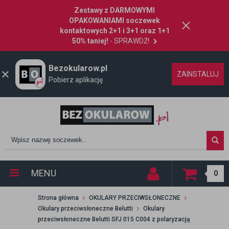
Zestawy z DARMOWYMI
OPAKOWANIAMI soczewek
kontaktowych 2+1 i 3+1 oraz 1+1
50% taniej!
- SPRAWDŹ!
Bezokularow.pl
ZAINSTALUJ
Pobierz aplikację
MENU
0
Strona główna
OKULARY PRZECIWSŁONECZNE
Okulary przeciwsłoneczne Belutti
Okulary
przeciwsłoneczne Belutti SFJ 015 C004 z polaryzacją