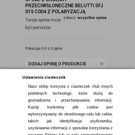
PRZECIWSŁONECZNE BELUTTI SFJ
015 C004 Z POLARYZACJĄ
zobacz:
wszystkie opinie
Twoja opinia może
być pierwsza.
Pokazuje 0-0 z 0 opinii
DODAJ OPINIĘ O PRODUKCIE
Ustawienia ciasteczek
Nasz sklep korzysta z ciasteczek i/lub innych
podobnych technologii, które służą do
gromadzenia i przechowywania informacji.
Każdy konkretny plik cookie jest
wykorzystywany do określonego celu lub celów,
takich jak identyfikacja użytkownika,
uzyskiwanie informacji o sposobie korzystania z
naszego Sklepu lub w celu spersonalizowania