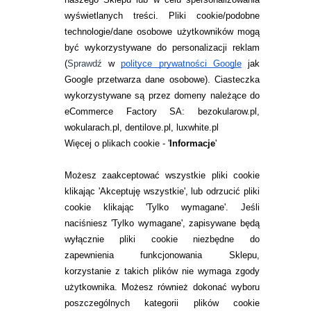
INFORMACJE KONTAKTOWE
wyświetlanych treści.
Pliki cookie/podobne
technologie/dane osobowe użytkowników mogą
JAK ZAMAWIAĆ?
być wykorzystywane do personalizacji reklam
ZWROTY I REKLAMACJA
(
Sprawdź
w
polityce prywatności Google
jak
Google przetwarza dane osobowe
). Ciasteczka
WARUNKI ZAKUPÓW
wykorzystywane są przez domeny należące do
eCommerce Factory SA: bezokularow.pl,
O NAS
wokularach.pl, dentilove.pl, luxwhite.pl
RANKINGI SOCZEWEK
Więcej o plikach cookie - '
Informacje
'
SOCZEWKI KOLOROWE
Możesz zaakceptować wszystkie pliki cookie
Zwrot (odstąpienie od umowy)
klikając 'Akceptuję wszystkie', lub odrzucić pliki
cookie klikając 'Tylko wymagane'. Jeśli
ZMIEŃ USTAWIENIA ZGODY NA CIASTECZKA
naciśniesz 'Tylko wymagane', zapisywane będą
wyłącznie pliki cookie niezbędne do
KONTAKT
zapewnienia funkcjonowania Sklepu,
korzystanie z takich plików nie wymaga zgody
telefon:
22 113 44 42
użytkownika. Możesz również dokonać wyboru
poszczególnych kategorii plików cookie
telefon: