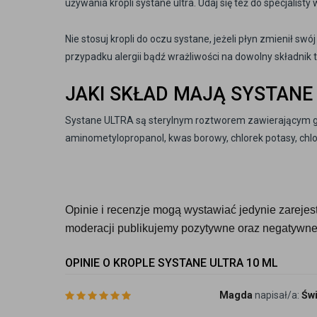
używania kropli systane ultra. Udaj się też do specjalisty
Nie stosuj kropli do oczu systane, jeżeli płyn zmienił swó
przypadku alergii bądź wrażliwości na dowolny składnik 
JAKI SKŁAD MAJĄ SYSTANE
Systane ULTRA są sterylnym roztworem zawierającym glik
aminometylopropanol, kwas borowy, chlorek potasy, chl
Opinie i recenzje mogą wystawiać jedynie zarejestr
moderacji publikujemy pozytywne oraz negatywne 
OPINIE O KROPLE SYSTANE ULTRA 10 ML
Magda
napisał/a:
Świ