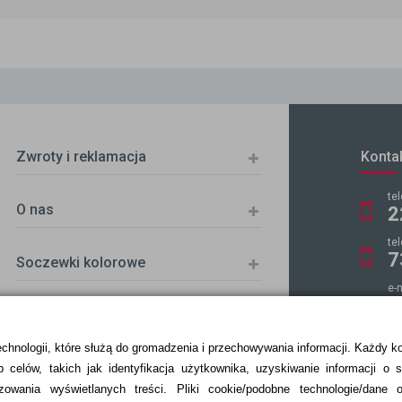
Zwroty i reklamacja
Konta
te
O nas
2
te
7
Soczewki kolorowe
e-
k
echnologii, które służą do gromadzenia i przechowywania informacji. Każdy k
 celów, takich jak identyfikacja użytkownika, uzyskiwanie informacji o 
ZKA
zowania wyświetlanych treści.
Pliki cookie/podobne technologie/dane 