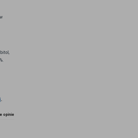
 w
itol,
%.
j
.
e opinie