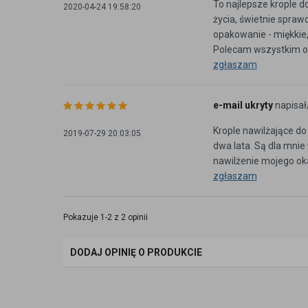
To najlepsze krople d
2020-04-24 19:58:20
życia, świetnie spraw
opakowanie - miękkie
Polecam wszystkim os
zgłaszam
e-mail ukryty
napisał
Krople nawilżające d
2019-07-29 20:03:05
dwa lata. Są dla mnie
nawilżenie mojego oka.
zgłaszam
Pokazuje 1-2 z 2 opinii
DODAJ OPINIĘ O PRODUKCIE