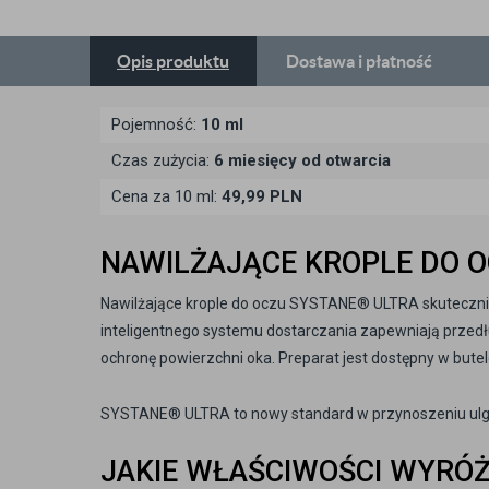
Opis
produktu
Dostawa
i płatność
Pojemność:
10 ml
Czas zużycia:
6 miesięcy od otwarcia
Cena za 10 ml:
49,99 PLN
NAWILŻAJĄCE KROPLE DO 
Nawilżające krople do oczu SYSTANE® ULTRA skuteczn
inteligentnego systemu dostarczania zapewniają przedł
ochronę powierzchni oka. Preparat jest dostępny w butel
SYSTANE® ULTRA to nowy standard w przynoszeniu ulgi
JAKIE WŁAŚCIWOŚCI WYRÓŻ