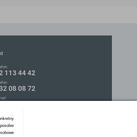
kt
lefon:
2 113 44 42
lefon:
32 08 08 72
mail:
ontakt@bezokularow.pl
onkretny
sposobie
osobowe