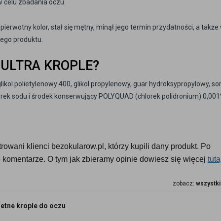
 w celu zbadania oczu.
j pierwotny kolor, stał się mętny, minął jego termin przydatności, a także
tego produktu.
 ULTRA KROPLE?
ol polietylenowy 400, glikol propylenowy, guar hydroksypropylowy, sorb
orek sodu i środek konserwujący POLYQUAD (chlorek polidronium) 0,001
owani klienci bezokularow.pl, którzy kupili dany produkt. Po 
komentarze. O tym jak zbieramy opinie dowiesz się więcej 
tuta
zobacz:
wszystki
etne krople do oczu