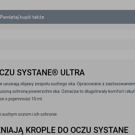
Pamiętaj
kupić także
OCZU SYSTANE® ULTRA
ie usuwają objawy zespołu suchego oka. Opracowane z zastosowanie
użoną ochronę powierzchni oka. Oznacza to długotrwały komfort i sku
ce o pojemności 10 ml.
 suchym oczom i ich ochronie.
NIAJĄ KROPLE DO OCZU SYSTANE