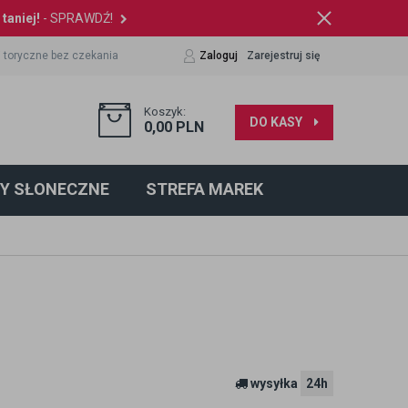
taniej!
- SPRAWDŹ!
 toryczne bez czekania
Zaloguj
Zarejestruj się
Koszyk:
DO KASY
0,00
PLN
Y SŁONECZNE
STREFA MAREK
wysyłka
24h