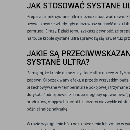
JAK STOSOWAĆ SYSTANE UL
Preparat marki systane ultra możesz stosować nawet kilk
używaj zawsze wtedy, gdy odczuwasz suchość oczu lub c
zamrugaj 3 razy. Dzięki temu zyskasz pewność, że prep
na to, że krople systane ultra sprawdzą się nawet tuż 
JAKIE SĄ PRZECIWWSKAZAN
SYSTANE ULTRA?
Pamiętaj, że krople do oczu systane ultra należy zużyć
zapewni Ci oczekiwany efekt, a przede wszystkim będzi
przechowywane w temperaturze pokojowej i trzymane z 
dotykała żadnej powierzchni, co mogłoby spowodować, pr
produktów, mających kontakt z oczami niezwykle istotna 
później nałóż nakrętkę.
W razie wystąpienia bólu oczu, pieczenia lub zmian w wid