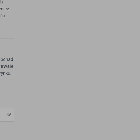
ch
wnież
ści.
ż ponad
otrwałe
rynku.