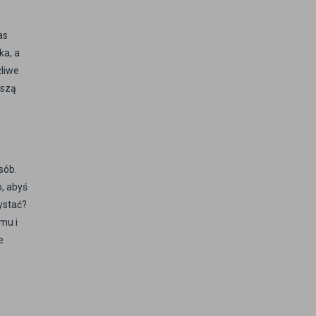
as
ka, a
żliwe
jszą
sób.
, abyś
ystać?
mu i
e