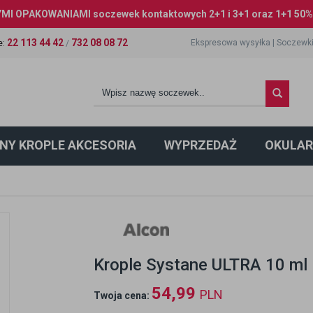
I OPAKOWANIAMI soczewek kontaktowych 2+1 i 3+1 oraz 1+1 50% 
22 113 44 42
732 08 08 72
Ekspresowa wysyłka
|
Soczewki
e
:
/
NY KROPLE AKCESORIA
WYPRZEDAŻ
OKULAR
Krople Systane ULTRA 10 ml
54,99
PLN
Twoja cena: