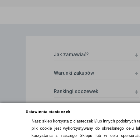
Jak zamawiać?
Warunki zakupów
Rankingi soczewek
Zwrot (odstąpienie od umowy)
Ustawienia ciasteczek
Nasz sklep korzysta z ciasteczek i/lub innych podobnych t
plik cookie jest wykorzystywany do określonego celu lub
ZMIEŃ USTAWIENIA ZGODY NA CIASTEC
korzystania z naszego Sklepu lub w celu spersonali