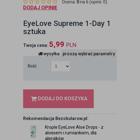
Ocena:
0
na 6 (opinii: 0)
DODAJ OPINIĘ
EyeLove Supreme 1-Day 1
sztuka
5,99
PLN
Twoja cena:
wysyłka
proszę wybrać parametry
Ilość
DODAJ DO KOSZYKA
Rekomendacja Bezokularow.pl:
Krople EyeLove Aloe Drops - z
aloesem i rumiankiem, dla
alergików