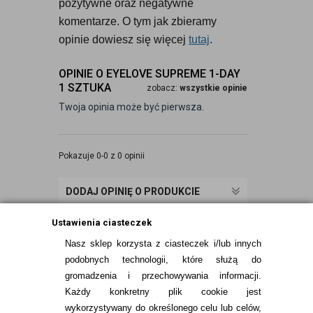
pozytywne oraz negatywne 
komentarze. O tym jak zbieramy 
opinie dowiesz się więcej 
tutaj
.
OPINIE O EYELOVE SUPREME 1-DAY
1 SZTUKA
zobacz:
wszystkie opinie
Twoja opinia może być pierwsza.
Pokazuje 0-0 z 0 opinii
DODAJ OPINIĘ O PRODUKCIE
Ustawienia ciasteczek
Nasz sklep korzysta z ciasteczek i/lub innych
podobnych technologii, które służą do
gromadzenia i przechowywania informacji.
Każdy konkretny plik cookie jest
wykorzystywany do określonego celu lub celów,