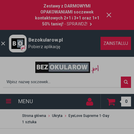
Zestawy z DARMOWYMI
OPAKOWANIAMI soczewek
kontaktowych 2+1 i 3+1 oraz 1+1
50% taniej!
- SPRAWDŹ!
Bezokularow.pl
ZAINSTALUJ
Pobierz aplikację
MENU
0
Strona główna
Ukryta
EyeLove Supreme 1-Day
1 sztuka