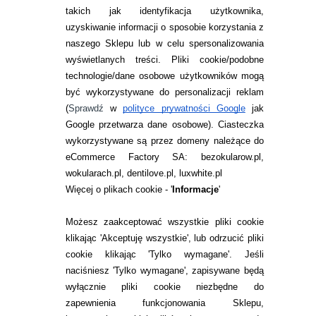
takich jak identyfikacja użytkownika,
uzyskiwanie informacji o sposobie korzystania z
naszego Sklepu lub w celu spersonalizowania
INFORMACJE KONTAKTOWE
wyświetlanych treści.
Pliki cookie/podobne
technologie/dane osobowe użytkowników mogą
JAK ZAMAWIAĆ?
być wykorzystywane do personalizacji reklam
ZWROTY I REKLAMACJA
(
Sprawdź
w
polityce prywatności Google
jak
Google przetwarza dane osobowe
). Ciasteczka
WARUNKI ZAKUPÓW
wykorzystywane są przez domeny należące do
eCommerce Factory SA: bezokularow.pl,
O NAS
wokularach.pl, dentilove.pl, luxwhite.pl
RANKINGI SOCZEWEK
Więcej o plikach cookie - '
Informacje
'
SOCZEWKI KOLOROWE
Możesz zaakceptować wszystkie pliki cookie
Zwrot (odstąpienie od umowy)
klikając 'Akceptuję wszystkie', lub odrzucić pliki
cookie klikając 'Tylko wymagane'. Jeśli
ZMIEŃ USTAWIENIA ZGODY NA CIASTECZKA
naciśniesz 'Tylko wymagane', zapisywane będą
wyłącznie pliki cookie niezbędne do
KONTAKT
zapewnienia funkcjonowania Sklepu,