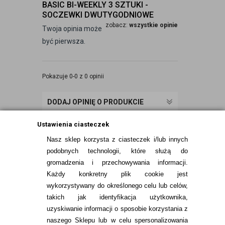
BASIC BI-WEEKLY 3 SZTUKI -
SOCZEWKI DWUTYGODNIOWE
zobacz:
wszystkie opinie
Twoja opinia może
być pierwsza.
Pokazuje 0-0 z 0 opinii
DODAJ OPINIĘ O PRODUKCIE
Ustawienia ciasteczek
Nasz sklep korzysta z ciasteczek i/lub innych
podobnych technologii, które służą do
gromadzenia i przechowywania informacji.
Każdy konkretny plik cookie jest
wykorzystywany do określonego celu lub celów,
takich jak identyfikacja użytkownika,
uzyskiwanie informacji o sposobie korzystania z
naszego Sklepu lub w celu spersonalizowania
INFORMACJE KONTAKTOWE