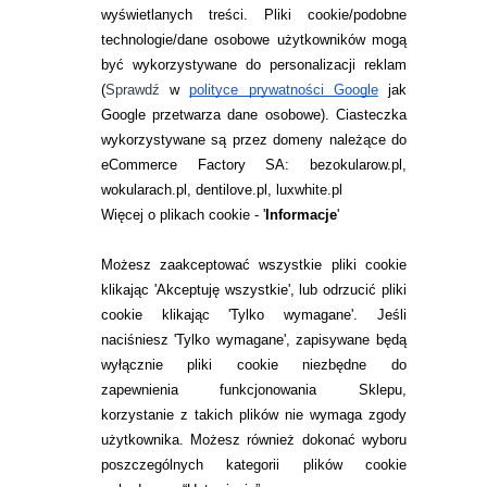
wyświetlanych treści.
Pliki cookie/podobne
technologie/dane osobowe użytkowników mogą
JAK ZAMAWIAĆ?
być wykorzystywane do personalizacji reklam
ZWROTY I REKLAMACJA
(
Sprawdź
w
polityce prywatności Google
jak
Google przetwarza dane osobowe
). Ciasteczka
WARUNKI ZAKUPÓW
wykorzystywane są przez domeny należące do
eCommerce Factory SA: bezokularow.pl,
O NAS
wokularach.pl, dentilove.pl, luxwhite.pl
RANKINGI SOCZEWEK
Więcej o plikach cookie - '
Informacje
'
SOCZEWKI KOLOROWE
Możesz zaakceptować wszystkie pliki cookie
Zwrot (odstąpienie od umowy)
klikając 'Akceptuję wszystkie', lub odrzucić pliki
cookie klikając 'Tylko wymagane'. Jeśli
ZMIEŃ USTAWIENIA ZGODY NA CIASTECZKA
naciśniesz 'Tylko wymagane', zapisywane będą
wyłącznie pliki cookie niezbędne do
KONTAKT
zapewnienia funkcjonowania Sklepu,
korzystanie z takich plików nie wymaga zgody
telefon:
22 113 44 42
użytkownika. Możesz również dokonać wyboru
poszczególnych kategorii plików cookie
telefon: