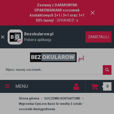
Zestawy z DARMOWYMI
OPAKOWANIAMI soczewek
kontaktowych 2+1 i 3+1 oraz 1+1
50% taniej!
- SPRAWDŹ!
Bezokularow.pl
ZAINSTALUJ
Pobierz aplikację
MENU
0
Strona główna
SOCZEWKI KONTAKTOWE
Wyprzedaż EyeLove Basic bi-weekly 3 sztuki -
soczewki dwutygodniowe