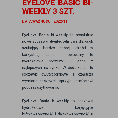
EYELOVE BASIC BI-
WEEKLY 3 SZT.
DATA WAŻNOŚCI: 2022/11
EyeLove Basic
bi-weekly
to absolutnie
nowe soczewki
dwutygodniowe
dla osób
szukający bardzo dobrej jakości w
korzystnej cenie - polecamy te
hydrożelowe soczewki - jedne z
najlepszych na rynku! W dodatku są to
soczewki dwutygodniowe, a częstsza
wymiana soczewek sprzyja komfortowi
podczas użytkowania.
EyeLove Basic
bi-weekly
to soczewki
hydrożelowe korygujące
krótkowzroczność i dalekowzroczność u