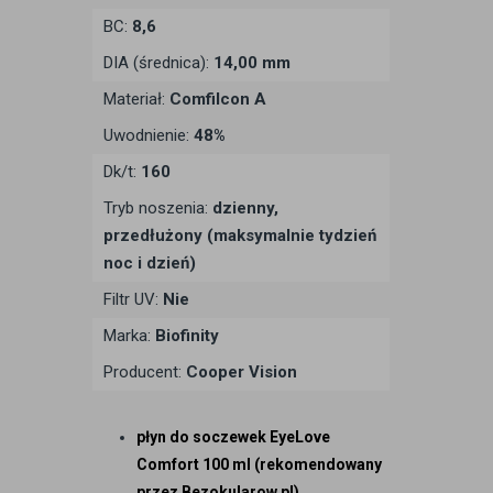
BC:
8,6
DIA (średnica):
14,00 mm
Materiał:
Comfilcon A
Uwodnienie:
48%
Dk/t:
160
Tryb noszenia:
dzienny,
przedłużony (maksymalnie tydzień
noc i dzień)
Filtr UV:
Nie
Marka:
Biofinity
Producent:
Cooper Vision
płyn do soczewek EyeLove
Comfort 100 ml (rekomendowany
przez Bezokularow.pl).