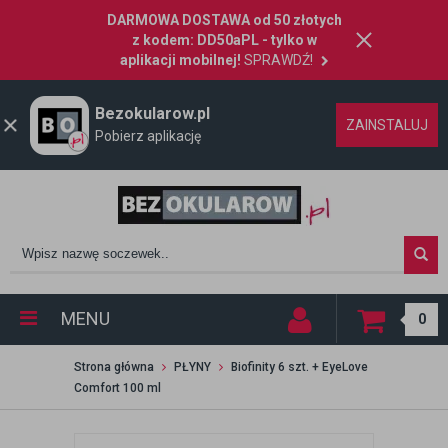
DARMOWA DOSTAWA od 50 złotych
z kodem: DD50aPL - tylko w
aplikacji mobilnej!
SPRAWDŹ!
Bezokularow.pl
ZAINSTALUJ
Pobierz aplikację
MENU
0
Strona główna
PŁYNY
Biofinity 6 szt. + EyeLove
Comfort 100 ml