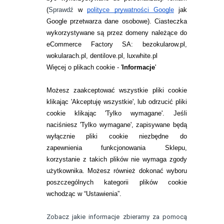
ZWROTY I REKLAMACJA
(
Sprawdź
w
polityce prywatności Google
jak
Google przetwarza dane osobowe
). Ciasteczka
WARUNKI ZAKUPÓW
wykorzystywane są przez domeny należące do
eCommerce Factory SA: bezokularow.pl,
O NAS
wokularach.pl, dentilove.pl, luxwhite.pl
RANKINGI SOCZEWEK
Więcej o plikach cookie - '
Informacje
'
SOCZEWKI KOLOROWE
Możesz zaakceptować wszystkie pliki cookie
Zwrot (odstąpienie od umowy)
klikając 'Akceptuję wszystkie', lub odrzucić pliki
cookie klikając 'Tylko wymagane'. Jeśli
ZMIEŃ USTAWIENIA ZGODY NA CIASTECZKA
naciśniesz 'Tylko wymagane', zapisywane będą
wyłącznie pliki cookie niezbędne do
KONTAKT
zapewnienia funkcjonowania Sklepu,
korzystanie z takich plików nie wymaga zgody
telefon:
22 113 44 42
użytkownika. Możesz również dokonać wyboru
poszczególnych kategorii plików cookie
telefon:
wchodząc w “Ustawienia”.
732 08 08 72
e-mail:
Zobacz jakie informacje zbieramy za pomocą
kontakt@bezokularow.pl