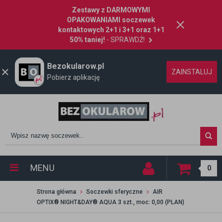
Zestawy z DARMOWYMI
OPAKOWANIAMI soczewek
kontaktowych 2+1 i 3+1 oraz 1+1
50% taniej!
- SPRAWDŹ!
Bezokularow.pl
ZAINSTALUJ
Pobierz aplikację
MENU
0
Strona główna
Soczewki sferyczne
AIR
OPTIX® NIGHT&DAY® AQUA 3 szt., moc: 0,00 (PLAN)