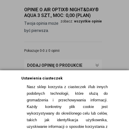
OPINIE O AIR OPTIX® NIGHT&DAY®
AQUA 3 SZT., MOC: 0,00 (PLAN)
zobacz:
wszystkie opinie
Twoja opinia może
być pierwsza.
Pokazuje 0-0 z 0 opinii
DODAJ OPINIĘ O PRODUKCIE
Ustawienia ciasteczek
Nasz sklep korzysta z ciasteczek i/lub innych
podobnych technologii, które służą do
gromadzenia i przechowywania informacji.
Każdy konkretny plik cookie jest
wykorzystywany do określonego celu lub celów,
takich jak identyfikacja użytkownika,
uzyskiwanie informacji o sposobie korzystania z