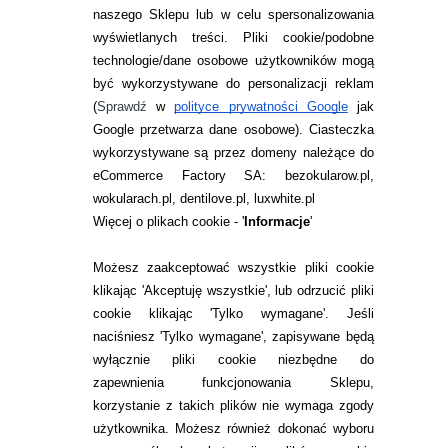
naszego Sklepu lub w celu spersonalizowania
INFORMACJE KONTAKTOWE
wyświetlanych treści.
Pliki cookie/podobne
technologie/dane osobowe użytkowników mogą
JAK ZAMAWIAĆ?
być wykorzystywane do personalizacji reklam
ZWROTY I REKLAMACJA
(
Sprawdź
w
polityce prywatności Google
jak
Google przetwarza dane osobowe
). Ciasteczka
WARUNKI ZAKUPÓW
wykorzystywane są przez domeny należące do
eCommerce Factory SA: bezokularow.pl,
O NAS
wokularach.pl, dentilove.pl, luxwhite.pl
RANKINGI SOCZEWEK
Więcej o plikach cookie - '
Informacje
'
SOCZEWKI KOLOROWE
Możesz zaakceptować wszystkie pliki cookie
Zwrot (odstąpienie od umowy)
klikając 'Akceptuję wszystkie', lub odrzucić pliki
cookie klikając 'Tylko wymagane'. Jeśli
ZMIEŃ USTAWIENIA ZGODY NA CIASTECZKA
naciśniesz 'Tylko wymagane', zapisywane będą
wyłącznie pliki cookie niezbędne do
KONTAKT
zapewnienia funkcjonowania Sklepu,
korzystanie z takich plików nie wymaga zgody
telefon:
22 113 44 42
użytkownika. Możesz również dokonać wyboru