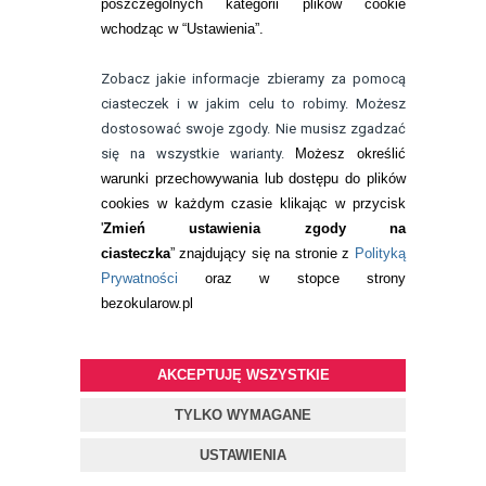
poszczególnych kategorii plików cookie
telefon:
wchodząc w “Ustawienia”.
732 08 08 72
e-mail:
Zobacz jakie informacje zbieramy za pomocą
kontakt@bezokularow.pl
ciasteczek i w jakim celu to robimy. Możesz
dostosować swoje zgody. Nie musisz zgadzać
się na wszystkie warianty.
Możesz określić
warunki przechowywania lub dostępu do plików
cookies w każdym czasie klikając w przycisk
'
Zmień ustawienia zgody na
ciasteczka
” znajdujący się na stronie z
Polityką
Prywatności
oraz w stopce strony
bezokularow.pl
AKCEPTUJĘ WSZYSTKIE
© Copyright by
BEZOKULARÓW
.PL
| soczewki kontaktowe i płyny
do soczewek
TYLKO WYMAGANE
Projekt i oprogramowanie sklepu:
ebexo
USTAWIENIA