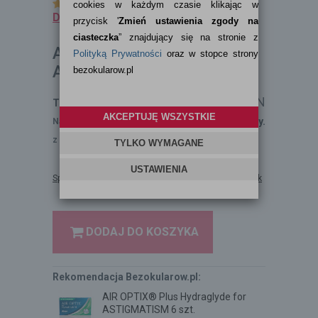
Ocena:
6
na 6 (opinii: 4)
DODAJ OPINIĘ
AIR OPTIX® for
ASTIGMATISM 6 szt.
149,99
PLN
189,99
PLN
Twoja cena:
Towar chwilowo niedostępny.
Najniższa cena
z 30 dni przed obniżką: 149,99 PLN
Sprawdź gdzie szukać parametrów swoich soczewek
DODAJ DO KOSZYKA
Rekomendacja Bezokularow.pl:
AIR OPTIX® Plus Hydraglyde for
ASTIGMATISM 6 szt.