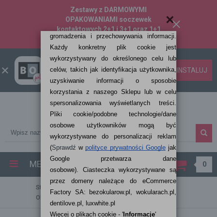
Zestawy z DARMOWYMI
×
OPAKOWANIAMI soczewek
kontaktowych 2+1 i 3+1 oraz 1+1
50% taniej!
- SPRAWDŹ!
Bezokularow.pl
ZAINSTALUJ
Pobierz aplikację
MENU
0
Strona główna
SOCZEWKI KONTAKTOWE
AIR
OPTIX® for ASTIGMATISM 6 szt.