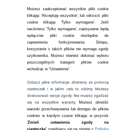
SOCZEWKI KOLOROWE
Możesz zaakceptować wszystkie pliki cookie
Zwrot (odstąpienie od umowy)
klikając 'Akceptuję wszystkie', lub odrzucić pliki
cookie klikając 'Tylko wymagane'. Jeśli
ZMIEŃ USTAWIENIA ZGODY NA CIASTECZKA
naciśniesz 'Tylko wymagane', zapisywane będą
wyłącznie pliki cookie niezbędne do
KONTAKT
zapewnienia funkcjonowania Sklepu,
korzystanie z takich plików nie wymaga zgody
telefon:
22 113 44 42
użytkownika. Możesz również dokonać wyboru
poszczególnych kategorii plików cookie
telefon:
wchodząc w “Ustawienia”.
732 08 08 72
e-mail:
Zobacz jakie informacje zbieramy za pomocą
kontakt@bezokularow.pl
ciasteczek i w jakim celu to robimy. Możesz
dostosować swoje zgody. Nie musisz zgadzać
się na wszystkie warianty.
Możesz określić
warunki przechowywania lub dostępu do plików
cookies w każdym czasie klikając w przycisk
'
Zmień ustawienia zgody na
ciasteczka
” znajdujący się na stronie z
Polityką