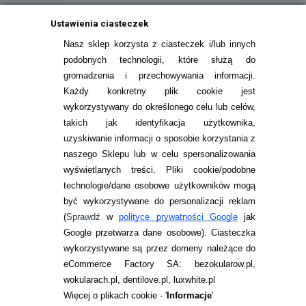
Ustawienia ciasteczek
Nasz sklep korzysta z ciasteczek i/lub innych
podobnych technologii, które służą do
gromadzenia i przechowywania informacji.
Każdy konkretny plik cookie jest
wykorzystywany do określonego celu lub celów,
takich jak identyfikacja użytkownika,
uzyskiwanie informacji o sposobie korzystania z
naszego Sklepu lub w celu spersonalizowania
INFORMACJE KONTAKTOWE
wyświetlanych treści.
Pliki cookie/podobne
technologie/dane osobowe użytkowników mogą
JAK ZAMAWIAĆ?
być wykorzystywane do personalizacji reklam
ZWROTY I REKLAMACJA
(
Sprawdź
w
polityce prywatności Google
jak
Google przetwarza dane osobowe
). Ciasteczka
WARUNKI ZAKUPÓW
wykorzystywane są przez domeny należące do
eCommerce Factory SA: bezokularow.pl,
O NAS
wokularach.pl, dentilove.pl, luxwhite.pl
RANKINGI SOCZEWEK
Więcej o plikach cookie - '
Informacje
'