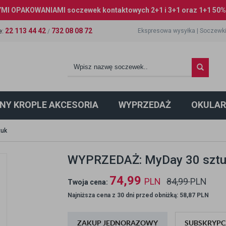
I OPAKOWANIAMI soczewek kontaktowych 2+1 i 3+1 oraz 1+1 50% 
22 113 44 42
732 08 08 72
Ekspresowa wysyłka
|
Soczewki
e
:
/
NY KROPLE AKCESORIA
WYPRZEDAŻ
OKULAR
tuk
WYPRZEDAŻ: MyDay 30 sztu
74,99
PLN
84,99
PLN
Twoja cena:
Najniższa cena z 30 dni przed obniżką: 58,87 PLN
ZAKUP JEDNORAZOWY
SUBSKRYPC