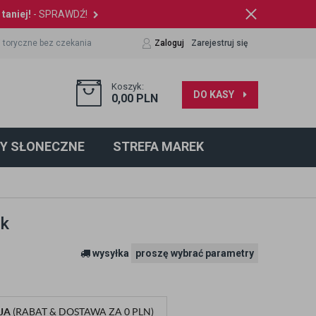
taniej!
- SPRAWDŹ!
 toryczne bez czekania
Zaloguj
Zarejestruj się
Koszyk:
DO KASY
0,00
PLN
Y SŁONECZNE
STREFA MAREK
k
wysyłka
proszę wybrać parametry
JA
(RABAT & DOSTAWA ZA 0 PLN)