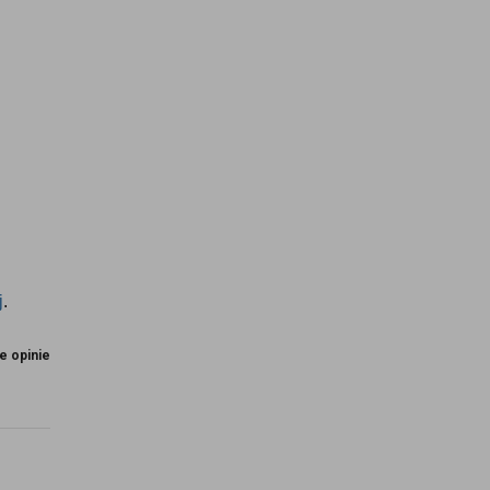
j
.
e opinie