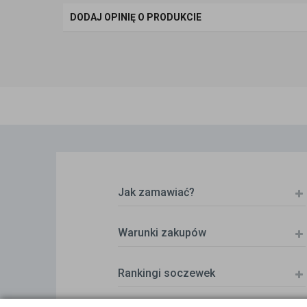
DODAJ OPINIĘ O PRODUKCIE
Jak zamawiać?
Warunki zakupów
Rankingi soczewek