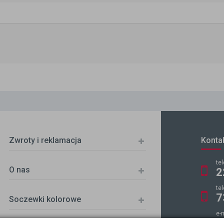
Zwroty i reklamacja
Konta
te
O nas
2
te
7
Soczewki kolorowe
e-
k