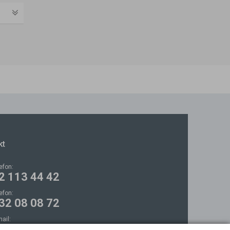
kt
lefon:
2 113 44 42
lefon:
32 08 08 72
mail:
ontakt@bezokularow.pl