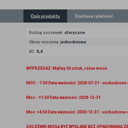
Opis
produktu
Dostawa
i płatność
Rodzaj soczewek:
sferyczne
Okres noszenia:
jednodniowe
BC:
8,4
WYPRZEDAŻ: MyDay 30 sztuk, różne moce.
MOC: -7.50 Data ważności: 2028-07-31 - uszkodzone
Moc: -11.50 Data ważności: 2028-12-31
Moc: +4.50 Data ważności: 2030-12-31 -
uszkodzone 
SOCZEWKI MOGĄ BYĆ WYSŁANE BEZ OPAKOWANIA ZB