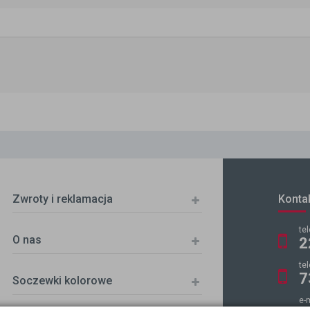
Zwroty i reklamacja
Konta
te
O nas
2
te
7
Soczewki kolorowe
e-