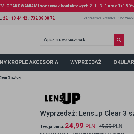
I OPAKOWANIAMI soczewek kontaktowych 2+1 i 3+1 oraz 1+1 50% 
22 113 44 42
732 08 08 72
Ekspresowa wysyłka
|
Soczewki
e
:
/
NY KROPLE AKCESORIA
WYPRZEDAŻ
OKULAR
lear 3 sztuki
Wyprzedaż: LensUp Clear 3 s
24,99
PLN
49,99
PLN
Twoja cena: