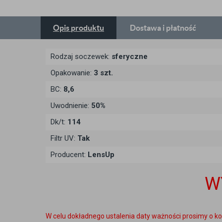
Opis
produktu
Dostawa
i płatność
Rodzaj soczewek:
sferyczne
Opakowanie:
3 szt.
BC:
8,6
Uwodnienie:
50%
Dk/t:
114
Filtr UV:
Tak
Producent:
LensUp
W
W celu dokładnego ustalenia daty ważności prosimy o ko