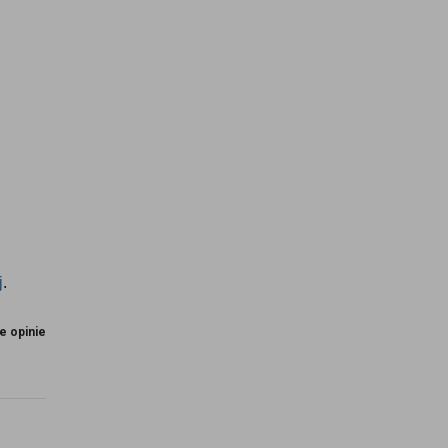
j
.
e opinie