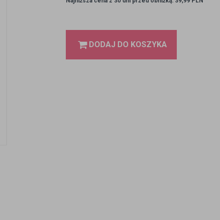
Najniższa cena z 30 dni przed obniżką: 39,99 PLN
DODAJ DO KOSZYKA