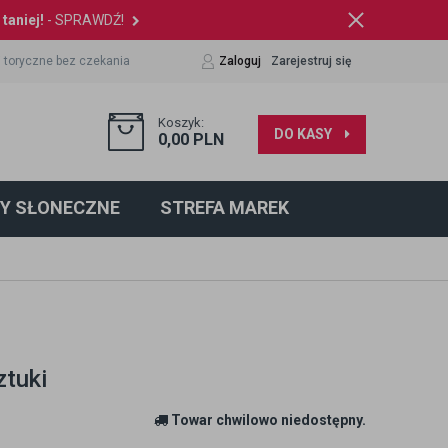
taniej!
- SPRAWDŹ!
 toryczne bez czekania
Zaloguj
Zarejestruj się
Koszyk:
DO KASY
0,00
PLN
Y SŁONECZNE
STREFA MAREK
ztuki
Towar chwilowo niedostępny.