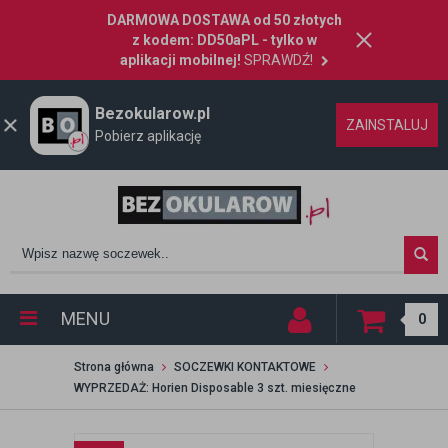
DARMOWA DOSTAWA od 50 złotych
z kodem: DD50aPL - tylko w
aplikacji mobilnej!
SPRAWDŹ!
Bezokularow.pl
ZAINSTALUJ
Pobierz aplikację
MENU
0
Strona główna
SOCZEWKI KONTAKTOWE
WYPRZEDAŻ: Horien Disposable 3 szt. miesięczne