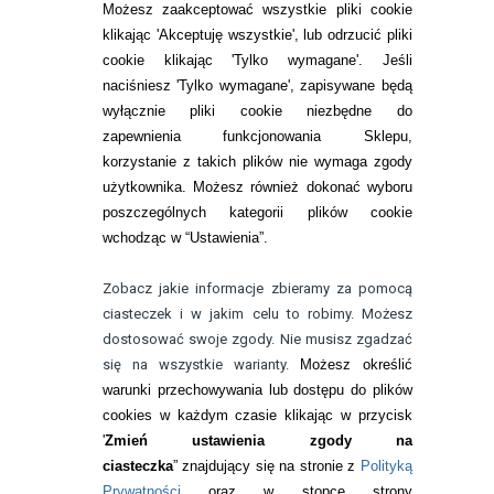
SOCZEWKI KOLOROWE
Możesz zaakceptować wszystkie pliki cookie
Zwrot (odstąpienie od umowy)
klikając 'Akceptuję wszystkie', lub odrzucić pliki
cookie klikając 'Tylko wymagane'. Jeśli
ZMIEŃ USTAWIENIA ZGODY NA CIASTECZKA
naciśniesz 'Tylko wymagane', zapisywane będą
wyłącznie pliki cookie niezbędne do
KONTAKT
zapewnienia funkcjonowania Sklepu,
korzystanie z takich plików nie wymaga zgody
telefon:
22 113 44 42
użytkownika. Możesz również dokonać wyboru
poszczególnych kategorii plików cookie
telefon:
wchodząc w “Ustawienia”.
732 08 08 72
e-mail:
Zobacz jakie informacje zbieramy za pomocą
kontakt@bezokularow.pl
ciasteczek i w jakim celu to robimy. Możesz
dostosować swoje zgody. Nie musisz zgadzać
się na wszystkie warianty.
Możesz określić
warunki przechowywania lub dostępu do plików
cookies w każdym czasie klikając w przycisk
'
Zmień ustawienia zgody na
ciasteczka
” znajdujący się na stronie z
Polityką
Prywatności
oraz w stopce strony