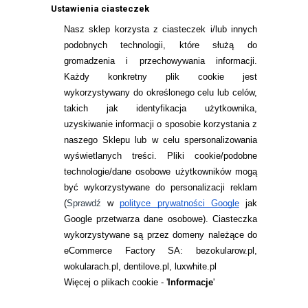
Ustawienia ciasteczek
Nasz sklep korzysta z ciasteczek i/lub innych
podobnych technologii, które służą do
gromadzenia i przechowywania informacji.
Każdy konkretny plik cookie jest
wykorzystywany do określonego celu lub celów,
takich jak identyfikacja użytkownika,
uzyskiwanie informacji o sposobie korzystania z
naszego Sklepu lub w celu spersonalizowania
INFORMACJE KONTAKTOWE
wyświetlanych treści.
Pliki cookie/podobne
technologie/dane osobowe użytkowników mogą
JAK ZAMAWIAĆ?
być wykorzystywane do personalizacji reklam
ZWROTY I REKLAMACJA
(
Sprawdź
w
polityce prywatności Google
jak
Google przetwarza dane osobowe
). Ciasteczka
WARUNKI ZAKUPÓW
wykorzystywane są przez domeny należące do
eCommerce Factory SA: bezokularow.pl,
O NAS
wokularach.pl, dentilove.pl, luxwhite.pl
RANKINGI SOCZEWEK
Więcej o plikach cookie - '
Informacje
'