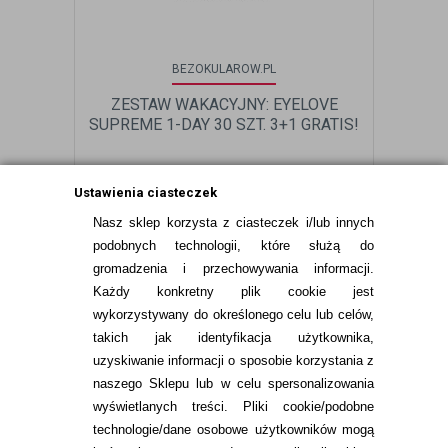
BEZOKULAROW.PL
ZESTAW WAKACYJNY: EYELOVE
ZES
SUPREME 1-DAY 30 SZT. 3+1 GRATIS!
Ustawienia ciasteczek
300,00
pln
Nasz sklep korzysta z ciasteczek i/lub innych
podobnych technologii, które służą do
gromadzenia i przechowywania informacji.
Każdy konkretny plik cookie jest
wykorzystywany do określonego celu lub celów,
takich jak identyfikacja użytkownika,
uzyskiwanie informacji o sposobie korzystania z
naszego Sklepu lub w celu spersonalizowania
INFORMACJE KONTAKTOWE
wyświetlanych treści.
Pliki cookie/podobne
technologie/dane osobowe użytkowników mogą
JAK ZAMAWIAĆ?