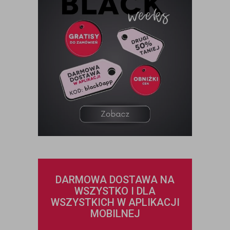
DARMOWA DOSTAWA NA
WSZYSTKO I DLA
WSZYSTKICH W APLIKACJI
MOBILNEJ