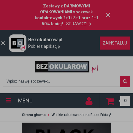
Zestawy z DARMOWYMI
OPAKOWANIAMI soczewek
kontaktowych 2+1 i 3+1 oraz 1+1
50% taniej!
- SPRAWDŹ!
Bezokularow.pl
ZAINSTALUJ
Pobierz aplikację
MENU
0
Strona główna
Wielkie rabatowanie na Black Friday!