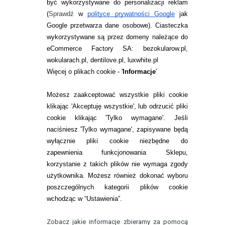
być wykorzystywane do personalizacji reklam
ZWROTY I REKLAMACJA
(
Sprawdź
w
polityce prywatności Google
jak
Google przetwarza dane osobowe
). Ciasteczka
WARUNKI ZAKUPÓW
wykorzystywane są przez domeny należące do
eCommerce Factory SA: bezokularow.pl,
O NAS
wokularach.pl, dentilove.pl, luxwhite.pl
RANKINGI SOCZEWEK
Więcej o plikach cookie - '
Informacje
'
SOCZEWKI KOLOROWE
Możesz zaakceptować wszystkie pliki cookie
Zwrot (odstąpienie od umowy)
klikając 'Akceptuję wszystkie', lub odrzucić pliki
cookie klikając 'Tylko wymagane'. Jeśli
ZMIEŃ USTAWIENIA ZGODY NA CIASTECZKA
naciśniesz 'Tylko wymagane', zapisywane będą
wyłącznie pliki cookie niezbędne do
KONTAKT
zapewnienia funkcjonowania Sklepu,
korzystanie z takich plików nie wymaga zgody
telefon:
22 113 44 42
użytkownika. Możesz również dokonać wyboru
poszczególnych kategorii plików cookie
telefon:
wchodząc w “Ustawienia”.
732 08 08 72
e-mail:
Zobacz jakie informacje zbieramy za pomocą