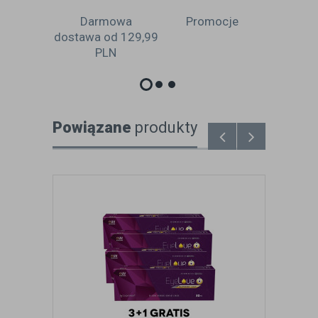
tawa
Darmowa
Promocje
Gwar
4h
dostawa od 129,99
satys
PLN
Powiązane
produkty