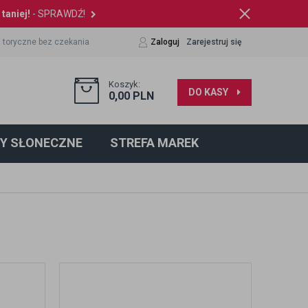
taniej!
- SPRAWDŹ!
 toryczne bez czekania
Zaloguj
Zarejestruj się
Koszyk:
DO KASY
0,00
PLN
Y SŁONECZNE
STREFA MAREK