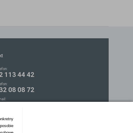
kt
lefon:
2 113 44 42
lefon:
32 08 08 72
mail:
ontakt@bezokularow.pl
onkretny
sposobie
osobowe