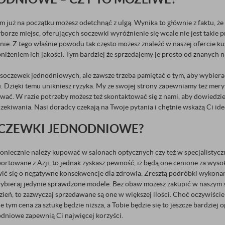
tem już na początku możesz odetchnąć z ulgą. Wynika to głównie z faktu, ż
orze miejsc, oferujących soczewki wyróżnienie się wcale nie jest takie p
tnie. Z tego właśnie powodu tak często możesz znaleźć w naszej ofercie 
 obniżeniem ich jakości. Tym bardziej że sprzedajemy je prosto od znanych
ch soczewek jednodniowych, ale zawsze trzeba pamiętać o tym, aby wybie
u. Dzięki temu unikniesz ryzyka. My ze swojej strony zapewniamy też mer
wać. W razie potrzeby możesz też skontaktować się z nami, aby dowiedzieć 
ekiwania. Nasi doradcy czekają na Twoje pytania i chętnie wskażą Ci ide
SOCZEWKI JEDNODNIOWE?
koniecznie należy kupować w salonach optycznych czy też w specjalistycz
portowane z Azji, to jednak zyskasz pewność, iż będą one cenione za wyso
wić się o negatywne konsekwencje dla zdrowia. Zresztą podróbki wykonane 
e wybieraj jedynie sprawdzone modele. Bez obaw możesz zakupić w naszym
zień, to zazwyczaj sprzedawane są one w większej ilości. Choć oczywiści
 tym cena za sztukę będzie niższa, a Tobie będzie się to jeszcze bardziej
nodniowe zapewnią Ci najwięcej korzyści.