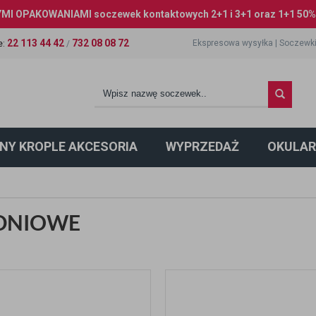
I OPAKOWANIAMI soczewek kontaktowych 2+1 i 3+1 oraz 1+1 50% 
22 113 44 42
732 08 08 72
Ekspresowa wysyłka
|
Soczewki
e
:
/
NY KROPLE AKCESORIA
WYPRZEDAŻ
OKULAR
ODNIOWE