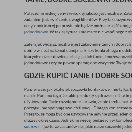
Połączenie niskiej ceny i wysokiej jakości jest możliwe. Za
zadaniem jest zwrócenie uwagi klientów. Przy tak dużym wyb
ceny, obok której po prostu nie będzie można przejść oboję
jednodniowe
. W takiej sytuacji nie ma to nic wspólnego z
Zatem jak widzisz, możliwe jest zakupienie tanich i dobry
opinie w sieci na temat danej marki czy konkretnego model
których możesz dowiedzieć się, jakich funkcji możesz oczeki
jednodniowe i czy na pewno spełnią one wszystkie Twoje ocz
GDZIE KUPIĆ TANIE I DOBRE 
Po pierwsze jakiekolwiek soczewki kontaktowe i nie tylko, 
marek. Pomimo tego, że takie produkty są droższe, niż te im
użytkowania. Takie rozwiązanie sprawia, że nie trzeba mart
początku nie spełniają swoich funkcji. Dlatego konieczni
Przez to, że mogą być one użytkowane jedynie przez jeden d
dłuższy okres czasu. Jednak im więcej będzie ich w komplecie
soczewki
i już teraz zastanów się, jakie nasze soczewki jed