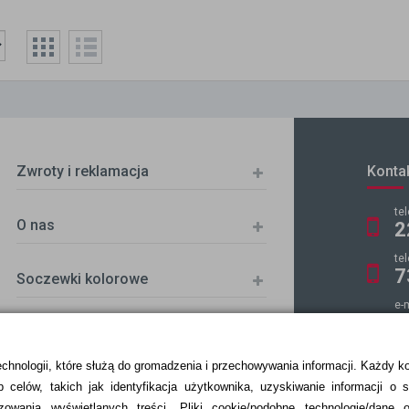
Zwroty i reklamacja
Konta
te
O nas
2
te
7
Soczewki kolorowe
e-
k
echnologii, które służą do gromadzenia i przechowywania informacji. Każdy k
 celów, takich jak identyfikacja użytkownika, uzyskiwanie informacji o 
ZKA
zowania wyświetlanych treści.
Pliki cookie/podobne technologie/dane 