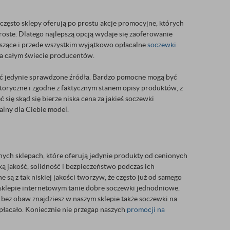
e często sklepy oferują po prostu akcje promocyjne, których
roste. Dlatego najlepszą opcją wydaje się zaoferowanie
kuszące i przede wszystkim wyjątkowo opłacalne
soczewki
 na całym świecie producentów.
rać jedynie sprawdzone źródła. Bardzo pomocne mogą być
ytoryczne i zgodne z faktycznym stanem opisy produktów, z
się skąd się bierze niska cena za jakieś soczewki
alny dla Ciebie model.
nych sklepach, które oferują jedynie produkty od cenionych
ką jakość, solidność i bezpieczeństwo podczas ich
są z tak niskiej jakości tworzyw, że często już od samego
 sklepie internetowym tanie dobre soczewki jednodniowe.
e bez obaw znajdziesz w naszym sklepie także soczewki na
 opłacało. Koniecznie nie przegap naszych
promocji na