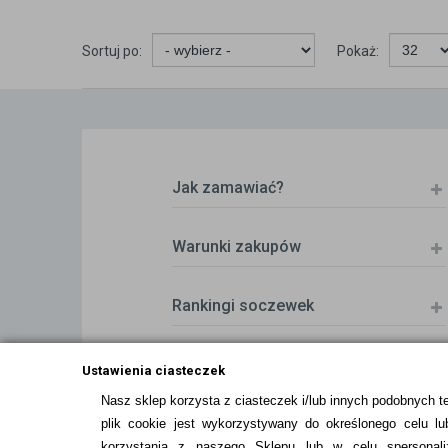
Sortuj po:
Pokaż:
Jak zamawiać?
Warunki zakupów
Rankingi soczewek
Zwrot (odstąpienie od umowy)
Ustawienia ciasteczek
Nasz sklep korzysta z ciasteczek i/lub innych podobnych t
plik cookie jest wykorzystywany do określonego celu lub
ZMIEŃ USTAWIENIA ZGODY NA CIASTEC
korzystania z naszego Sklepu lub w celu spersonali