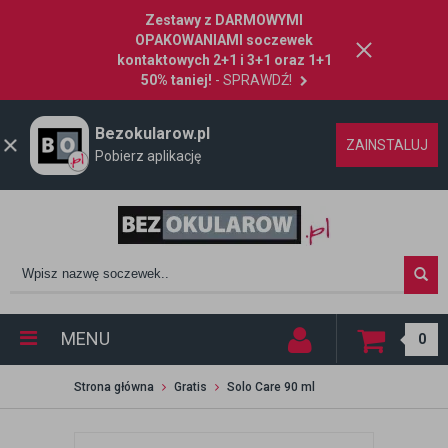
Zestawy z DARMOWYMI
OPAKOWANIAMI soczewek
kontaktowych 2+1 i 3+1 oraz 1+1
50% taniej!
- SPRAWDŹ!
Bezokularow.pl
ZAINSTALUJ
Pobierz aplikację
MENU
0
Strona główna
Gratis
Solo Care 90 ml