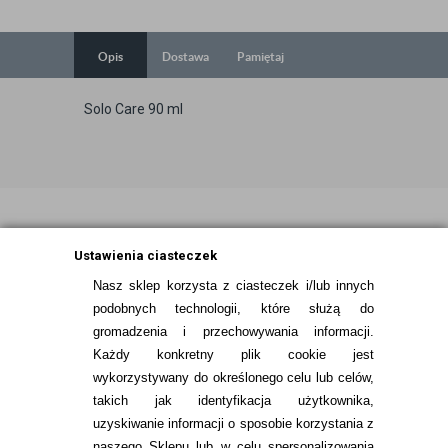
Opis
Dostawa
Pamiętaj
Solo Care 90 ml
Ustawienia ciasteczek
Nasz sklep korzysta z ciasteczek i/lub innych
podobnych technologii, które służą do
INFORMACJE KONTAKTOWE
gromadzenia i przechowywania informacji.
Każdy konkretny plik cookie jest
JAK ZAMAWIAĆ?
wykorzystywany do określonego celu lub celów,
takich jak identyfikacja użytkownika,
ZWROTY I REKLAMACJA
uzyskiwanie informacji o sposobie korzystania z
naszego Sklepu lub w celu spersonalizowania