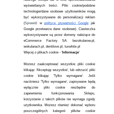
WARUNKI ZAKUPÓW
wyświetlanych treści.
Pliki cookie/podobne
O NAS
technologie/dane osobowe użytkowników mogą
być wykorzystywane do personalizacji reklam
RANKINGI SOCZEWEK
(
Sprawdź
w
polityce prywatności Google
jak
Google przetwarza dane osobowe
). Ciasteczka
SOCZEWKI KOLOROWE
wykorzystywane są przez domeny należące do
Zwrot (odstąpienie od umowy)
eCommerce Factory SA: bezokularow.pl,
ZMIEŃ USTAWIENIA ZGODY NA CIASTECZKA
wokularach.pl, dentilove.pl, luxwhite.pl
Więcej o plikach cookie - '
Informacje
'
KONTAKT
Możesz zaakceptować wszystkie pliki cookie
telefon:
klikając 'Akceptuję wszystkie', lub odrzucić pliki
22 113 44 42
cookie klikając 'Tylko wymagane'. Jeśli
telefon:
naciśniesz 'Tylko wymagane', zapisywane będą
732 08 08 72
wyłącznie pliki cookie niezbędne do
zapewnienia funkcjonowania Sklepu,
e-mail:
kontakt@bezokularow.pl
korzystanie z takich plików nie wymaga zgody
użytkownika. Możesz również dokonać wyboru
poszczególnych kategorii plików cookie