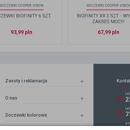
SOCZEWKI COOPER VISION
SOCZEWKI COOPER VISIO
ZEWKI BIOFINITY 6 SZT.
BIOFINITY XR 3 SZT. - W
ZAKRES MOCY!
93,99
pln
67,99
pln
Zwroty i reklamacja
Konta
te
O nas
2
te
7
Soczewki kolorowe
e-
k