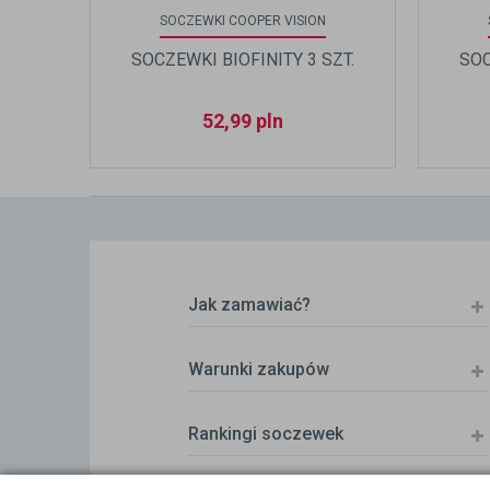
SOCZEWKI COOPER VISION
SOCZEWKI BIOFINITY 3 SZT.
SOC
52,99
pln
Jak zamawiać?
Warunki zakupów
Rankingi soczewek