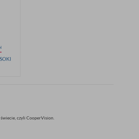
N
YSOKI
świecie, czyli CooperVision.