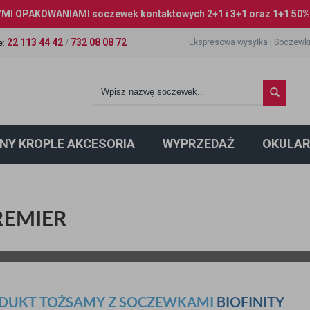
I OPAKOWANIAMI soczewek kontaktowych 2+1 i 3+1 oraz 1+1 50% 
22 113 44 42
732 08 08 72
Ekspresowa wysyłka
|
Soczewki
e
:
/
NY KROPLE AKCESORIA
WYPRZEDAŻ
OKULAR
REMIER
ODUKT TOŻSAMY Z SOCZEWKAMI
BIOFINITY