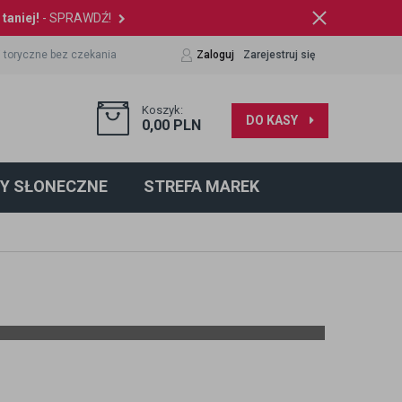
taniej!
- SPRAWDŹ!
 toryczne bez czekania
Zaloguj
Zarejestruj się
Koszyk:
DO KASY
0,00
PLN
Y SŁONECZNE
STREFA MAREK