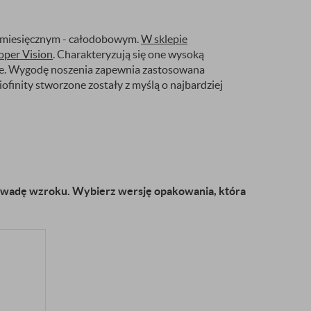
e miesięcznym - całodobowym.
W sklepie
oper Vision
. Charakteryzują się one wysoką
owe. Wygodę noszenia zapewnia zastosowana
inity stworzone zostały z myślą o najbardziej
zą wadę wzroku. Wybierz wersję opakowania, która