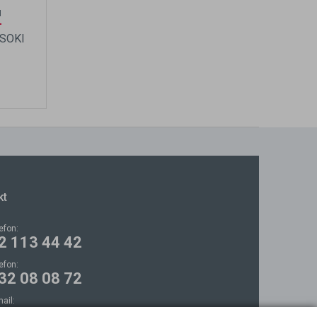
N
YSOKI
kt
lefon:
2 113 44 42
lefon:
32 08 08 72
mail:
ontakt@bezokularow.pl