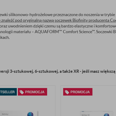
czewki silikonowo-hydrożelowe przeznaczone do noszenia w trybi
 znaleźć pod oryginalną nazwą soczewek Biofinity producenta Co
 oraz uwodnieniem dzięki czemu są bardzo elastyczne i komfort
hnologii materiału – AQUAFORM™ Comfort Science™. Soczewki Biof
kach.
ersji 3-sztukowej, 6-sztukowej, a także XR - jeśli masz więks