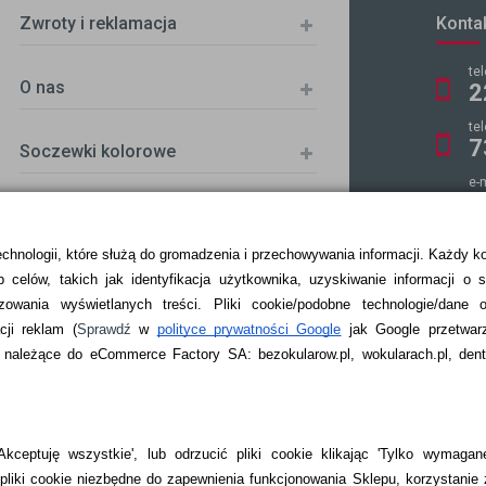
Zwroty i reklamacja
Konta
te
O nas
2
te
7
Soczewki kolorowe
e-
k
echnologii, które służą do gromadzenia i przechowywania informacji. Każdy k
 celów, takich jak identyfikacja użytkownika, uzyskiwanie informacji o 
ZKA
zowania wyświetlanych treści.
Pliki cookie/podobne technologie/dane 
ji reklam
(
Sprawdź
w
polityce prywatności Google
jak Google przetwar
ależące do eCommerce Factory SA: bezokularow.pl, wokularach.pl, denti
kceptuję wszystkie', lub odrzucić pliki cookie klikając 'Tylko wymagane
liki cookie niezbędne do zapewnienia funkcjonowania Sklepu, korzystanie 