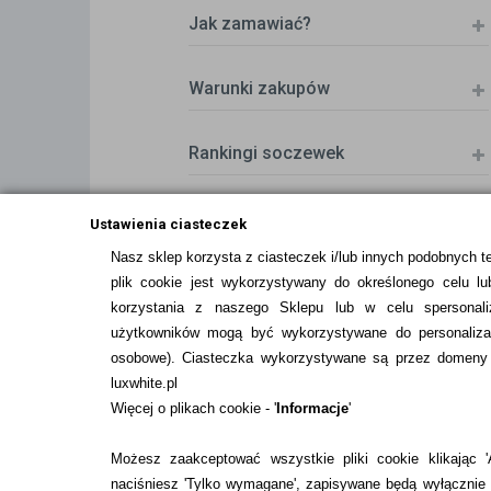
Jak zamawiać?
Warunki zakupów
Rankingi soczewek
Zwrot (odstąpienie od umowy)
Ustawienia ciasteczek
Nasz sklep korzysta z ciasteczek i/lub innych podobnych t
plik cookie jest wykorzystywany do określonego celu lub
ZMIEŃ USTAWIENIA ZGODY NA CIASTEC
korzystania z naszego Sklepu lub w celu spersonali
użytkowników mogą być wykorzystywane do personalizac
osobowe
). Ciasteczka wykorzystywane są przez domeny n
luxwhite.pl
Więcej o plikach cookie - '
Informacje
'
Możesz zaakceptować wszystkie pliki cookie klikając 'A
naciśniesz 'Tylko wymagane', zapisywane będą wyłącznie p