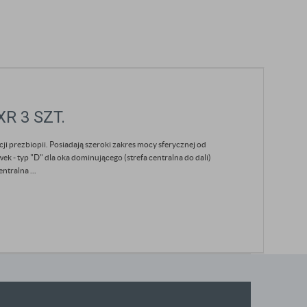
R 3 SZT.
i prezbiopii. Posiadają szeroki zakres mocy sferycznej od
k - typ "D" dla oka dominującego (strefa centralna do dali)
ntralna ...