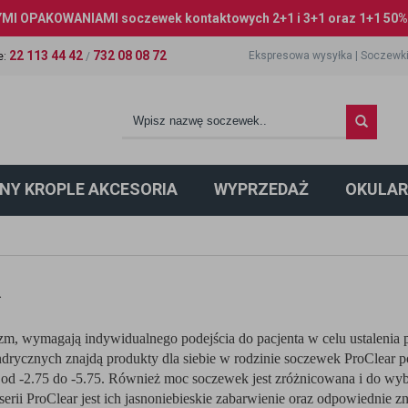
I OPAKOWANIAMI soczewek kontaktowych 2+1 i 3+1 oraz 1+1 50% 
22 113 44 42
732 08 08 72
Ekspresowa wysyłka
|
Soczewki
e
:
/
NY KROPLE AKCESORIA
WYPRZEDAŻ
OKULAR
R
zm, wymagają indywidualnego podejścia do pacjenta w celu ustaleni
rycznych znajdą produkty dla siebie w rodzinie soczewek ProClear p
ch od -2.75 do -5.75. Również moc soczewek jest zróżnicowana i do w
serii ProClear jest ich jasnoniebieskie zabarwienie oraz odpowiednie z