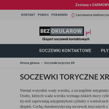
Zestawy z DARMOWYM
KONTAKT
POMOC
PORADNIKI
Zamówienia telefoniczn
SOCZEWKI KONTAKTOWE
PŁY
Strona główna
Soczewki toryczne XR
SOCZEWKI TORYCZNE X
Niemal wszystkie wady wzroku, a szczególnie astygmaty
Osoby, których wada wzroku wymaga niskich mocy cylind
tej serii zapewniają astygmatykom cylindry o wartościa
dioptrii. Cechą charakterystyczną soczewek torycznych z 