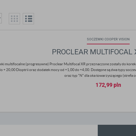
SOCZEWKI COOPER VISION
PROCLEAR MULTIFOCAL X
ki multifocalne (progresywne) Proclear Multifocal XR przeznaczone zostały do korekcj
do + 20,00 Dioptrii oraz dodatek mocy od +1,00 do +4,00. Dostępne są dwa typy soczewe
oraz typ "N" dla oka towarzyszącego (strefa ce
172,99
pln