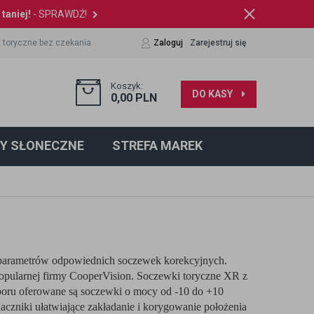
taniej!
- SPRAWDŹ!
 toryczne bez czekania
Zaloguj
Zarejestruj się
Koszyk:
DO KASY
0,00
PLN
Y SŁONECZNE
STREFA MAREK
a parametrów odpowiednich soczewek korekcyjnych.
opularnej firmy CooperVision. Soczewki toryczne XR z
yboru oferowane są soczewki o mocy od -10 do +10
naczniki ułatwiające zakładanie i korygowanie położenia