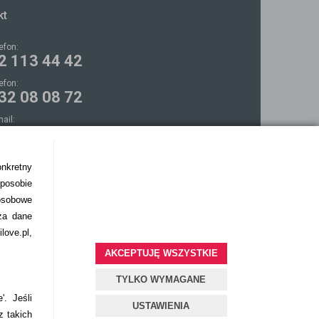
kt
lefon:
2 113 44 42
lefon:
32 08 08 72
mail:
ontakt@bezokularow.pl
onkretny
sposobie
osobowe
za dane
love.pl,
AKCEPTUJĘ WSZYSTKIE
TYLKO WYMAGANE
'. Jeśli
USTAWIENIA
z takich