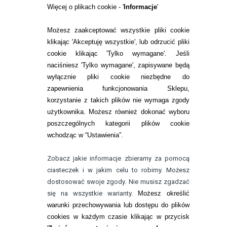
RANKINGI SOCZEWEK
Więcej o plikach cookie - '
Informacje
'
SOCZEWKI KOLOROWE
Możesz zaakceptować wszystkie pliki cookie
Zwrot (odstąpienie od umowy)
klikając 'Akceptuję wszystkie', lub odrzucić pliki
cookie klikając 'Tylko wymagane'. Jeśli
ZMIEŃ USTAWIENIA ZGODY NA CIASTECZKA
naciśniesz 'Tylko wymagane', zapisywane będą
wyłącznie pliki cookie niezbędne do
KONTAKT
zapewnienia funkcjonowania Sklepu,
korzystanie z takich plików nie wymaga zgody
telefon:
22 113 44 42
użytkownika. Możesz również dokonać wyboru
poszczególnych kategorii plików cookie
telefon:
wchodząc w “Ustawienia”.
732 08 08 72
e-mail:
Zobacz jakie informacje zbieramy za pomocą
kontakt@bezokularow.pl
ciasteczek i w jakim celu to robimy. Możesz
dostosować swoje zgody. Nie musisz zgadzać
się na wszystkie warianty.
Możesz określić
warunki przechowywania lub dostępu do plików
cookies w każdym czasie klikając w przycisk