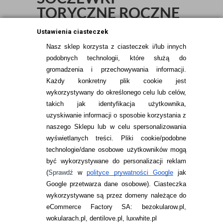
TORYCZNE ROCZNE
Ustawienia ciasteczek
Nasz sklep korzysta z ciasteczek i/lub innych
Sortuj po:
podobnych technologii, które służą do
gromadzenia i przechowywania informacji.
Każdy konkretny plik cookie jest
wykorzystywany do określonego celu lub celów,
takich jak identyfikacja użytkownika,
uzyskiwanie informacji o sposobie korzystania z
naszego Sklepu lub w celu spersonalizowania
INFORMACJE KONTAKTOWE
wyświetlanych treści.
Pliki cookie/podobne
technologie/dane osobowe użytkowników mogą
JAK ZAMAWIAĆ?
być wykorzystywane do personalizacji reklam
ZWROTY I REKLAMACJA
(
Sprawdź
w
polityce prywatności Google
jak
Google przetwarza dane osobowe
). Ciasteczka
WARUNKI ZAKUPÓW
wykorzystywane są przez domeny należące do
eCommerce Factory SA: bezokularow.pl,
O NAS
wokularach.pl, dentilove.pl, luxwhite.pl