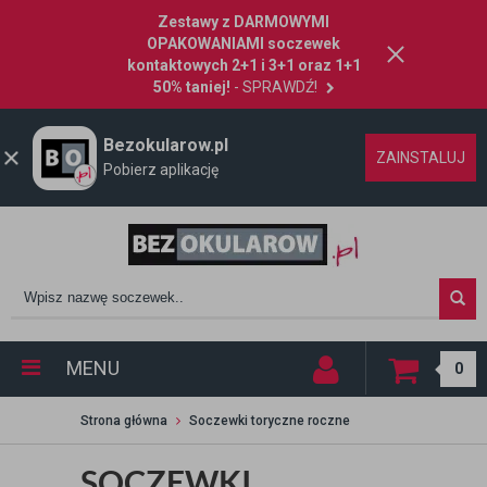
Zestawy z DARMOWYMI
OPAKOWANIAMI soczewek
kontaktowych 2+1 i 3+1 oraz 1+1
50% taniej!
- SPRAWDŹ!
Bezokularow.pl
ZAINSTALUJ
Pobierz aplikację
MENU
0
Strona główna
Soczewki toryczne roczne
SOCZEWKI